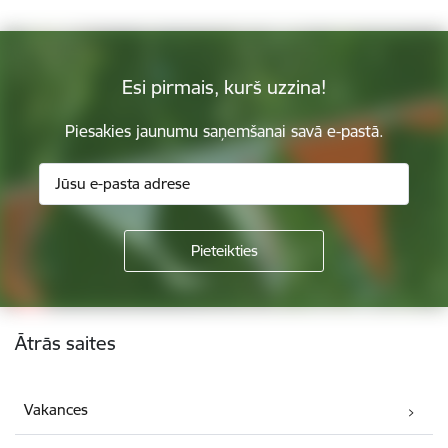
Esi pirmais, kurš uzzina!
Piesakies jaunumu saņemšanai savā e-pastā.
Kājene
Ātrās saites
Vakances