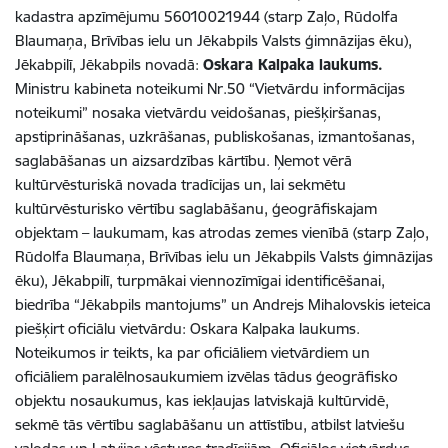
kadastra apzīmējumu 56010021944 (starp Zaļo, Rūdolfa
Blaumaņa, Brīvības ielu un Jēkabpils Valsts ģimnāzijas ēku),
Jēkabpilī, Jēkabpils novadā:
Oskara Kalpaka laukums.
Ministru kabineta noteikumi Nr.50 “Vietvārdu informācijas
noteikumi” nosaka vietvārdu veidošanas, piešķiršanas,
apstiprināšanas, uzkrāšanas, publiskošanas, izmantošanas,
saglabāšanas un aizsardzības kārtību. Ņemot vērā
kultūrvēsturiskā novada tradīcijas un, lai sekmētu
kultūrvēsturisko vērtību saglabāšanu, ģeogrāfiskajam
objektam – laukumam, kas atrodas zemes vienībā (starp Zaļo,
Rūdolfa Blaumaņa, Brīvības ielu un Jēkabpils Valsts ģimnāzijas
ēku), Jēkabpilī, turpmākai viennozīmīgai identificēšanai,
biedrība “Jēkabpils mantojums” un Andrejs Mihalovskis ieteica
piešķirt oficiālu vietvārdu: Oskara Kalpaka laukums.
Noteikumos ir teikts, ka par oficiāliem vietvārdiem un
oficiāliem paralēlnosaukumiem izvēlas tādus ģeogrāfisko
objektu nosaukumus, kas iekļaujas latviskajā kultūrvidē,
sekmē tās vērtību saglabāšanu un attīstību, atbilst latviešu