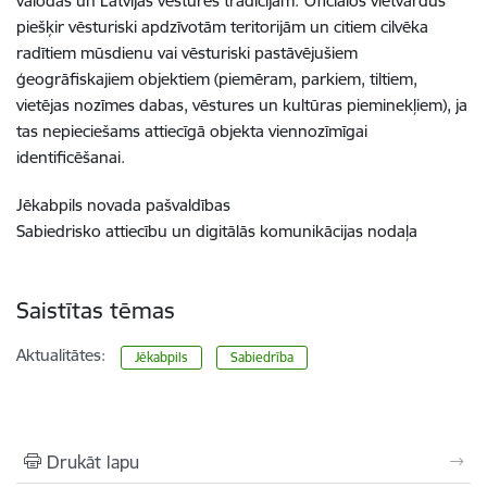
valodas un Latvijas vēstures tradīcijām.
Oficiālos vietvārdus
piešķir vēsturiski apdzīvotām teritorijām un citiem cilvēka
radītiem mūsdienu vai vēsturiski pastāvējušiem
ģeogrāfiskajiem objektiem (piemēram, parkiem, tiltiem,
vietējas nozīmes dabas, vēstures un kultūras pieminekļiem), ja
tas nepieciešams attiecīgā objekta viennozīmīgai
identificēšanai.
Jēkabpils novada pašvaldības
Sabiedrisko attiecību un digitālās komunikācijas nodaļa
Saistītas tēmas
Aktualitātes:
Jēkabpils
Sabiedrība
Drukāt lapu