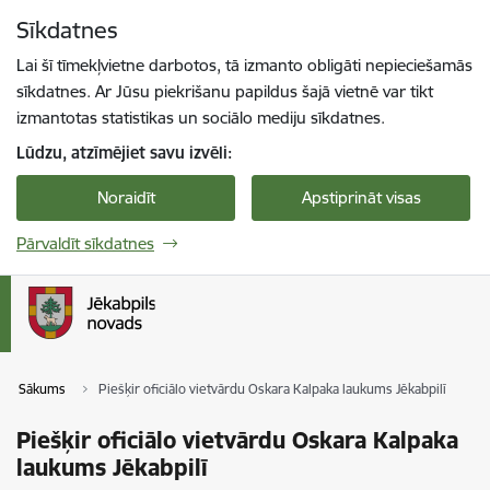
Pāriet uz lapas saturu
Sīkdatnes
Spied
lai meklētu
Enter
Lai šī tīmekļvietne darbotos, tā izmanto obligāti nepieciešamās
sīkdatnes. Ar Jūsu piekrišanu papildus šajā vietnē var tikt
izmantotas statistikas un sociālo mediju sīkdatnes.
Lūdzu, atzīmējiet savu izvēli:
Noraidīt
Apstiprināt visas
Pārvaldīt sīkdatnes
Sākums
Piešķir oficiālo vietvārdu Oskara Kalpaka laukums Jēkabpilī
Piešķir oficiālo vietvārdu Oskara Kalpaka
laukums Jēkabpilī