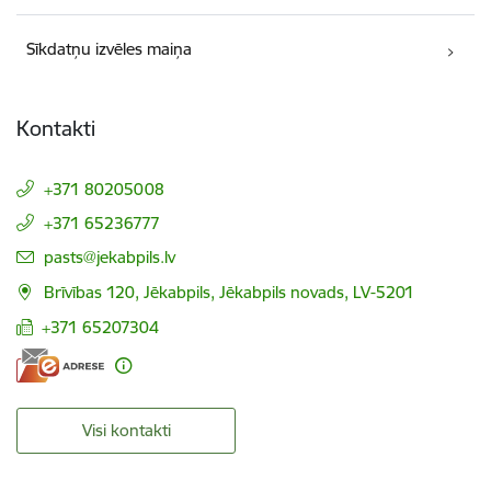
Sīkdatņu izvēles maiņa
Kontakti
+371 80205008
+371 65236777
E-pasts:
pasts@jekabpils.lv
Brīvības 120, Jēkabpils, Jēkabpils novads, LV-5201
+371 65207304
Visi kontakti