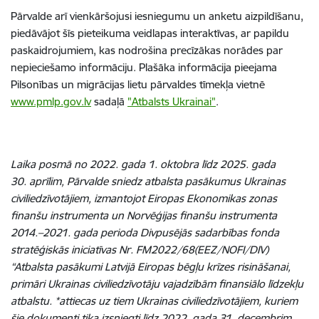
Pārvalde arī vienkāršojusi iesniegumu un anketu aizpildīšanu,
piedāvājot šīs pieteikuma veidlapas interaktīvas, ar papildu
paskaidrojumiem, kas nodrošina precīzākas norādes par
nepieciešamo informāciju.
Plašāka informācija pieejama
Pilsonības un migrācijas lietu pārvaldes tīmekļa vietnē
www.pmlp.gov.lv
sadaļā
"Atbalsts Ukrainai"
.
Laika posmā no 2022. gada 1. oktobra līdz 2025. gada
30. aprīlim, Pārvalde sniedz atbalsta pasākumus Ukrainas
civiliedzīvotājiem, izmantojot Eiropas Ekonomikas zonas
finanšu instrumenta un Norvēģijas finanšu instrumenta
2014.–2021. gada perioda Divpusējās sadarbības fonda
stratēģiskās iniciatīvas Nr. FM2022/68(EEZ/NOFI/DIV)
“Atbalsta pasākumi Latvijā Eiropas bēgļu krīzes risināšanai,
primāri Ukrainas civiliedzīvotāju vajadzībām finansiālo līdzekļu
atbalstu.
*attiecas uz tiem Ukrainas civiliedzīvotājiem, kuriem
šie dokumenti tika izsniegti līdz 2022. gada 31. decembrim.