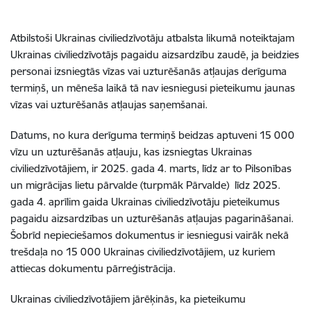
Atbilstoši Ukrainas civiliedzīvotāju atbalsta likumā noteiktajam
Ukrainas civiliedzīvotājs pagaidu aizsardzību zaudē, ja
beidzies
personai izsniegtās vīzas vai uzturēšanās atļaujas derīguma
termiņš, un mēneša laikā tā nav iesniegusi pieteikumu jaunas
vīzas vai uzturēšanās atļaujas saņemšanai
.
Datums, no kura derīguma termiņš beidzas aptuveni 15 000
vīzu un uzturēšanās atļauju, kas izsniegtas Ukrainas
civiliedzīvotājiem, ir 2025. gada 4. marts, līdz ar to Pilsonības
un migrācijas lietu pārvalde (turpmāk Pārvalde)
līdz 2025.
gada 4. aprīlim gaida Ukrainas civiliedzīvotāju pieteikumus
pagaidu aizsardzības un uzturēšanās atļaujas pagarināšanai.
Šobrīd nepieciešamos dokumentus ir iesniegusi vairāk nekā
trešdaļa no 15 000 Ukrainas civiliedzīvotājiem, uz kuriem
attiecas dokumentu pārreģistrācija.
Ukrainas civiliedzīvotājiem jārēķinās, ka pieteikumu