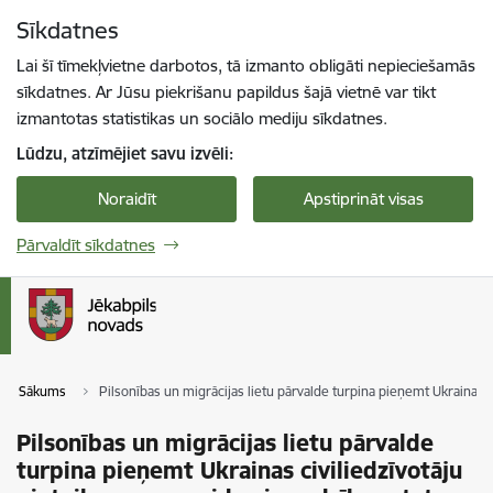
Pāriet uz lapas saturu
Sīkdatnes
Spied
lai meklētu
Enter
Lai šī tīmekļvietne darbotos, tā izmanto obligāti nepieciešamās
sīkdatnes. Ar Jūsu piekrišanu papildus šajā vietnē var tikt
izmantotas statistikas un sociālo mediju sīkdatnes.
Lūdzu, atzīmējiet savu izvēli:
Noraidīt
Apstiprināt visas
Pārvaldīt sīkdatnes
Sākums
Pilsonības un migrācijas lietu pārvalde turpina pieņemt Ukrainas 
Pilsonības un migrācijas lietu pārvalde
turpina pieņemt Ukrainas civiliedzīvotāju