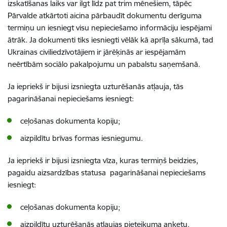
izskatīšanas laiks var ilgt līdz pat trim mēnešiem, tāpēc
Pārvalde atkārtoti aicina pārbaudīt dokumentu derīguma
termiņu un iesniegt visu nepieciešamo informāciju iespējami
ātrāk. Ja dokumenti tiks iesniegti vēlāk kā aprīļa sākumā, tad
Ukrainas civiliedzīvotājiem ir jārēķinās ar iespējamām
neērtībām sociālo pakalpojumu un pabalstu saņemšanā.
Ja iepriekš ir bijusi izsniegta uzturēšanās atļauja, tās
pagarināšanai nepieciešams iesniegt:
ceļošanas dokumenta kopiju;
aizpildītu brīvas formas iesniegumu.
Ja iepriekš ir bijusi izsniegta vīza, kuras termiņš beidzies,
pagaidu aizsardzības statusa pagarināšanai nepieciešams
iesniegt:
ceļošanas dokumenta kopiju;
aizpildītu uzturēšanās atļaujas pieteikuma anketu.