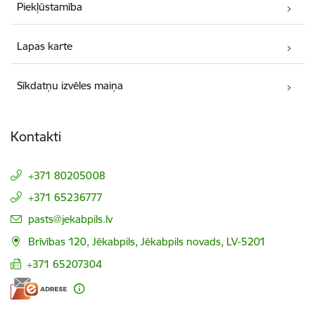
Piekļūstamība
Lapas karte
Sīkdatņu izvēles maiņa
Kontakti
+371 80205008
+371 65236777
E-pasts:
pasts@jekabpils.lv
Brīvības 120, Jēkabpils, Jēkabpils novads, LV-5201
+371 65207304