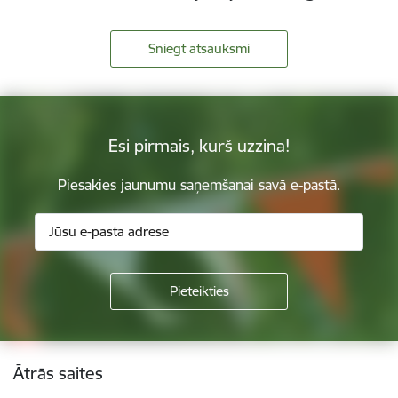
Sniegt atsauksmi
Esi pirmais, kurš uzzina!
Piesakies jaunumu saņemšanai savā e-pastā.
Kājene
Ātrās saites