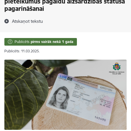
pieteikumus pagaidu aizsardzības statusa
pagarināšanai
Atskaņot tekstu
Publicēts
pirms vairāk nekā 1 gada
Publicēts: 11.03.2025.