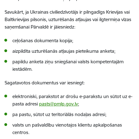
Savukārt, ja Ukrainas civiliedzīvotājs ir pilngadīgs Krievijas vai
Baltkrievijas pilsonis, uzturēšanās atļaujas vai ilgtermiņa vīzas
saņemšanai Pārvaldē ir jāiesniedz:
ceļošanas dokumenta kopija;
aizpildīta uzturēšanās atļaujas pieteikuma anketa;
papildu anketa ziņu sniegšanai valsts kompetentajām
iestādēm.
Sagatavotos dokumentus var iesniegt:
elektroniski, parakstot ar drošu e-parakstu un sūtot uz e-
pasta adresi
pasts@pmlp.gov.lv
;
pa pastu, sūtot uz teritoriālās nodaļas adresi;
valsts un pašvaldību vienotajos klientu apkalpošanas
centros.