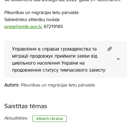
Pilsonības un migrācijas lietu pārvalde
Sabiedrisko attiecību nodaļa
prese@pmlp.gov.lv
, 67219185
Управління в справах громадянства та
міграції продовжує приймати заяви від
цивільного населення України на
продовження статусу тимчасового захисту
Autors:
Pilsonības un migrācijas lietu pārvalde
Saistītas tēmas
Aktualitātes:
Atbalsts Ukrainai