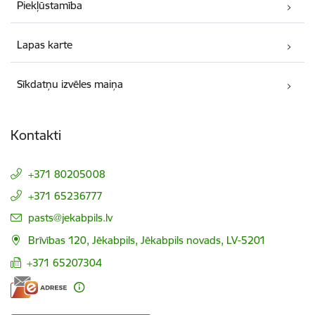
Piekļūstamība
Lapas karte
Sīkdatņu izvēles maiņa
Kontakti
+371 80205008
+371 65236777
E-pasts:
pasts@jekabpils.lv
Brīvības 120, Jēkabpils, Jēkabpils novads, LV-5201
+371 65207304