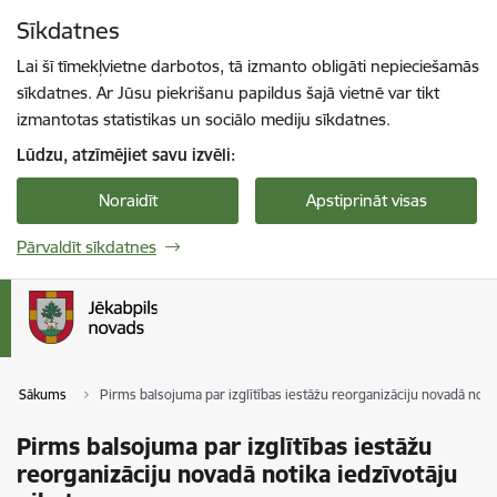
Pāriet uz lapas saturu
Sīkdatnes
Spied
lai meklētu
Enter
Lai šī tīmekļvietne darbotos, tā izmanto obligāti nepieciešamās
sīkdatnes. Ar Jūsu piekrišanu papildus šajā vietnē var tikt
izmantotas statistikas un sociālo mediju sīkdatnes.
Lūdzu, atzīmējiet savu izvēli:
Noraidīt
Apstiprināt visas
Pārvaldīt sīkdatnes
Sākums
Pirms balsojuma par izglītības iestāžu reorganizāciju novadā notik
Pirms balsojuma par izglītības iestāžu
reorganizāciju novadā notika iedzīvotāju