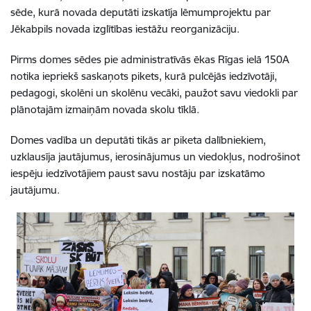
sēde, kurā novada deputāti izskatīja lēmumprojektu par
Jēkabpils novada izglītības iestāžu reorganizāciju.
Pirms domes sēdes pie administratīvās ēkas Rīgas ielā 150A
notika iepriekš saskaņots pikets, kurā pulcējās iedzīvotāji,
pedagogi, skolēni un skolēnu vecāki, paužot savu viedokli par
plānotajām izmaiņām novada skolu tīklā.
Domes vadība un deputāti tikās ar piketa dalībniekiem,
uzklausīja jautājumus, ierosinājumus un viedokļus, nodrošinot
iespēju iedzīvotājiem paust savu nostāju par izskatāmo
jautājumu.