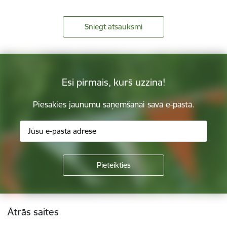
Sniegt atsauksmi
Esi pirmais, kurš uzzina!
Piesakies jaunumu saņemšanai savā e-pastā.
Kājene
Ātrās saites