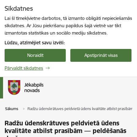
Pāriet uz lapas saturu
Sīkdatnes
Spied
lai meklētu
Enter
Lai šī tīmekļvietne darbotos, tā izmanto obligāti nepieciešamās
sīkdatnes. Ar Jūsu piekrišanu papildus šajā vietnē var tikt
izmantotas statistikas un sociālo mediju sīkdatnes.
Lūdzu, atzīmējiet savu izvēli:
Noraidīt
Apstiprināt visas
Pārvaldīt sīkdatnes
Sākums
Radžu ūdenskrātuves peldvietā ūdens kvalitāte atbilst prasībām 
Radžu ūdenskrātuves peldvietā ūdens
kvalitāte atbilst prasībām — peldēšanās