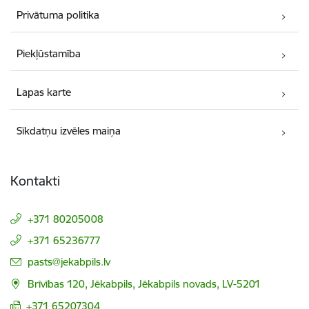
Privātuma politika
Piekļūstamība
Lapas karte
Sīkdatņu izvēles maiņa
Kontakti
+371 80205008
+371 65236777
E-pasts:
pasts@jekabpils.lv
Brīvības 120, Jēkabpils, Jēkabpils novads, LV-5201
+371 65207304