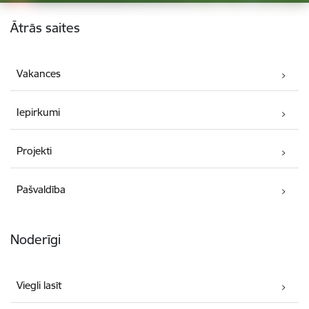
Kājene
Ātrās saites
Vakances
Iepirkumi
Projekti
Pašvaldība
Noderīgi
Viegli lasīt