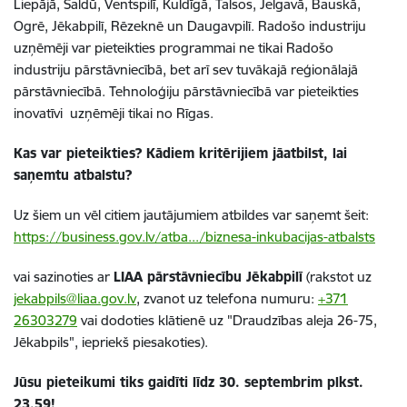
Liepājā, Saldū, Ventspilī, Kuldīgā, Talsos, Jelgavā, Bauskā,
Ogrē, Jēkabpilī, Rēzeknē un Daugavpilī. Radošo industriju
uzņēmēji var pieteikties programmai ne tikai Radošo
industriju pārstāvniecībā, bet arī sev tuvākajā reģionālajā
pārstāvniecībā. Tehnoloģiju pārstāvniecībā var pieteikties
inovatīvi
uzņēmēji tikai no Rīgas.
Kas var pieteikties? Kādiem kritērijiem jāatbilst, lai
saņemtu atbalstu?
Uz šiem un vēl citiem jautājumiem atbildes var saņemt šeit:
https://business.gov.lv/atba.../biznesa-inkubacijas-atbalsts
vai sazinoties ar
LIAA pārstāvniecību Jēkabpilī
(rakstot uz
jekabpils@liaa.gov.lv
, zvanot uz telefona numuru:
+371
26303279
vai dodoties klātienē uz "Draudzības aleja 26-75,
Jēkabpils", iepriekš piesakoties).
Jūsu pieteikumi tiks gaidīti līdz 30. septembrim plkst.
23.59!