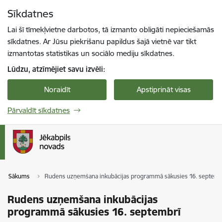
Pāriet uz lapas saturu
Sīkdatnes
Spied
lai meklētu
Enter
Lai šī tīmekļvietne darbotos, tā izmanto obligāti nepieciešamās
sīkdatnes. Ar Jūsu piekrišanu papildus šajā vietnē var tikt
izmantotas statistikas un sociālo mediju sīkdatnes.
Lūdzu, atzīmējiet savu izvēli:
Noraidīt
Apstiprināt visas
Pārvaldīt sīkdatnes
Sākums
Rudens uzņemšana inkubācijas programmā sākusies 16. septemb
Rudens uzņemšana inkubācijas
programmā sākusies 16. septembrī