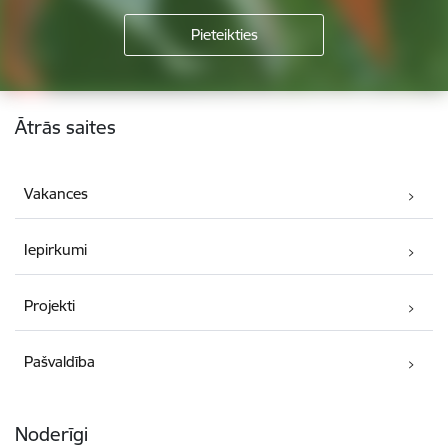
Kājene
Ātrās saites
Vakances
Iepirkumi
Projekti
Pašvaldība
Noderīgi