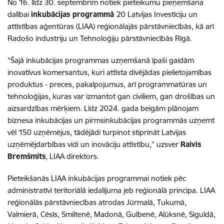
No 16. līdz 30. septembrim notiek pieteikumu pieņemšana
dalībai
inkubācijas programmā
20 Latvijas Investīciju un
attīstības aģentūras (LIAA) reģionālajās pārstāvniecībās, kā arī
Radošo industriju un Tehnoloģiju pārstāvniecībās Rīgā.
“Šajā inkubācijas programmas uzņemšanā īpaši gaidām
inovatīvus komersantus, kuri attīsta divējādas pielietojamības
produktus - preces, pakalpojumus,
arī programmatūras un
tehnoloģijas, kuras var izmantot gan civiliem, gan drošības un
aizsardzības mērķiem. Līdz 2024. gada beigām plānojam
biznesa inkubācijas un pirmsinkubācijas programmās uzņemt
vēl 150 uzņēmējus, tādējādi turpinot stiprināt Latvijas
uzņēmējdarbības vidi un inovāciju attīstību,” uzsver
Raivis
Bremšmits
, LIAA direktors.
Pieteikšanās LIAA inkubācijas programmai notiek pēc
administratīvi teritoriālā iedalījuma jeb reģionālā principa. LIAA
reģionālās pārstāvniecības atrodas Jūrmalā, Tukumā,
Valmierā, Cēsīs, Smiltenē, Madonā, Gulbenē, Alūksnē, Siguldā,