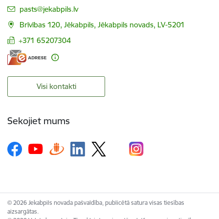
E-pasts:
pasts@jekabpils.lv
Brīvības 120, Jēkabpils, Jēkabpils novads, LV-5201
+371 65207304
Visi kontakti
Sekojiet mums
© 2026 Jekabpils novada pašvaldība, publicētā satura visas tiesības
aizsargātas.