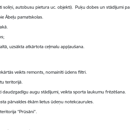
i soliņi, autobusu pietura uc. objekti).
Puķu dobes un stādījumi pap
 pie Ābeļu pamatskolas.
akā.
os;
faltā, uzsākta atkārtota ceļmalu appļaušana.
tās veikts remonts, nomainīti ūdens filtri.
 teritorijā.
ti daudzgadīgu augu stādījumi, veikta sporta laukumu frēzēšana.
gasta pārvaldes ēkām lietus ūdeņu notekcaurules.
eritorija “Prūsāni”.