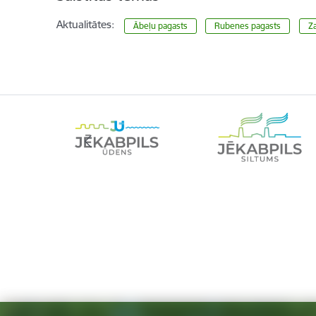
Aktualitātes:
Ābeļu pagasts
Rubenes pagasts
Z