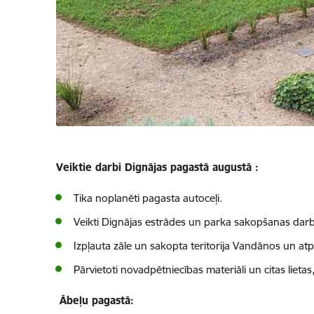
Veiktie darbi Dignājas pagastā augustā :
Tika noplanēti pagasta autoceļi.
Veikti Dignājas estrādes un parka sakopšanas darbi
Izpļauta zāle un sakopta teritorija Vandānos un at
Pārvietoti novadpētniecības materiāli un citas lieta
Ābeļu pagastā: