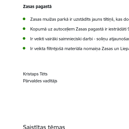
Zasas pagastā
Zasas muižas parkā ir uzstādīts jauns tiltiņš, kas do
Kopumā uz autoceļiem Zasas pagastā ir iestrādāti 9
Ir veikti vairāki saimnieciski darbi - soliņu atjauno
Ir veikta filtrējošā materiāla nomaiņa Zasas un Liep
Kristaps Tēts
Pārvaldes vadītājs
Saistītas tēmas