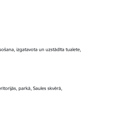
ošana, iz
gatavota un uzstādīta tualete,
ritorijās, parkā, Saules skvērā,