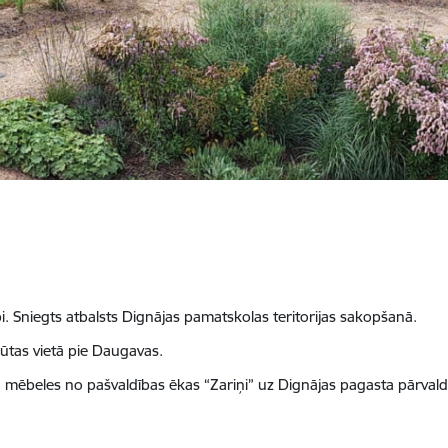
. Sniegts atbalsts Dignājas pamatskolas teritorijas sakopšanā.
pūtas vietā pie Daugavas.
s, mēbeles no pašvaldības ēkas “Zariņi” uz Dignājas pagasta pārvaldi