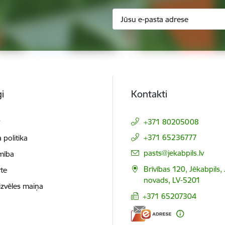
i
Kontakti
t
+371 80205008
+371 65236777
 politika
E-pasts:
pasts@jekabpils.lv
mība
Brīvības 120, Jēkabpils,
te
novads, LV-5201
izvēles maiņa
+371 65207304