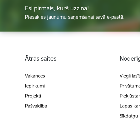
Esi pirmais, kurš uzzina!
Piesakies jaunumu saņemšanai savā e-pastā.
Kājene
Ātrās saites
Noderīg
Vakances
Viegli lasī
Iepirkumi
Privātuma
Projekti
Piekļūsta
Pašvaldība
Lapas kar
Sīkdatņu 