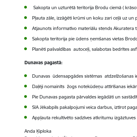
Sakopta un uzturētā teritorija Brodu ciemā ( krāsot
P
ļauta zāle, izzāģēti krūmi un koku zari ceļā uz un
Atjaunots informatīvo materiālu stends Akuratera t
Sakopta teritorija pie ūdens ņemšanas vietas Brod
Planēti pašvaldības autoceļi, salabotas bedrītes as
Dunavas pagastā:
Dunavas ūdensapgādes sistēmas atdzelžošanas iekār
Daļēji nomainīts žogs notekūdeņu attīrīšanas iekārtu
Pie Dunavas pagasta pārvaldes iegādāti un sastādī
SIA Jēkabpils pakalpojumi veica darbus, iztīrot pa
Appļauta rekultivēto sadzīves atkritumu izgāztuves t
Anda Ķiploka