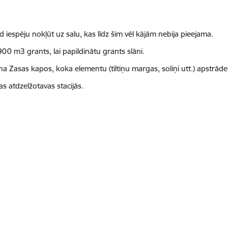
d iespēju nokļūt uz salu, kas līdz šim vēl kājām nebija pieejama.
00 m3 grants, lai papildinātu grants slāni.
šana Zasas kapos, koka elementu (tiltiņu margas, soliņi utt.) apstrād
as atdzelžotavas stacijās.