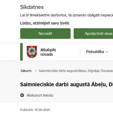
Pāriet uz lapas saturu
Sīkdatnes
Lai šī tīmekļvietne darbotos, tā izmanto obligāti nepiec
Lūdzu, atzīmējiet savu izvēli:
Noraidīt
Apstiprināt visas
Pašvaldība
Sākums
Saimnieciskie darbi augustā Ābeļu, Dignājas, Dunavas,
Saimnieciskie darbi augustā Ābeļu, D
Atskaņot tekstu
Publicēts: 15.09.2025.