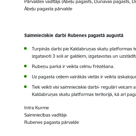
Pārvaldes vadītājs (Ābeļu pagasts, Dunavas pagasts, D
Ābeļu pagasta pārvalde
Saimnieciskie darbi Rubenes pagastā augustā
Turpinās darbi pie Kaldabruņas skatu platformas ter
i
zgatavoti 3 soli ar galdiem, i
zgatavotas un uzstādīt
Rubeņu parkā ir veikta celmu frēzēšana.
Uz pagasta ceļiem vairākās vietās ir veikta izskalo
Tiek veikti visi saimnieciskie darbi- regulāri veica
Kaldabruņas skatu platformas teritorijā, kā arī pag
Intra Kurme
Saimniecības vadītājs
Rubenes pagasta pārvalde