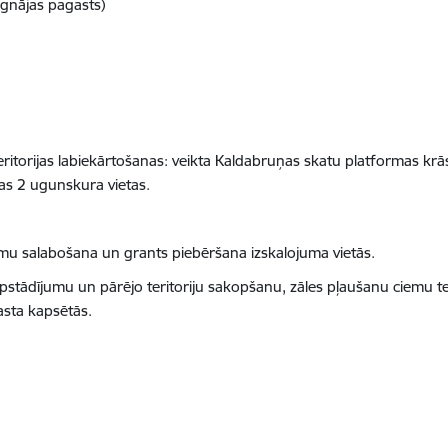
ignājas pagasts)
itorijas labiekārtošanas:
veikta Kaldabruņas skatu platformas krās
as 2 ugunskura vietas.
jumu salabošana un grants piebēršana izskalojuma vietās.
m apstādījumu un pārējo teritoriju sakopšanu, zāles pļaušanu ciemu te
asta kapsētās.