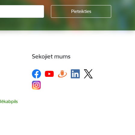
Sekojiet mums
 Jēkabpils