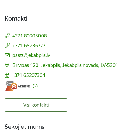
Kontakti
+371 80205008
+371 65236777
E-pasts:
pasts@jekabpils.lv
Brīvības 120, Jēkabpils, Jēkabpils novads, LV-5201
+371 65207304
Visi kontakti
Sekojiet mums