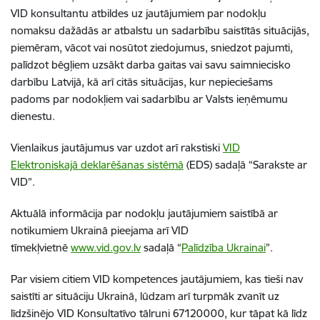
VID konsultantu atbildes uz jautājumiem par nodokļu
nomaksu dažādās ar atbalstu un sadarbību saistītās situācijās,
piemēram, vācot vai nosūtot ziedojumus, sniedzot pajumti,
palīdzot bēgļiem uzsākt darba gaitas vai savu saimniecisko
darbību Latvijā, kā arī citās situācijas, kur nepieciešams
padoms par nodokļiem vai sadarbību ar Valsts ieņēmumu
dienestu.
Vienlaikus jautājumus var uzdot arī rakstiski
VID
Elektroniskajā deklarēšanas sistēmā
(EDS) sadaļā “Sarakste ar
VID”.
Aktuālā informācija par nodokļu jautājumiem saistībā ar
notikumiem Ukrainā pieejama arī VID
tīmekļvietnē
www.vid.gov.lv
sadaļā “
Palīdzība Ukrainai
”.
Par visiem citiem VID kompetences jautājumiem, kas tieši nav
saistīti ar situāciju Ukrainā, lūdzam arī turpmāk zvanīt uz
līdzšinējo VID Konsultatīvo tālruni 67120000, kur tāpat kā līdz