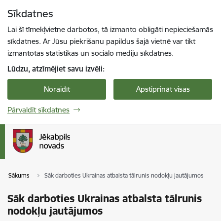
Pāriet uz lapas saturu
Sīkdatnes
Spied
lai meklētu
Enter
Lai šī tīmekļvietne darbotos, tā izmanto obligāti nepieciešamās
sīkdatnes. Ar Jūsu piekrišanu papildus šajā vietnē var tikt
izmantotas statistikas un sociālo mediju sīkdatnes.
Lūdzu, atzīmējiet savu izvēli:
Noraidīt
Apstiprināt visas
Pārvaldīt sīkdatnes
Sākums
Sāk darboties Ukrainas atbalsta tālrunis nodokļu jautājumos
Sāk darboties Ukrainas atbalsta tālrunis
nodokļu jautājumos