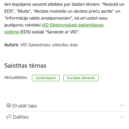
šim iespējams saņemt atbildes par šādām tēmām: “Nodokļi un
EDS”, “Muita”, “Akcīzes nodoklis un akcīzes preču aprite” un
“Informācija valsts amatpersonām”, kā arī uzdot savu
jautājumu rakstiski
VID Elektroniskajā deklarēšanas
sistēmā
(EDS) sadaļā “Sarakste ar VID”.
Autors:
VID Sabiedrisko attiecību daļa
Saistītas tēmas
Aktualitātes:
Uzņēmējiem
Sociālais dienests
Drukāt lapu
Dalīties