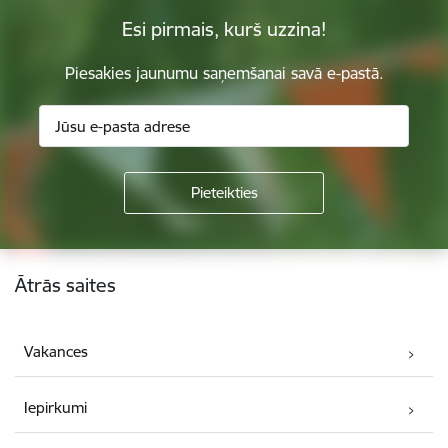
Esi pirmais, kurš uzzina!
Piesakies jaunumu saņemšanai savā e-pastā.
Kājene
Ātrās saites
Vakances
Iepirkumi