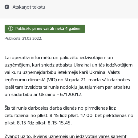
Atskaņot tekstu
Publicēts
pirms vairāk nekā 4 gadiem
Publicēts: 21.03.2022.
Lai operatīvi informētu un palīdzētu iedzīvotājiem un
uzņēmējiem, kuri sniedz atbalstu Ukrainai un tās iedzīvotājiem
vai kuru uzņēmējdarbību ietekmējis karš Ukrainā, Valsts
ieņēmumu dienestā (VID) no šī gada 21. marta sāk darboties
īpaši tam izveidots tālrunis nodokļu jautājumiem par atbalstu
un sadarbību ar Ukrainu – 67120012.
Šis tālrunis darbosies darba dienās no pirmdienas līdz
ceturtdienai no plkst. 8.15 līdz plkst. 17.00, bet piektdienās no
plkst. 8.15 līdz plkst. 8.15-15.45.
Zvanot uz to, ikviens uzņēmējs un iedzīvotājs varēs saņemt