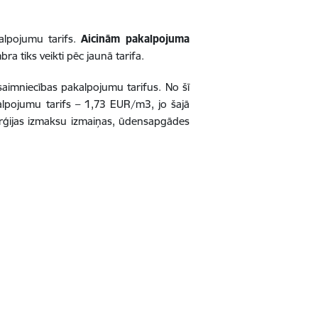
alpojumu tarifs.
Aicinām pakalpojuma
a tiks veikti pēc jaunā tarifa.
aimniecības pakalpojumu tarifus. No šī
lpojumu tarifs – 1,73 EUR/m3, jo šajā
erģijas izmaksu izmaiņas, ūdensapgādes