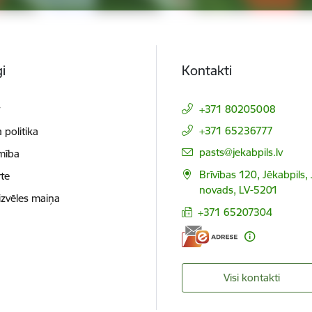
i
Kontakti
t
+371 80205008
+371 65236777
 politika
E-pasts:
pasts@jekabpils.lv
mība
Brīvības 120, Jēkabpils,
te
novads, LV-5201
izvēles maiņa
+371 65207304
Visi kontakti