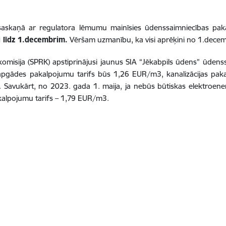
saskaņā ar regulatora lēmumu mainīsies ūdenssaimniecības pak
i līdz 1.decembrim.
Vēršam uzmanību, ka visi aprēķini no 1.decembr
misija (SPRK) apstiprinājusi jaunus SIA “Jēkabpils ūdens” ūdenss
pgādes pakalpojumu tarifs būs 1,26 EUR/m3, kanalizācijas paka
s. Savukārt, no 2023. gada 1. maija, ja nebūs būtiskas elektroen
kalpojumu tarifs – 1,79 EUR/m3.