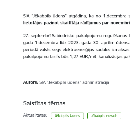
SIA “Jēkabpils ūdens” atgādina, ka no 1.decembra 
lietotājus paziņot skaitītāja rādījumus par novembr
27. septembrī Sabiedrisko pakalpojumu regulēšanas ko
gada 1.decembra līdz 2023. gada 30. aprīlim ūdensa
periodā valsts segs elektroenerģijas sadales izmaksa
pakalpojumu tarifs būs 1,27 EUR/m3, kanalizācijas pa
Autors:
SIA “Jēkabpils ūdens” administrācija
Saistītas tēmas
Aktualitātes:
Jēkabpils Ūdens
Jēkabpils novads