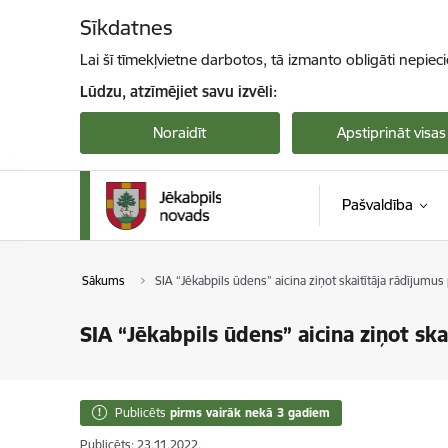
Pāriet uz lapas saturu
Sīkdatnes
Lai šī tīmekļvietne darbotos, tā izmanto obligāti nepiec
Lūdzu, atzīmējiet savu izvēli:
Noraidīt
Apstiprināt visas
Pašvaldība
Sākums
SIA “Jēkabpils ūdens” aicina ziņot skaitītāja rādījum
SIA “Jēkabpils ūdens” aicina ziņot sk
Publicēts
pirms vairāk nekā 3 gadiem
Publicēts: 23.11.2022.