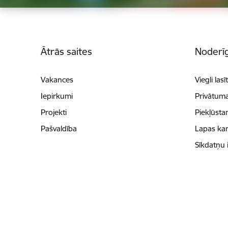
Kājene
Ātrās saites
Noderīg
Vakances
Viegli lasī
Iepirkumi
Privātuma
Projekti
Piekļūsta
Pašvaldība
Lapas kar
Sīkdatņu 