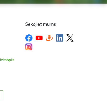
Sekojiet mums
 Jēkabpils