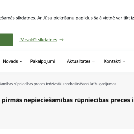
iešamās sīkdatnes. Ar Jūsu piekrišanu papildus šajā vietnē var tikt i
Pārvaldīt sīkdatnes
Novads
Pakalpojumi
Aktualitātes
Kontakti
ešamības rūpniecības preces iedzīvotāju nodrošināšanai krīžu gadījumos
s pirmās nepieciešamības rūpniecības preces 