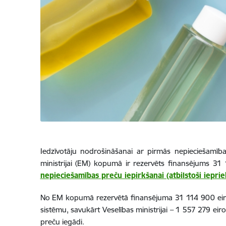
Iedzīvotāju nodrošināšanai ar pirmās nepieciešamīb
ministrijai (EM) kopumā ir rezervēts finansējums 3
nepieciešamības preču iepirkšanai (atbilstoši iepr
No EM kopumā rezervētā finansējuma 31 114 900 e
sistēmu, savukārt Veselības ministrijai – 1 557 279 ei
preču iegādi.