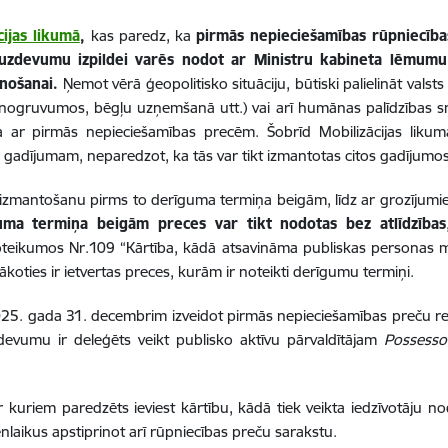
cijas likumā
,
kas paredz,
ka
pirmās nepieciešamības rūpniecīb
uzdevumu izpildei varēs nodot ar Ministru kabineta lēmumu
nošanai.
Ņemot vērā ģeopolitisko situāciju, būtiski palielināt valst
nogruvumos, bēgļu uzņemšanā utt.) vai arī humānas palīdzības sni
ma ar pirmās nepieciešamības precēm. Šobrīd Mobilizācijas liku
 gadījumam, neparedzot, ka tās var tikt izmantotas citos gadījumos
u izmantošanu pirms to derīguma termiņa beigām, līdz ar grozījum
ma termiņa beigām preces var tikt nodotas bez atlīdzības
eikumos Nr.109 “Kārtība, kādā atsavināma publiskas personas ma
koties ir ietvertas preces, kurām ir noteikti derīgumu termiņi.
 2025. gada 31. decembrim izveidot pirmās nepieciešamības preču rez
evumu ir deleģēts veikt publisko aktīvu pārvaldītājam
Possesso
kuriem paredzēts ieviest kārtību, kādā tiek veikta iedzīvotāju n
laikus apstiprinot arī rūpniecības preču sarakstu.