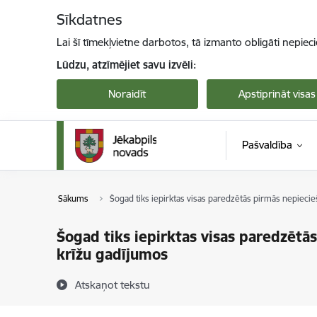
Pāriet uz lapas saturu
Sīkdatnes
Lai šī tīmekļvietne darbotos, tā izmanto obligāti nepiec
Lūdzu, atzīmējiet savu izvēli:
Noraidīt
Apstiprināt visas
Pašvaldība
Sākums
Šogad tiks iepirktas visas paredzētās pirmās nepieci
Šogad tiks iepirktas visas paredzētā
krīžu gadījumos
Atskaņot tekstu