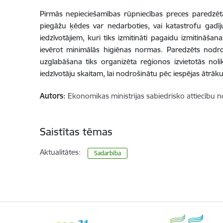
Pirmās nepieciešamības rūpniecības preces paredzēta
piegāžu ķēdes var nedarboties, vai katastrofu gadīj
iedzīvotājiem, kuri tiks izmitināti pagaidu izmitināšanas
ievērot minimālās higiēnas normas. Paredzēts nodro
uzglabāšana tiks organizēta reģionos izvietotās nolik
iedzīvotāju skaitam, lai nodrošinātu pēc iespējas ātrāk
Autors:
Ekonomikas ministrijas sabiedrisko attiecību n
Saistītas tēmas
Aktualitātes:
Sadarbība