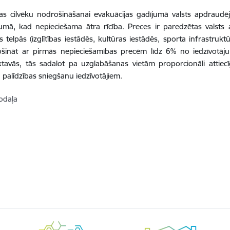
s cilvēku nodrošināšanai evakuācijas gadījumā valsts apdraudēju
umā, kad nepieciešama ātra rīcība. Preces ir paredzētas valsts
 telpās (izglītības iestādēs, kultūras iestādēs, sporta infrastruktūr
šināt ar pirmās nepieciešamības precēm līdz 6% no iedzīvotāju
tavās, tās sadalot pa uzglabāšanas vietām proporcionāli attiecīg
u palīdzības sniegšanu iedzīvotājiem.
odaļa