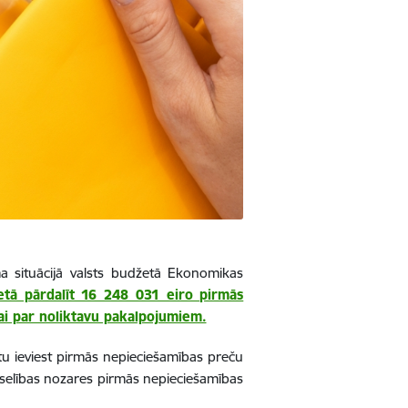
a situācijā valsts budžetā Ekonomikas
tā pārdalīt 16 248 031 eiro pirmās
nai par noliktavu pakalpojumiem.
ktu ieviest pirmās nepieciešamības preču
veselības nozares pirmās nepieciešamības