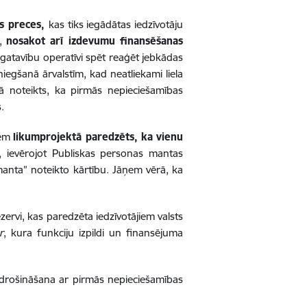
as preces,
kas tiks iegādātas iedzīvotāju
,
nosakot arī izdevumu finansēšanas
s gatavību operatīvi spēt reaģēt jebkādas
egšanā ārvalstīm, kad neatliekami liela
mā noteikts, ka pirmās nepieciešamības
.
iem
likumprojektā paredzēts, ka vienu
, ievērojot Publiskas personas mantas
nta” noteikto kārtību. Jāņem vērā, ka
ervi, kas paredzēta iedzīvotājiem valsts
r
, kura funkciju izpildi un finansējuma
odrošināšana ar pirmās nepieciešamības