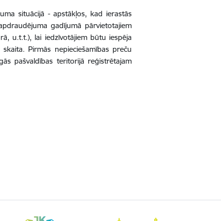
ma situācijā - apstākļos, kad ierastās
 apdraudējuma gadījumā pārvietotajiem
ā, u.t.t.), lai iedzīvotājiem būtu iespēja
 skaita. Pirmās nepieciešamības preču
ās pašvaldības teritorijā reģistrētajam