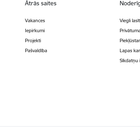
Ātrās saites
Noderīg
Vakances
Viegli lasī
Iepirkumi
Privātuma
Projekti
Piekļūsta
Pašvaldība
Lapas kar
Sīkdatņu 