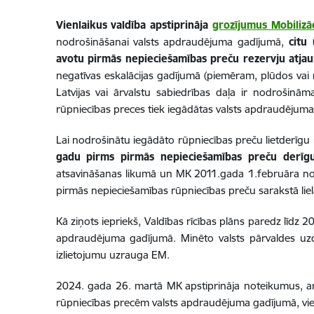
Vienlaikus valdība apstiprināja
grozījumus Mobilizā
nodrošināšanai valsts apdraudējuma gadījumā,
citu 
avotu pirmās nepieciešamības preču rezervju atjau
negatīvas eskalācijas gadījumā (piemēram, plūdos vai 
Latvijas vai ārvalstu sabiedrības daļa ir nodrošinā
rūpniecības preces tiek iegādātas valsts apdraudējuma
Lai nodrošinātu iegādāto rūpniecības preču lietderīg
gadu pirms pirmās nepieciešamības preču derīgu
atsavināšanas likumā un MK 2011.gada 1.februāra not
pirmās nepieciešamības rūpniecības preču sarakstā lielā
Kā ziņots iepriekš, Valdības rīcības plāns paredz līdz
apdraudējuma gadījumā. Minēto valsts pārvaldes uzd
izlietojumu uzrauga EM.
2024. gada 26. martā MK apstiprināja noteikumus, ar 
rūpniecības precēm valsts apdraudējuma gadījumā, vien