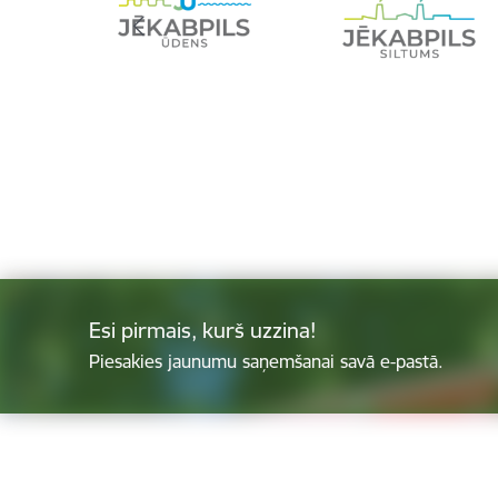
Esi pirmais, kurš uzzina!
Piesakies jaunumu saņemšanai savā e-pastā.
Kājene