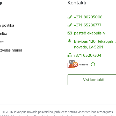
i
Kontakti
t
+371 80205008
+371 65236777
 politika
E-pasts:
pasts@jekabpils.lv
mība
Brīvības 120, Jēkabpils,
te
novads, LV-5201
izvēles maiņa
+371 65207304
Visi kontakti
© 2026 Jekabpils novada pašvaldība, publicētā satura visas tiesības aizsargātas.