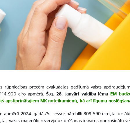
as rūpniecības precēm evakuācijas gadījumā valsts apdraudējum
1 114 900 eiro apmērā.
Š.g. 28. janvārī valdība lēma
EM budže
iekš apstiprinātajiem MK noteikumiem), kā arī līgumu noslēgša
iro apmērā 2024. gadā
Possessor
pārdalīti 809 590 eiro, lai uzsā
ro, lai valsts materiālo rezervju uzturēšanas ietvaros nodrošinātu 