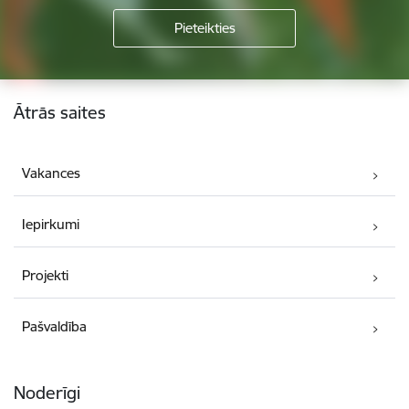
Kājene
Ātrās saites
Vakances
Iepirkumi
Projekti
Pašvaldība
Noderīgi