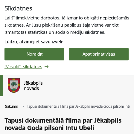
Pāriet uz lapas saturu
Sīkdatnes
Spied
lai meklētu
Enter
Lai šī tīmekļvietne darbotos, tā izmanto obligāti nepieciešamās
sīkdatnes. Ar Jūsu piekrišanu papildus šajā vietnē var tikt
izmantotas statistikas un sociālo mediju sīkdatnes.
Lūdzu, atzīmējiet savu izvēli:
Noraidīt
Apstiprināt visas
Pārvaldīt sīkdatnes
Sākums
Tapusi dokumentālā filma par Jēkabpils novada Goda pilsoni Intu Ū
Tapusi dokumentālā filma par Jēkabpils
novada Goda pilsoni Intu Ūbeli