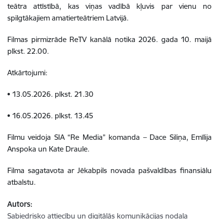
teātra attīstībā, kas viņas vadībā kļuvis par vienu no
spilgtākajiem amatierteātriem Latvijā.
Filmas pirmizrāde ReTV kanālā notika 2026. gada 10. maijā
plkst. 22.00.
Atkārtojumi:
• 13.05.2026. plkst. 21.30
• 16.05.2026. plkst. 13.45
Filmu veidoja SIA “Re Media” komanda – Dace Siliņa, Emīlija
Anspoka un Kate Draule.
Filma sagatavota ar Jēkabpils novada pašvaldības finansiālu
atbalstu.
Autors:
Sabiedrisko attiecību un digitālās komunikācijas nodaļa