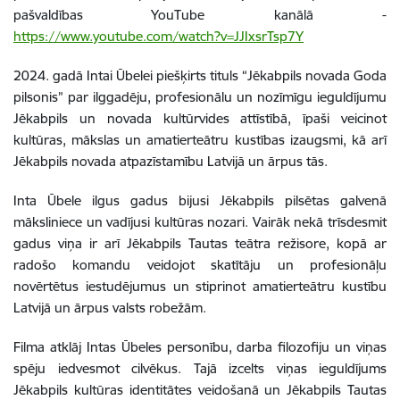
pašvaldības YouTube kanālā -
https://www.youtube.com/watch?v=JJIxsrTsp7Y
2024. gadā Intai Ūbelei piešķirts tituls “Jēkabpils novada Goda
pilsonis” par ilggadēju, profesionālu un nozīmīgu ieguldījumu
Jēkabpils un novada kultūrvides attīstībā, īpaši veicinot
kultūras, mākslas un amatierteātru kustības izaugsmi, kā arī
Jēkabpils novada atpazīstamību Latvijā un ārpus tās.
Inta Ūbele ilgus gadus bijusi Jēkabpils pilsētas galvenā
māksliniece un vadījusi kultūras nozari. Vairāk nekā trīsdesmit
gadus viņa ir arī Jēkabpils Tautas teātra režisore, kopā ar
radošo komandu veidojot skatītāju un profesionāļu
novērtētus iestudējumus un stiprinot amatierteātru kustību
Latvijā un ārpus valsts robežām.
Filma atklāj Intas Ūbeles personību, darba filozofiju un viņas
spēju iedvesmot cilvēkus. Tajā izcelts viņas ieguldījums
Jēkabpils kultūras identitātes veidošanā un Jēkabpils Tautas