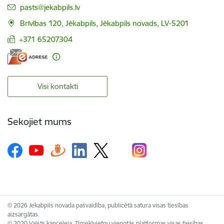
E-pasts:
pasts@jekabpils.lv
Brīvības 120, Jēkabpils, Jēkabpils novads, LV-5201
+371 65207304
Visi kontakti
Sekojiet mums
© 2026 Jekabpils novada pašvaldība, publicētā satura visas tiesības
aizsargātas.
© 2020 Valsts kanceleja, Tīmekļvietņu vienotās platformas visas tiesības