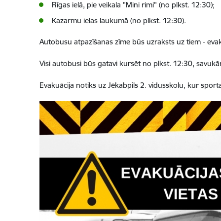
Rīgas ielā, pie veikala "Mini rimi" (no plkst. 12:30);
Kazarmu ielas laukumā (no plkst. 12:30).
Autobusu atpazīšanas zīme būs uzraksts uz tiem - eva
Visi autobusi būs gatavi kursēt no plkst. 12:30, savukā
Evakuācija notiks uz Jēkabpils 2. vidusskolu, kur sport