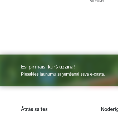
Esi pirmais, kurš uzzina!
Piesakies jaunumu saņemšanai savā e-pastā.
Kājene
Ātrās saites
Noderīg