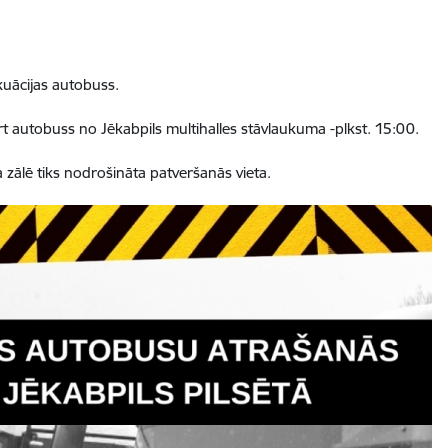
kuācijas autobuss.
rt autobuss no Jēkabpils multihalles stāvlaukuma -plkst. 15:00.
a zālē tiks nodrošināta patveršanās vieta.