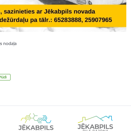
as nodaļa
Plūdi