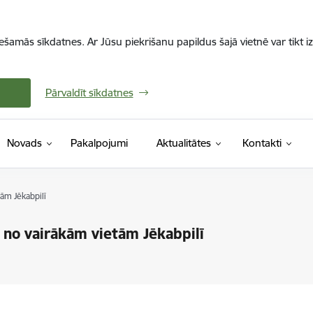
iešamās sīkdatnes. Ar Jūsu piekrišanu papildus šajā vietnē var tikt i
Pārvaldīt sīkdatnes
Novads
Pakalpojumi
Aktualitātes
Kontakti
tām Jēkabpilī
i no vairākām vietām Jēkabpilī