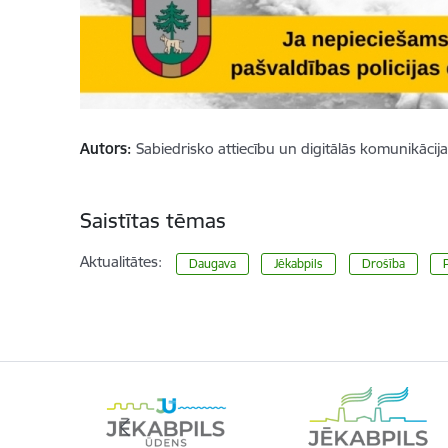
Autors:
Sabiedrisko attiecību un digitālās komunikācij
Saistītas tēmas
Aktualitātes:
Daugava
Jēkabpils
Drošība