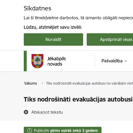
Pāriet uz lapas saturu
Sīkdatnes
Lai šī tīmekļvietne darbotos, tā izmanto obligāti nepiec
Lūdzu, atzīmējiet savu izvēli:
Noraidīt
Apstiprināt visas
Pašvaldība
Sākums
Tiks nodrošināti evakuācijas autobusi no vairākām vie
Tiks nodrošināti evakuācijas autobus
Atskaņot tekstu
Publicēts
pirms vairāk nekā 3 gadiem