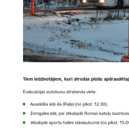
Tiem iedzīvotājiem, kuri atrodas plūdu apdraudētajā
Evakuācijas autobusu atrašanās vieta:
Auseklīša ielā 4a (Palla) (no plkst. 12:30),
Zemgales ielā, pie Jēkabpils Romas katoļu baznīcas
Jēkabpils sporta halles stāvlaukumā (no plkst. 15:0