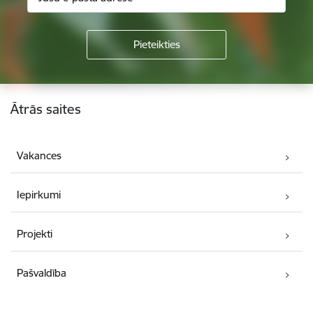
Kājene
Ātrās saites
Vakances
Iepirkumi
Projekti
Pašvaldība