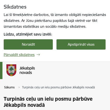
Pāriet uz lapas saturu
Sīkdatnes
Spied
lai meklētu
Enter
Lai šī tīmekļvietne darbotos, tā izmanto obligāti nepieciešamās
sīkdatnes. Ar Jūsu piekrišanu papildus šajā vietnē var tikt
izmantotas statistikas un sociālo mediju sīkdatnes.
Lūdzu, atzīmējiet savu izvēli:
Noraidīt
Apstiprināt visas
Pārvaldīt sīkdatnes
Sākums
Turpinās ceļu un ielu posmu pārbūve Jēkabpils novadā
Turpinās ceļu un ielu posmu pārbūve
Jēkabpils novadā