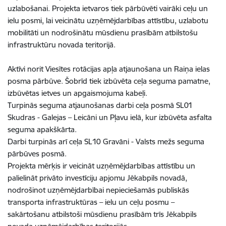
uzlabošanai. Projekta ietvaros tiek pārbūvēti vairāki ceļu un
ielu posmi, lai veicinātu uzņēmējdarbības attīstību, uzlabotu
mobilitāti un nodrošinātu mūsdienu prasībām atbilstošu
infrastruktūru novada teritorijā.
Aktīvi norit Viesītes rotācijas apļa atjaunošana un Raiņa ielas
posma pārbūve. Šobrīd tiek izbūvēta ceļa seguma pamatne,
izbūvētas ietves un apgaismojuma kabeļi.
Turpinās seguma atjaunošanas darbi ceļa posmā SL01
Skudras - Galejas – Leicāni un Pļavu ielā, kur izbūvēta asfalta
seguma apakškārta.
Darbi turpinās arī ceļa SL10 Gravāni - Valsts mežs seguma
pārbūves posmā.
Projekta mērķis ir veicināt uzņēmējdarbības attīstību un
palielināt privāto investīciju apjomu Jēkabpils novadā,
nodrošinot uzņēmējdarbībai nepieciešamās publiskās
transporta infrastruktūras – ielu un ceļu posmu –
sakārtošanu atbilstoši mūsdienu prasībām trīs Jēkabpils