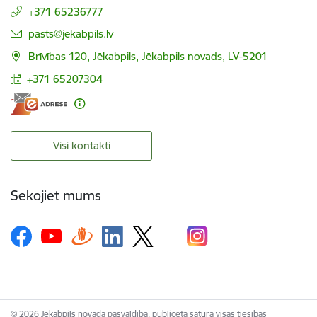
+371 65236777
E-pasts:
pasts@jekabpils.lv
Brīvības 120, Jēkabpils, Jēkabpils novads, LV-5201
+371 65207304
Visi kontakti
Sekojiet mums
© 2026 Jekabpils novada pašvaldība, publicētā satura visas tiesības