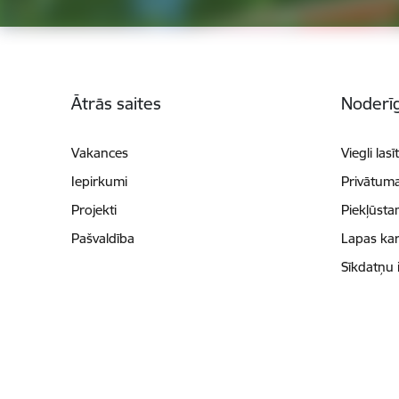
Kājene
Ātrās saites
Noderīg
Vakances
Viegli lasī
Iepirkumi
Privātuma
Projekti
Piekļūsta
Pašvaldība
Lapas kar
Sīkdatņu 