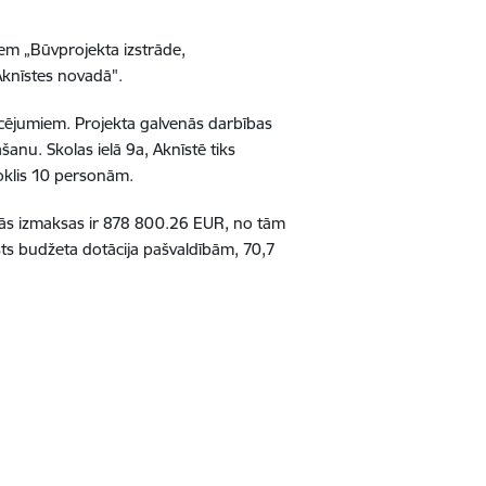
iem
„
B
ū
vprojekta izstr
ā
de,
Akn
ī
stes novad
ā
".
c
ē
jumiem. Projekta galven
ā
s darb
ī
bas
ā
š
anu. Skolas iel
ā
9a, Akn
ī
st
ē
tiks
oklis 10 person
ā
m.
ā
s izmaksas ir 878 800.26 EUR, no t
ā
m
sts bud
ž
eta dot
ā
cija pa
š
vald
ī
b
ā
m, 70,7