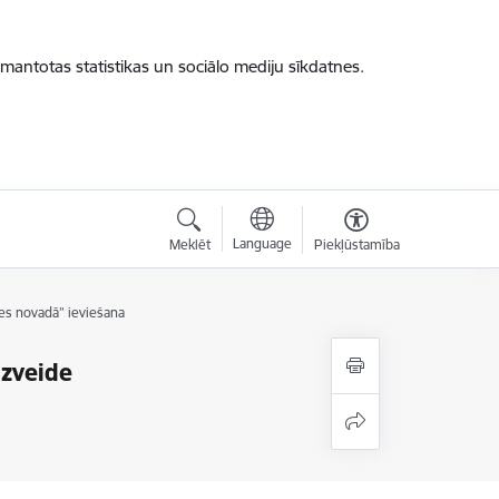
zmantotas statistikas un sociālo mediju sīkdatnes.
Language
Meklēt
Piekļūstamība
tes novadā” ieviešana
izveide