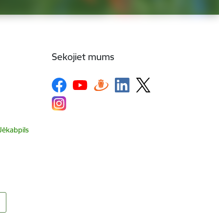
Sekojiet mums
 Jēkabpils