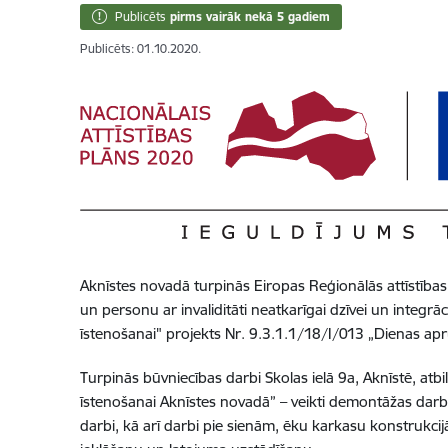
Publicēts
pirms vairāk nekā 5 gadiem
Publicēts: 01.10.2020.
Akn
ī
stes novad
ā
turpin
ā
s Eiropas Re
ģ
ion
ā
l
ā
s att
ī
st
ī
bas
un personu ar invalidit
ā
ti neatkar
ī
gai dz
ī
vei un integr
ā
c
ī
steno
š
anai" projekts Nr. 9.3.1.1/18/I/013
„
Dienas apr
Turpin
ā
s b
ū
vniec
ī
bas darbi Skolas iel
ā
9a, Akn
ī
st
ē
, atbi
ī
steno
š
anai Akn
ī
stes novad
ā
”
–
veikti demont
ā
ž
as darb
darbi, k
ā
ar
ī
darbi pie sien
ā
m,
ē
ku karkasu konstrukcij