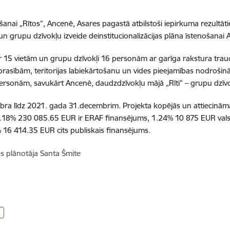
š
anai
„
R
ī
tos
”
, Ancen
ē
, Asares pagast
ā
atbilsto
š
i iepirkuma rezult
ā
t
 un grupu dz
ī
vok
ļ
u izveide deinstitucionaliz
ā
cijas pl
ā
na
ī
steno
š
anai 
 15 viet
ā
m un grupu dz
ī
vok
ļ
i 16 person
ā
m ar gar
ī
ga rakstura trau
pras
ī
b
ā
m, teritorijas labiek
ā
rto
š
anu un vides pieejam
ī
bas nodro
š
in
person
ā
m, savuk
ā
rt Ancen
ē
, daudzdz
ī
vok
ļ
u m
ā
j
ā
„
R
ī
ti
”
–
grupu dz
ī
v
bra l
ī
dz 2021. gada 31.decembrim. Projekta kop
ē
j
ā
s un attiecin
ā
m
.18% 230 085.65 EUR ir ERAF finans
ē
jums, 1.24% 10 875 EUR val
 16 414.35 EUR cits publiskais finans
ē
jums.
as plānotāja Santa Šmite