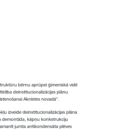
trukt
ū
ru b
ē
rnu apr
ū
pei
ģ
imenisk
ā
vid
ē
t
ī
st
ī
ba deinstitucionaliz
ā
cijas pl
ā
nu
ī
steno
š
anai Akn
ī
stes novad
ā
”
.
ok
ļ
u izveide deinstitucionaliz
ā
cijas pl
ā
na
a demont
ā
ž
a, k
ā
p
ņ
u konkstrukciju
paman
ī
t jumta antikondens
ā
ta pl
ē
ves