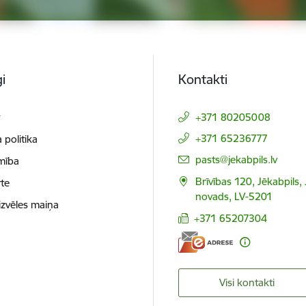
i
Kontakti
t
+371 80205008
+371 65236777
 politika
E-pasts:
pasts@jekabpils.lv
mība
Brīvības 120, Jēkabpils,
te
novads, LV-5201
izvēles maiņa
+371 65207304
Visi kontakti