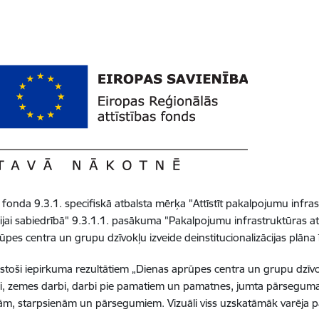
 fonda 9.3.1. specifisk
ā
atbalsta m
ē
r
ķ
a "Att
ī
st
ī
t pakalpojumu infras
ijai sabiedr
ī
b
ā
" 9.3.1.1. pas
ā
kuma "Pakalpojumu infrastrukt
ū
ras at
ū
pes centra un grupu dz
ī
vok
ļ
u izveide deinstitucionaliz
ā
cijas pl
ā
na
lsto
š
i iepirkuma rezult
ā
tiem
„
Dienas apr
ū
pes centra un grupu dz
ī
v
i, zemes darbi, darbi pie pamatiem un pamatnes, jumta p
ā
rsegum
ā
m, starpsien
ā
m un p
ā
rsegumiem. Vizu
ā
li viss uzskat
ā
m
ā
k var
ē
ja 