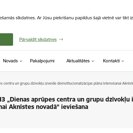
iešamās sīkdatnes. Ar Jūsu piekrišanu papildus šajā vietnē var tikt i
Pārvaldīt sīkdatnes
Novads
Pakalpojumi
Aktualitātes
Kontakti
s centra un grupu dzīvokļu izveide deinstitucionalizācijas plāna īstenošanai Aknīs
13 „Dienas aprūpes centra un grupu dzīvokļu 
anai Aknīstes novadā” ieviešana