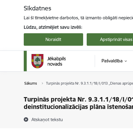
Pāriet uz lapas saturu
Sīkdatnes
Lai šī tīmekļvietne darbotos, tā izmanto obligāti nepiec
Lūdzu, atzīmējiet savu izvēli:
Noraidīt
Apstiprināt visas
Pašvaldība
Sākums
Turpinās projekta Nr. 9.3.1.1/18/I/013 „Dienas aprūpe
Turpinās projekta Nr. 9.3.1.1/18/I/0
deinstitucionalizācijas plāna īstenoš
Atskaņot tekstu