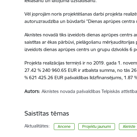
iekl
ā
š
anu un latojuma uzst
ā
d
ī
š
anu.
V
ē
l joproj
ā
m noris projekt
ē
š
anas darbi projekta realiz
ē
autoruzraudz
ī
ba un b
ū
vdarbi "Dienas apr
ū
pes centra
Akn
ī
stes novad
ā
tiks izveidots dienas apr
ū
pes centrs ar
saist
ī
tas ar
ē
kas p
ā
rb
ū
vi, piel
ā
go
š
anu m
ē
r
ķ
auditorijas 
izveidots dienas apr
ū
pes centrs un grupu dz
ī
voklis 6 
Projekta realiz
ā
cijas termi
ņ
š
ir no 2019. gada 1. novem
27.42 % 240 960.65 EUR ir atbalsta summa, no t
ā
s 26
% 621 425.26 EUR pa
š
vald
ī
bas l
ī
dzfinans
ē
jums, 1.87 %
Autors:
Aknīstes novada pašvaldības Telpiskās attīstīb
Saistītas tēmas
Aktualitātes:
Ancene
Projektu jaunumi
Aknīste