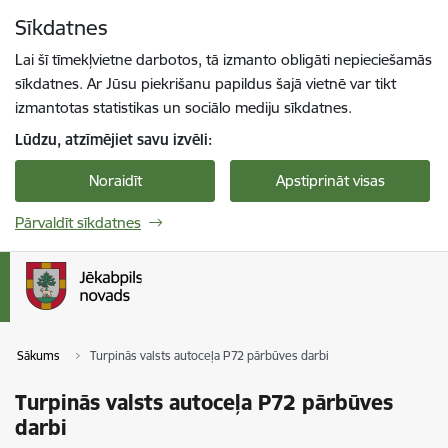
Pāriet uz lapas saturu
Sīkdatnes
Spied
lai meklētu
Enter
Lai šī tīmekļvietne darbotos, tā izmanto obligāti nepieciešamās
sīkdatnes. Ar Jūsu piekrišanu papildus šajā vietnē var tikt
izmantotas statistikas un sociālo mediju sīkdatnes.
Lūdzu, atzīmējiet savu izvēli:
Noraidīt
Apstiprināt visas
Pārvaldīt sīkdatnes
Sākums
Turpinās valsts autoceļa P72 pārbūves darbi
Turpinās valsts autoceļa P72 pārbūves
darbi