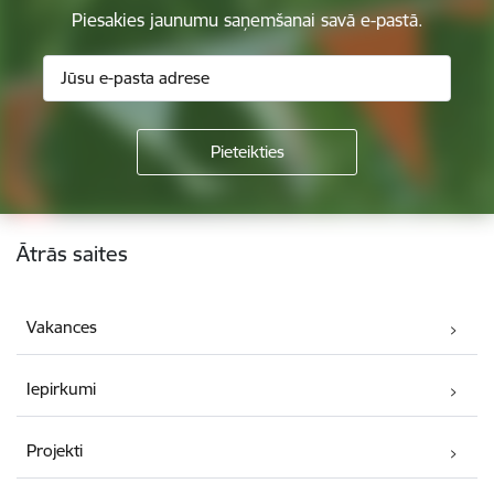
Piesakies jaunumu saņemšanai savā e-pastā.
Kājene
Ātrās saites
Vakances
Iepirkumi
Projekti