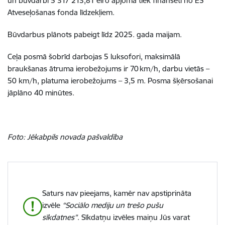
un būvdarbi
5 317 213,81 eiro
apjomā tiek finansēti no ES
Atveseļošanas fonda līdzekļiem.
Būvdarbus plānots pabeigt līdz 2025. gada maijam.
Ceļa posmā šobrīd darbojas 5 luksofori,
maksimālā
braukšanas ātruma ierobežojums ir 70
km/h, darbu viet
ā
s
–
50 km/h, platuma ierobe
ž
ojums
–
3,5 m. Posma š
ķērsošanai
jāplāno 40 minūtes.
Foto: Jēkabpils novada pašvaldība
Saturs nav pieejams, kamēr nav apstiprināta
izvēle
“Sociālo mediju un trešo pušu
sīkdatnes”
. Sīkdatņu izvēles maiņu Jūs varat