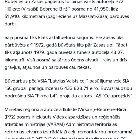
Rubenes un Zasas pagastos turpinās valsts autoceļa P72
"Ilūkste (Virsaiši)-Bebrene-Birži" posma no 41,950. līdz
51,910. kilometram (pagrieziens uz Mazslati-Zasa) pārbūves
darbi.
Šajā posmā tiks klāts asfaltbetona segums. Pie Zasas tiks
pārbūvēts arī 1972. gadā būvētais tilts pār Zasas upi. Tāpat
tiks atjaunots 1979. gadā būvētais tunelis autoceļa 43,27.
kilometrā. Visā posmā sakārtos ūdens atvadi – raks un tīrīs
grāvjus, atjaunos un pārbūvēs caurtekas.
Būvdarbus pēc
VSIA "
Latvijas Valsts ceļi
"
pasūtījuma veic SIA
“
SC grupa
” par līgumcenu 6 433 828,71 eiro. Būvuzraudzību
nodrošina SIA "Firma L4", projekta autors - AS "Ceļuprojekts".
Minētais reģionālā autoceļa Ilūkste (Virsaiši)–Bebrene–Birži
(P72) posms ir iekļauts Vides aizsardzības un reģionālās
attīstības ministrijas (VARAM) Administratīvi teritoriālās
reformas ietvaros izstrādātajā ceļu remontdarbu programmā,