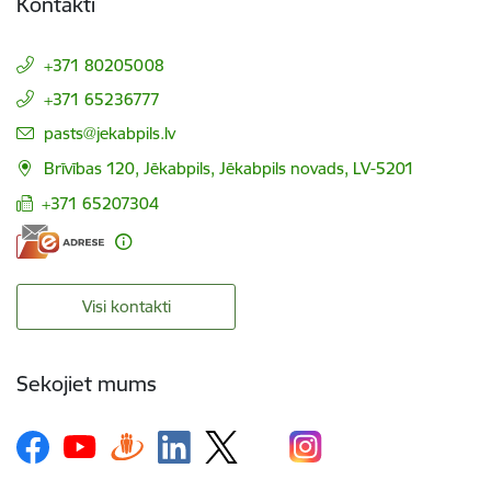
Kontakti
+371 80205008
+371 65236777
E-pasts:
pasts@jekabpils.lv
Brīvības 120, Jēkabpils, Jēkabpils novads, LV-5201
+371 65207304
Visi kontakti
Sekojiet mums