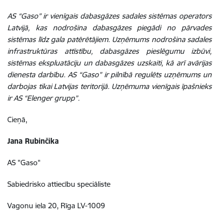
AS “Gaso” ir vienīgais dabasgāzes sadales sistēmas operators
Latvijā, kas nodrošina dabasgāzes piegādi no pārvades
sistēmas līdz gala patērētājiem. Uzņēmums nodrošina sadales
infrastruktūras attīstību, dabasgāzes pieslēgumu izbūvi,
sistēmas ekspluatāciju un dabasgāzes uzskaiti, kā arī avārijas
dienesta darbību. AS “Gaso” ir pilnībā regulēts uzņēmums un
darbojas tikai Latvijas teritorijā. Uzņēmuma vienīgais īpašnieks
ir AS “Elenger grupp”.
Cieņā,
Jana Rubinčika
AS "Gaso"
Sabiedrisko attiecību speciāliste
Vagonu iela 20, Rīga LV-1009