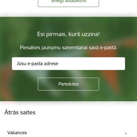
Sniegt atsauksmi
Esi pirmais, kurš uzzina!
Piesakies jaunumu saņemšanai savā e-pastā.
Kājene
Ātrās saites
Vakances