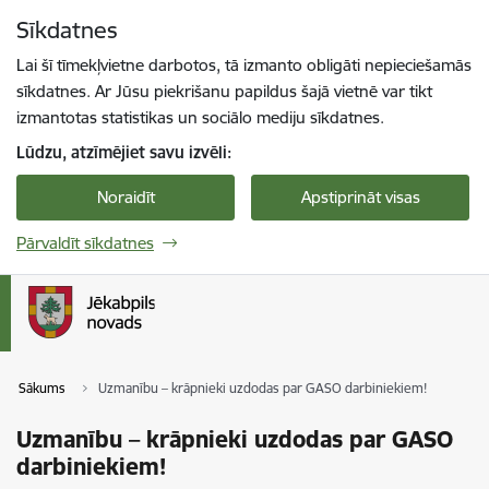
Pāriet uz lapas saturu
Sīkdatnes
Spied
lai meklētu
Enter
Lai šī tīmekļvietne darbotos, tā izmanto obligāti nepieciešamās
sīkdatnes. Ar Jūsu piekrišanu papildus šajā vietnē var tikt
izmantotas statistikas un sociālo mediju sīkdatnes.
Lūdzu, atzīmējiet savu izvēli:
Noraidīt
Apstiprināt visas
Pārvaldīt sīkdatnes
Sākums
Uzmanību – krāpnieki uzdodas par GASO darbiniekiem!
Uzmanību – krāpnieki uzdodas par GASO
darbiniekiem!