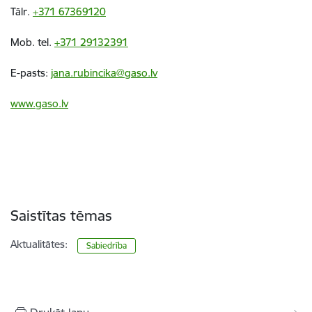
Tālr.
+371 67369120
Mob. tel.
+371 29132391
E-pasts:
jana.rubincika@gaso.lv
www.gaso.lv
Saistītas tēmas
Aktualitātes:
Sabiedrība