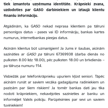
tiek izmantota uzņēmuma identitāte. Krāpnieki zvana,
uzdodoties par GASO darbiniekiem un iztaujā klientu
finanšu informāciju.
Atgādinām, ka GASO nekad neprasa klientiem pa tālruni
personīgos datus – pases vai ID informāciju, bankas kartes
numurus, internetbankas pieejas datus.
Aicinām klientus būt uzmanīgiem! Ja Jums ir šaubas, aicinām
sazināties ar
GASO
pa
tālruni 67369938 (darba dienās no
pulksten 8.00 līdz 18.00), pēc pulksten 18.00 un brīvdienās –
pa tālruņa numuru 114.
Visbiežāk par telefonkrāpnieku upuriem kļūst seniori. Tāpēc
aicinām runāt ar saviem vecāka gadagājuma radiniekiem un
paziņām par šiem riskiem! Ja tomēr bankas dati jau tika
nodoti krāpniekiem, nekavējoties sazinieties ar banku un
informējiet Valsts policiju. Parūpēsimies par sevi un saviem
tuviniekiem!