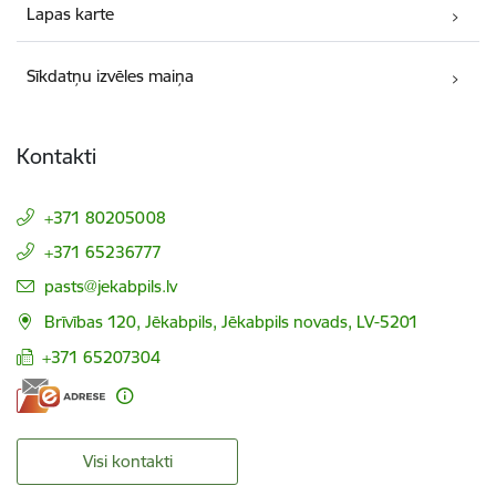
Lapas karte
Sīkdatņu izvēles maiņa
Kontakti
+371 80205008
+371 65236777
E-pasts:
pasts@jekabpils.lv
Brīvības 120, Jēkabpils, Jēkabpils novads, LV-5201
+371 65207304
Visi kontakti