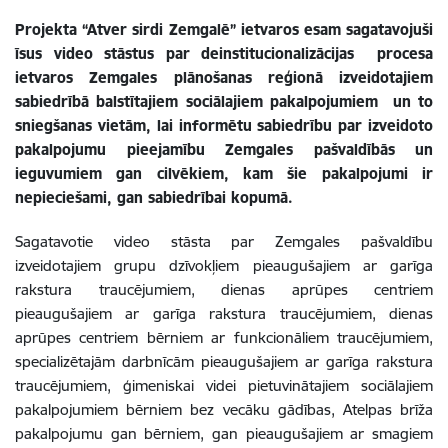
Projekta “Atver sirdi Zemgalē” ietvaros esam sagatavojuši
īsus video stāstus par deinstitucionalizācijas procesa
ietvaros Zemgales plānošanas reģionā izveidotajiem
sabiedrībā balstītajiem sociālajiem pakalpojumiem un to
sniegšanas vietām, lai informētu sabiedrību par izveidoto
pakalpojumu pieejamību Zemgales pašvaldībās un
ieguvumiem gan cilvēkiem, kam šie pakalpojumi ir
nepieciešami, gan sabiedrībai kopumā.
Sagatavotie video stāsta par Zemgales pašvaldību
izveidotajiem grupu dzīvokļiem pieaugušajiem ar garīga
rakstura traucējumiem, dienas aprūpes centriem
pieaugušajiem ar garīga rakstura traucējumiem, dienas
aprūpes centriem bērniem ar funkcionāliem traucējumiem,
specializētajām darbnīcām pieaugušajiem ar garīga rakstura
traucējumiem, ģimeniskai videi pietuvinātajiem sociālajiem
pakalpojumiem bērniem bez vecāku gādības, Atelpas brīža
pakalpojumu gan bērniem, gan pieaugušajiem ar smagiem