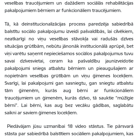
veselības traucējumiem un dažādiem sociālās rehabilitācijas
pakalpojumiem bērniem ar funkcionāliem traucējumiem.
Tā, kā deinstitucionalizācijas process paredzēja sabiedrībā
balstītu sociālo pakalpojumu izveidi pašvaldībās, lai cilvēkiem,
neatkarīgi no viņu veselības stāvokļa vai radušās dzīves
situācijas grūtībām, nebūtu jānonāk institucionālā aprūpē, bet
viņi varētu saņemt nepieciešamos sociālos pakalpojumus tuvu
savai dzīvesvietai, ceram ka pašvaldību jaunizveidotie
pakalpojumi sniegs atbalstu bērniem un pieaugušajiem ar
nopietnām veselības grūtībām un viņu ģimenes locekļiem.
Svarīgi, lai pakalpojumi gan sasniegtu, gan sniegtu atbalstu
tām ģimenēm, kurās aug bērni ar funkcionāliem
traucējumiem un ģimenēm, kurās dzīvo, tā sauktie “mūžīgie
bērni”. Lai bērni, kas aug bez vecāku gādības, saglabātu
saikni ar saviem ģimenes locekļiem.
Piedāvājam jūsu uzmanībai 18 video stāstus. Tie pārsvarā
stāsta par sabiedrībā balstītiem sociāliem pakalpojumiem, kas