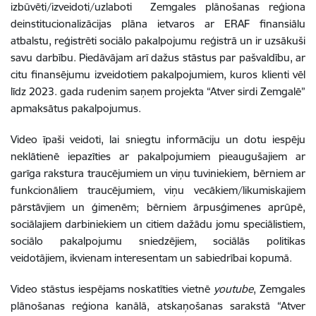
izbūvēti/izveidoti/uzlaboti Zemgales plānošanas reģiona
deinstitucionalizācijas plāna ietvaros ar ERAF finansiālu
atbalstu, reģistrēti sociālo pakalpojumu reģistrā un ir uzsākuši
savu darbību. Piedāvājam arī dažus stāstus par pašvaldību, ar
citu finansējumu izveidotiem pakalpojumiem, kuros klienti vēl
līdz 2023. gada rudenim saņem projekta “Atver sirdi Zemgalē”
apmaksātus pakalpojumus.
Video īpaši veidoti, lai sniegtu informāciju un dotu iespēju
neklātienē iepazīties ar pakalpojumiem pieaugušajiem ar
garīga rakstura traucējumiem un viņu tuviniekiem, bērniem ar
funkcionāliem traucējumiem, viņu vecākiem/likumiskajiem
pārstāvjiem un ģimenēm; bērniem ārpusģimenes aprūpē,
sociālajiem darbiniekiem un citiem dažādu jomu speciālistiem,
sociālo pakalpojumu sniedzējiem, sociālās politikas
veidotājiem, ikvienam interesentam un sabiedrībai kopumā.
Video stāstus iespējams noskatīties vietnē
youtube
, Zemgales
plānošanas reģiona kanālā, atskaņošanas sarakstā “Atver