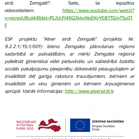
sirdi Zemgalē!”. Saite, lai iepazītos
videostāstiem:
https://www.youtube.com/watch?
v=ypcwzU8cd44&list=PLJUcFI4XQ3kkoNqEKyYElEfTQJyTSu01
F
ESF projektu “Atver sirdi Zemgalē” (projekta Nr.
9.2.2.1/15/I/001) īsteno Zemgales plānošanas reģions
sadarbībā ar pašvaldībām, ar mērķi Zemgales reģionā
palielināt ģimeniskai videi pietuvinātu un sabiedrībā balstītu
sociālo pakalpojumu pieejamību dzīvesvietā pieaugušajiem ar
invaliditāti dēļ garīga rakstura traucējumiem, bērniem ar
invaliditāti un viņu ģimenēm un bērniem ārpusģimenes
aprūpē. Vairāk informācijas:
http://www.atversirdi.lv