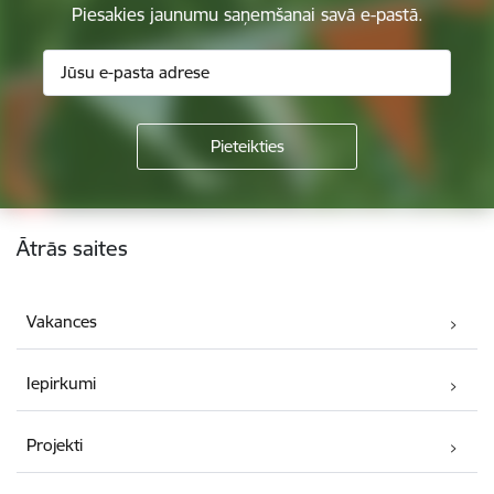
Piesakies jaunumu saņemšanai savā e-pastā.
Kājene
Ātrās saites
Vakances
Iepirkumi
Projekti