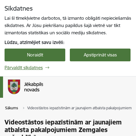
Pāriet uz lapas saturu
Sīkdatnes
Spied
lai meklētu
Enter
Lai šī tīmekļvietne darbotos, tā izmanto obligāti nepieciešamās
sīkdatnes. Ar Jūsu piekrišanu papildus šajā vietnē var tikt
izmantotas statistikas un sociālo mediju sīkdatnes.
Lūdzu, atzīmējiet savu izvēli:
Noraidīt
Apstiprināt visas
Pārvaldīt sīkdatnes
Sākums
Videostāstos iepazīstinām ar jaunajiem atbalsta pakalpojumiem 
Videostāstos iepazīstinām ar jaunajiem
atbalsta pakalpojumiem Zemgales