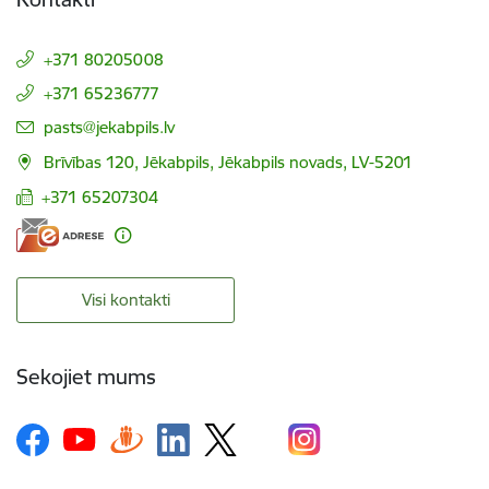
+371 80205008
+371 65236777
E-pasts:
pasts@jekabpils.lv
Brīvības 120, Jēkabpils, Jēkabpils novads, LV-5201
+371 65207304
Visi kontakti
Sekojiet mums