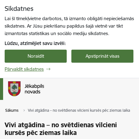
Pāriet uz lapas saturu
Sīkdatnes
Spied
lai meklētu
Enter
Lai šī tīmekļvietne darbotos, tā izmanto obligāti nepieciešamās
sīkdatnes. Ar Jūsu piekrišanu papildus šajā vietnē var tikt
izmantotas statistikas un sociālo mediju sīkdatnes.
Lūdzu, atzīmējiet savu izvēli:
Noraidīt
Apstiprināt visas
Pārvaldīt sīkdatnes
Sākums
Vivi atgādina – no svētdienas vilcieni kursēs pēc ziemas laika
Vivi atgādina – no svētdienas vilcieni
kursēs pēc ziemas laika