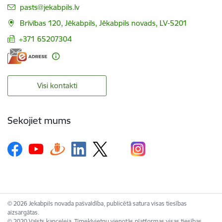
E-pasts:
pasts@jekabpils.lv
Brīvības 120, Jēkabpils, Jēkabpils novads, LV-5201
+371 65207304
Visi kontakti
Sekojiet mums
© 2026 Jekabpils novada pašvaldība, publicētā satura visas tiesības
aizsargātas.
© 2020 Valsts kanceleja, Tīmekļvietņu vienotās platformas visas tiesības