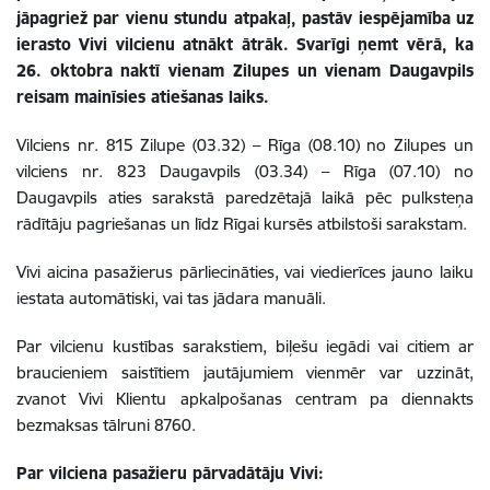
jāpagriež par vienu stundu atpakaļ, pastāv iespējamība uz
ierasto Vivi vilcienu atnākt ātrāk. Svarīgi ņemt vērā, ka
26. oktobra naktī vienam Zilupes un vienam Daugavpils
reisam mainīsies atiešanas laiks.
Vilciens nr. 815 Zilupe (03.32) – Rīga (08.10) no Zilupes un
vilciens nr. 823 Daugavpils (03.34) – Rīga (07.10) no
Daugavpils aties sarakstā paredzētajā laikā pēc pulksteņa
rādītāju pagriešanas un līdz Rīgai kursēs atbilstoši sarakstam.
Vivi aicina pasažierus pārliecināties, vai viedierīces jauno laiku
iestata automātiski, vai tas jādara manuāli.
Par vilcienu kustības sarakstiem, biļešu iegādi vai citiem ar
braucieniem saistītiem jautājumiem vienmēr var uzzināt,
zvanot Vivi Klientu apkalpošanas centram pa diennakts
bezmaksas tālruni 8760.
Par vilciena pasažieru pārvadātāju Vivi: