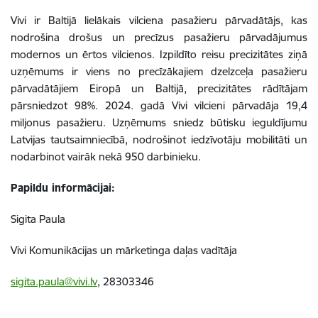
Vivi ir Baltijā lielākais vilciena pasažieru pārvadātājs, kas
nodrošina drošus un precīzus pasažieru pārvadājumus
modernos un ērtos vilcienos. Izpildīto reisu precizitātes ziņā
uzņēmums ir viens no precīzākajiem dzelzceļa pasažieru
pārvadātājiem Eiropā un Baltijā, precizitātes rādītājam
pārsniedzot 98%. 2024. gadā Vivi vilcieni pārvadāja 19,4
miljonus pasažieru.
Uzņēmums sniedz būtisku ieguldījumu
Latvijas tautsaimniecībā, nodrošinot iedzīvotāju mobilitāti un
nodarbinot vairāk nekā 950 darbinieku.
Papildu informācijai:
Sigita Paula
Vivi Komunikācijas un mārketinga daļas vadītāja
sigita.paula@vivi.lv
, 28303346