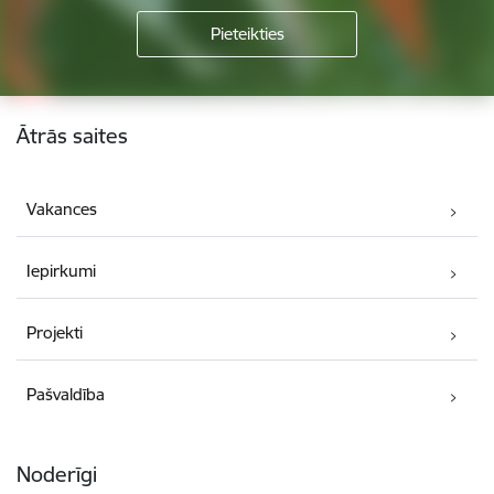
Kājene
Ātrās saites
Vakances
Iepirkumi
Projekti
Pašvaldība
Noderīgi