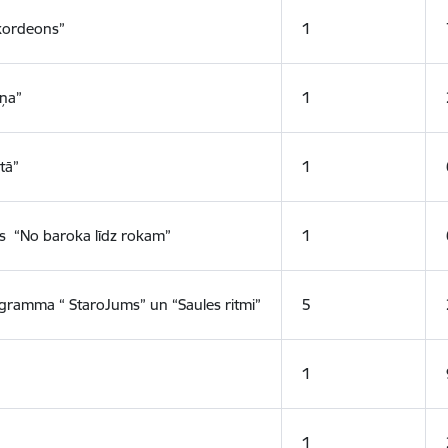
kordeons”
1
aņa”
1
tā”
1
ts “No baroka līdz rokam”
1
rogramma “ StaroJums” un “Saules ritmi”
5
1
1