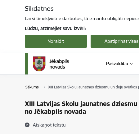
Pāriet uz lapas saturu
Sīkdatnes
Lai šī tīmekļvietne darbotos, tā izmanto obligāti nepiec
Lūdzu, atzīmējiet savu izvēli:
Noraidīt
Apstiprināt visas
Pašvaldība
Sākums
XIII Latvijas Skolu jaunatnes dziesmu un deju svētkos
XIII Latvijas Skolu jaunatnes dziesmu
no Jēkabpils novada
Atskaņot tekstu