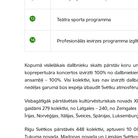
Teātra sporta programma
Profesionālās ievirzes programma izglītb
Kopumā vislielākais dalībnieku skaits pārstāv koru 
koprepertuāra koncertos izvirzīti 100% no dalībnieki
ansambļi – 100%. Visi kolektīvi, kas nav izvirzīti dal
nedēļas garumā būs iespēja izbaudīt Svētku atmosfēru
Visbagātīgāk pārstāvētais kultūrvēsturiskais novads 
gaidāmi 279 kolektīvi, no Latgales – 240, no Zemgales – 
Īrijas, Norvēģijas, Itālijas, Šveices, Spānijas, Luksembur
Rīgu Svētkos pārstāvēs 448 kolektīvi, aptuveni 10 
Tukuma novada, Madonas novada un Liepājas Svētkos pi