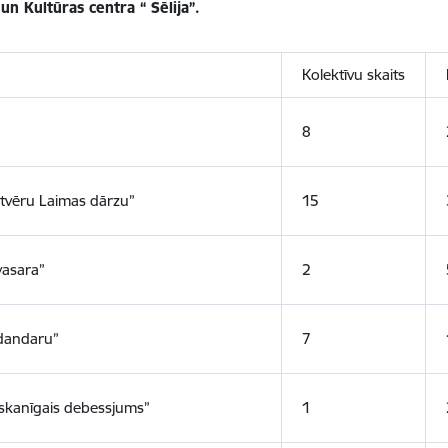
un Kultūras centra “ Sēlija”.
Kolektīvu skaits
8
 atvēru Laimas dārzu”
15
vasara”
2
dandaru”
7
skanīgais debessjums”
1