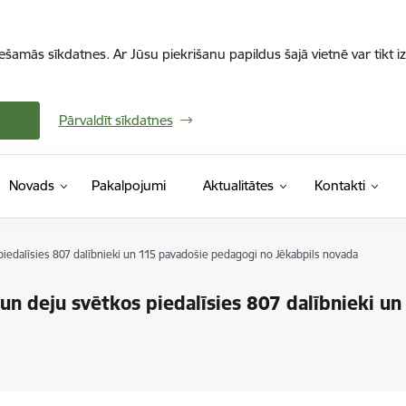
iešamās sīkdatnes. Ar Jūsu piekrišanu papildus šajā vietnē var tikt i
Pārvaldīt sīkdatnes
Novads
Pakalpojumi
Aktualitātes
Kontakti
 piedalīsies 807 dalībnieki un 115 pavadošie pedagogi no Jēkabpils novada
 un deju svētkos piedalīsies 807 dalībnieki u