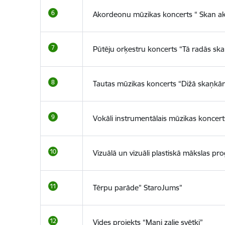
Akordeonu mūzikas koncerts “ Skan a
Pūtēju orķestru koncerts “Tā radās sk
Tautas mūzikas koncerts “Dižā skaņkār
Vokāli instrumentālais mūzikas koncer
Vizuālā un vizuāli plastiskā mākslas p
Tērpu parāde” StaroJums”
Vides projekts “Mani zaļie svētki”