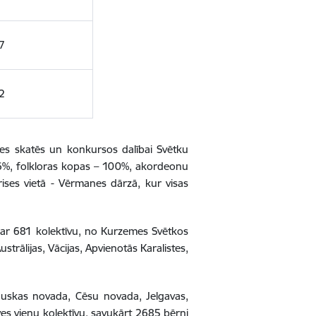
7
2
ves skatēs un konkursos dalībai Svētku
86%, folkloras kopas – 100%, akordeonu
orises vietā - Vērmanes dārzā, kur visas
e ar 681 kolektīvu, no Kurzemes Svētkos
trālijas, Vācijas, Apvienotās Karalistes,
auskas novada, Cēsu novada, Jelgavas,
s vienu kolektīvu, savukārt 2685 bērni