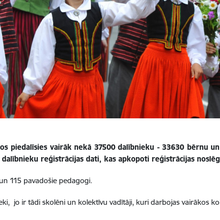
kos piedalīsies vairāk nekā 37500 dalībnieku - 33630 bērnu un
dalībnieku reģistrācijas dati, kas apkopoti reģistrācijas noslē
i un 115 pavadošie pedagogi.
i, jo ir tādi skolēni un kolektīvu vadītāji, kuri darbojas vairākos ko