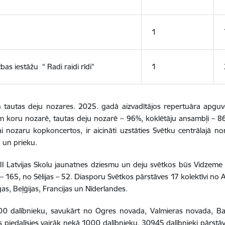
1
as iestāžu “ Radi raidi rīdi”
1
un tautas deju nozares. 2025. gadā aizvadītājos repertuāra apgu
em koru nozarē, tautas deju nozarē – 96%, koklētāju ansambļi – 
ībai nozaru kopkoncertos, ir aicināti uzstāties Svētku centrālajā n
 un prieku.
XIII Latvijas Skolu jaunatnes dziesmu un deju svētkos būs Vidzem
165, no Sēlijas – 52. Diasporu Svētkos pārstāves 17 kolektīvi no Aus
gas, Beļģijas, Francijas un Nīderlandes.
000 dalībnieku, savukārt no Ogres novada, Valmieras novada, B
edalīsies vairāk nekā 1000 dalībnieku. 30945 dalībnieki pārstāve