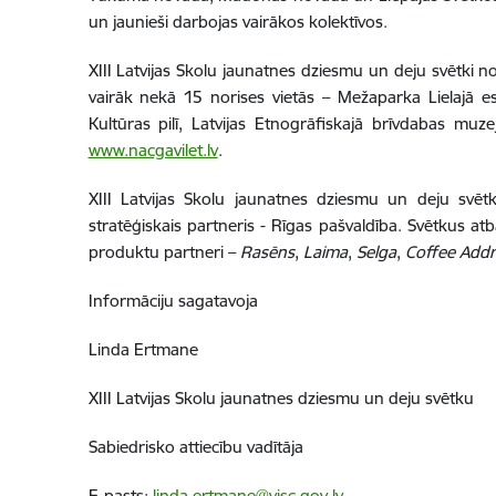
un jaunieši darbojas vairākos kolektīvos.
XIII Latvijas Skolu jaunatnes dziesmu un deju svētki no
vairāk nekā 15 norises vietās – Mežaparka Lielajā es
Kultūras pilī, Latvijas Etnogrāfiskajā brīvdabas mu
www.nacgavilet.lv
.
XIII Latvijas Skolu jaunatnes dziesmu un deju svētkus
stratēģiskais partneris - Rīgas pašvaldība. Svētkus atb
produktu partneri –
Rasēns
,
Laima
,
Selga
,
Coffee
Addr
Informāciju sagatavoja
Linda Ertmane
XIII Latvijas Skolu jaunatnes dziesmu un deju svētku
Sabiedrisko attiecību vadītāja
E-pasts:
linda.ertmane@visc.gov.lv