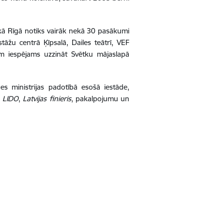
laikā Rīgā notiks vairāk nekā 30 pasākumi
āžu centrā Ķīpsalā, Dailes teātrī, VEF
tēm iespējams uzzināt Svētku mājaslapā
nes ministrijas padotībā esošā iestāde,
,
LIDO
,
Latvijas
finieris
, pakalpojumu un