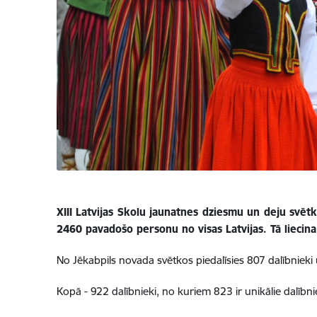
XIII Latvijas Skolu jaunatnes dziesmu un deju svēt
2460 pavadošo personu no visas Latvijas. Tā liecina 
No Jēkabpils novada svētkos piedalīsies 807 dalībniek
Kopā - 922 dalībnieki, no kuriem 823 ir unikālie dalībniek