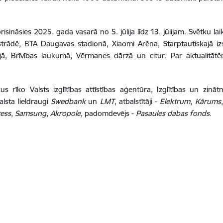
risināsies 2025. gada vasarā no 5. jūlija līdz 13. jūlijam. Svētku 
trādē, BTA Daugavas stadionā, Xiaomi Arēna, Starptautiskajā izst
zejā, Brīvības laukumā, Vērmanes dārzā un citur. Par aktualitā
 rīko Valsts izglītības attīstības aģentūra, Izglītības un zināt
alsta lieldraugi
Swedbank
un
LMT
, atbalstītāji -
Elektrum
,
Kārums
ess
,
Samsung
,
Akropole
, padomdevējs -
Pasaules dabas fonds
.