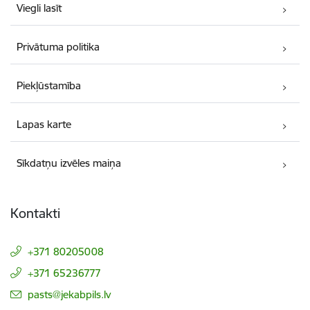
Viegli lasīt
Privātuma politika
Piekļūstamība
Lapas karte
Sīkdatņu izvēles maiņa
Kontakti
+371 80205008
+371 65236777
E-pasts:
pasts@jekabpils.lv