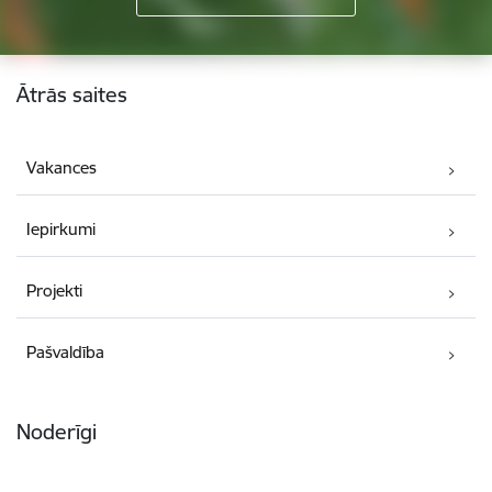
Kājene
Ātrās saites
Vakances
Iepirkumi
Projekti
Pašvaldība
Noderīgi