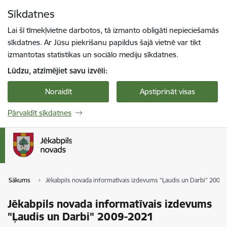
Pāriet uz lapas saturu
Sīkdatnes
Spied
lai meklētu
Enter
Lai šī tīmekļvietne darbotos, tā izmanto obligāti nepieciešamās
sīkdatnes. Ar Jūsu piekrišanu papildus šajā vietnē var tikt
izmantotas statistikas un sociālo mediju sīkdatnes.
Lūdzu, atzīmējiet savu izvēli:
Noraidīt
Apstiprināt visas
Pārvaldīt sīkdatnes
Sākums
Jēkabpils novada informatīvais izdevums "Ļaudis un Darbi" 2009
Jēkabpils novada informatīvais izdevums
"Ļaudis un Darbi" 2009-2021