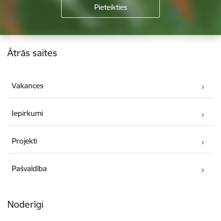
Kājene
Ātrās saites
Vakances
Iepirkumi
Projekti
Pašvaldība
Noderīgi