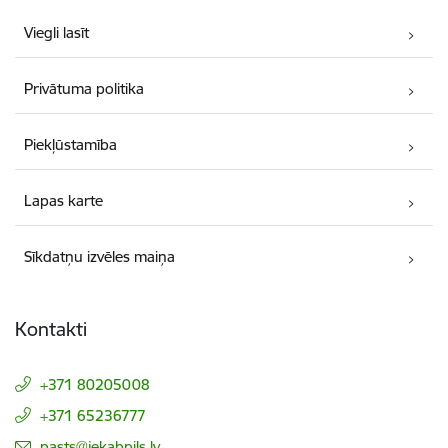
Viegli lasīt
Privātuma politika
Piekļūstamība
Lapas karte
Sīkdatņu izvēles maiņa
Kontakti
+371 80205008
+371 65236777
E-pasts:
pasts@jekabpils.lv