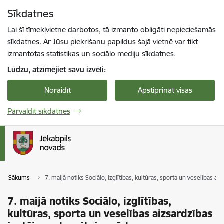
Pāriet uz lapas saturu
Sīkdatnes
Spied
lai meklētu
Enter
Lai šī tīmekļvietne darbotos, tā izmanto obligāti nepieciešamās
sīkdatnes. Ar Jūsu piekrišanu papildus šajā vietnē var tikt
izmantotas statistikas un sociālo mediju sīkdatnes.
Lūdzu, atzīmējiet savu izvēli:
Noraidīt
Apstiprināt visas
Pārvaldīt sīkdatnes
Sākums
7. maijā notiks Sociālo, izglītības, kultūras, sporta un veselības 
7. maijā notiks Sociālo, izglītības,
kultūras, sporta un veselības aizsardzības