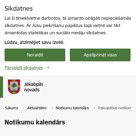
Pāriet uz lapas saturu
Sīkdatnes
Spied
lai meklētu
Enter
Lai šī tīmekļvietne darbotos, tā izmanto obligāti nepieciešamās
sīkdatnes. Ar Jūsu piekrišanu papildus šajā vietnē var tikt
izmantotas statistikas un sociālo mediju sīkdatnes.
Lūdzu, atzīmējiet savu izvēli:
Noraidīt
Apstiprināt visas
Pārvaldīt sīkdatnes
Sākums
Aktualitātes
Notikumu kalendārs
Pašvaldības notikumi
Notikumu kalendārs