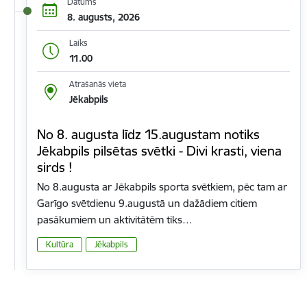
Datums
8. augusts, 2026
Laiks
11.00
Atrašanās vieta
Jēkabpils
No 8. augusta līdz 15.augustam notiks
Jēkabpils pilsētas svētki - Divi krasti, viena
sirds !
No 8.augusta ar Jēkabpils sporta svētkiem, pēc tam ar
Garīgo svētdienu 9.augustā un dažādiem citiem
pasākumiem un aktivitātēm tiks…
Kultūra
Jēkabpils