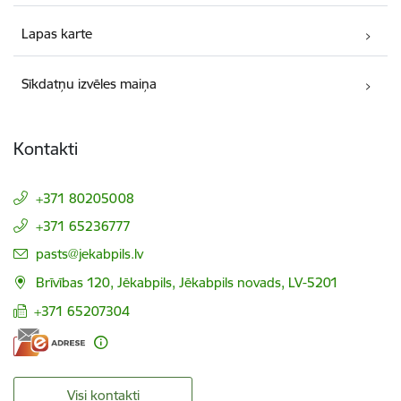
Lapas karte
Sīkdatņu izvēles maiņa
Kontakti
+371 80205008
+371 65236777
E-pasts:
pasts@jekabpils.lv
Brīvības 120, Jēkabpils, Jēkabpils novads, LV-5201
+371 65207304
Visi kontakti