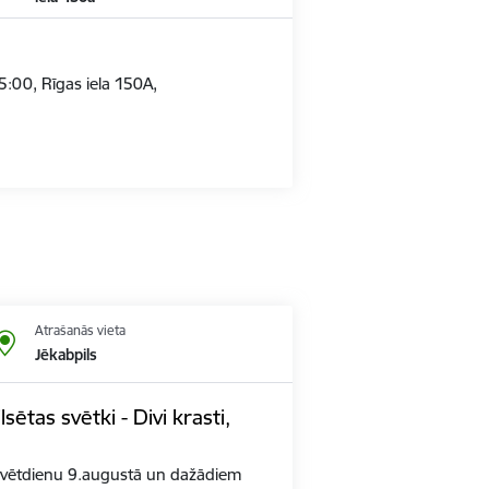
0, Rīgas iela 150A,
Atrašanās vieta
Jēkabpils
ētas svētki - Divi krasti,
 svētdienu 9.augustā un dažādiem