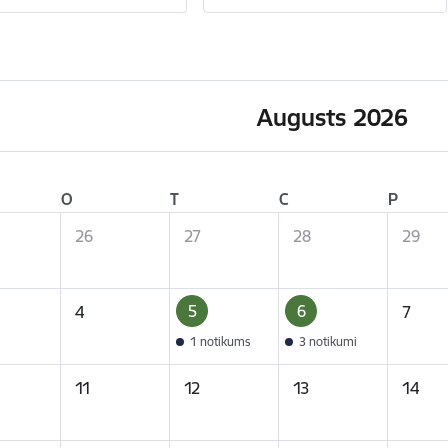
Augusts 2026
O
T
C
P
26
27
28
29
5
6
4
7
1 notikums
3 notikumi
11
12
13
14