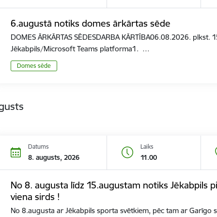
6.augustā notiks domes ārkārtas sēde
DOMES ĀRKĀRTAS SĒDESDARBA KĀRTĪBA06.08.2026. plkst. 15:0
Jēkabpils/Microsoft Teams platforma1. …
Domes sēde
gusts
Datums
Laiks
8. augusts, 2026
11.00
No 8. augusta līdz 15.augustam notiks Jēkabpils pils
viena sirds !
No 8.augusta ar Jēkabpils sporta svētkiem, pēc tam ar Garīgo