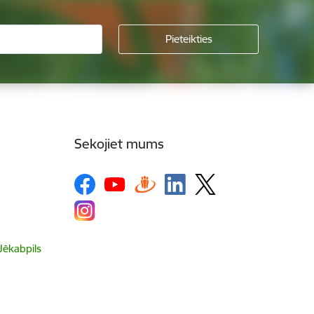
Sekojiet mums
 Jēkabpils