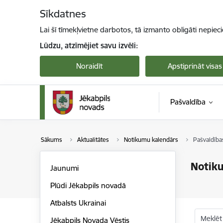
Pāriet uz lapas saturu
Sīkdatnes
Lai šī tīmekļvietne darbotos, tā izmanto obligāti nepiec
Lūdzu, atzīmējiet savu izvēli:
Noraidīt
Apstiprināt visas
Pašvaldība
Sākums
Aktualitātes
Notikumu kalendārs
Pašvaldība
Notik
Jaunumi
Plūdi Jēkabpils novadā
Atbalsts Ukrainai
Meklēt
Jēkabpils Novada Vēstis