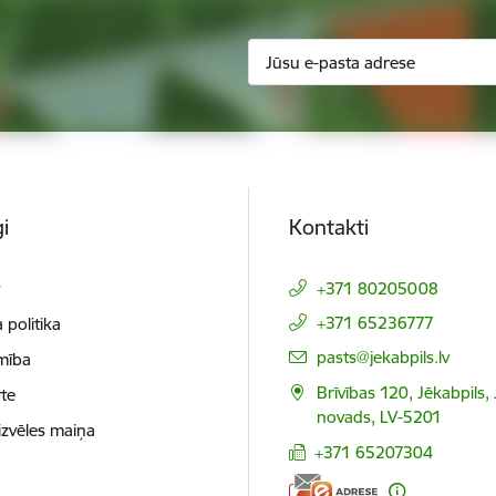
i
Kontakti
t
+371 80205008
+371 65236777
 politika
E-pasts:
pasts@jekabpils.lv
mība
Brīvības 120, Jēkabpils,
te
novads, LV-5201
izvēles maiņa
+371 65207304