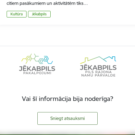
citiem pasākumiem un aktivitātēm tiks…
Kultūra
Jēkabpils
Vai šī informācija bija noderīga?
Sniegt atsauksmi