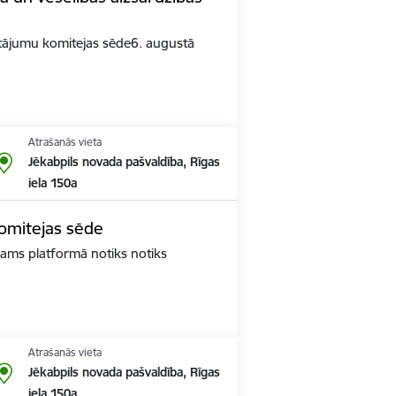
jautājumu komitejas sēde6. augustā
Atrašanās vieta
Jēkabpils novada pašvaldība, Rīgas
iela 150a
komitejas sēde
Teams platformā notiks notiks
Atrašanās vieta
Jēkabpils novada pašvaldība, Rīgas
iela 150a