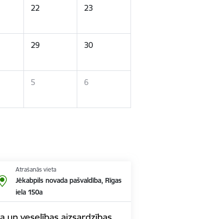
22
23
29
30
5
6
Atrašanās vieta
Jēkabpils novada pašvaldība, Rīgas
iela 150a
ta un veselības aizsardzības