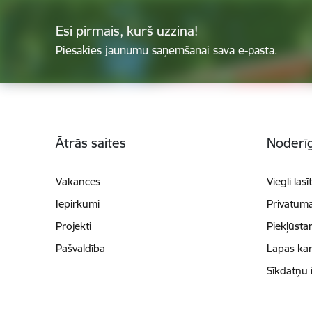
Esi pirmais, kurš uzzina!
Piesakies jaunumu saņemšanai savā e-pastā.
Kājene
Ātrās saites
Noderīg
Vakances
Viegli lasī
Iepirkumi
Privātuma
Projekti
Piekļūsta
Pašvaldība
Lapas kar
Sīkdatņu 