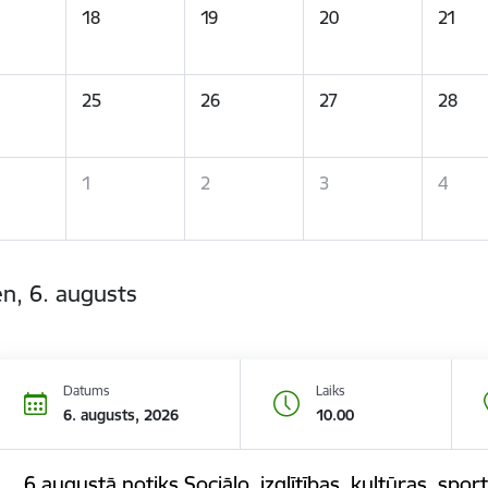
18
19
20
21
25
26
27
28
1
2
3
4
n, 6. augusts
Datums
Laiks
6. augusts, 2026
10.00
6.augustā notiks Sociālo, izglītības, kultūras, spor