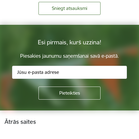
Sniegt atsauksmi
Esi pirmais, kurš uzzina!
Piesakies jaunumu saņemšanai savā e-pastā.
Kājene
Ātrās saites