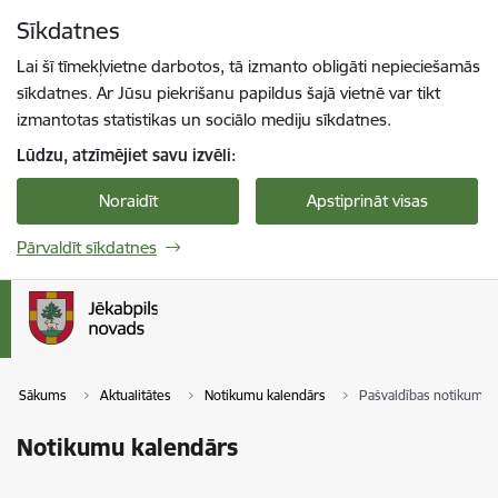
Pāriet uz lapas saturu
Sīkdatnes
Spied
lai meklētu
Enter
Lai šī tīmekļvietne darbotos, tā izmanto obligāti nepieciešamās
sīkdatnes. Ar Jūsu piekrišanu papildus šajā vietnē var tikt
izmantotas statistikas un sociālo mediju sīkdatnes.
Lūdzu, atzīmējiet savu izvēli:
Noraidīt
Apstiprināt visas
Pārvaldīt sīkdatnes
Sākums
Aktualitātes
Notikumu kalendārs
Pašvaldības notikumi
Notikumu kalendārs