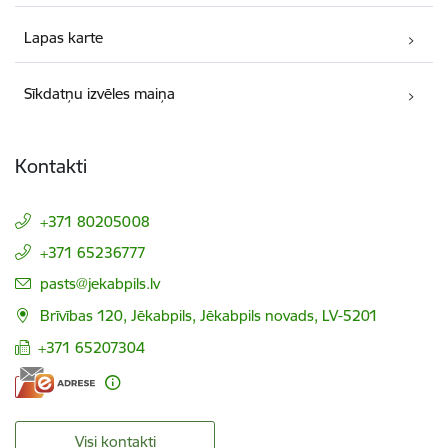
Lapas karte
Sīkdatņu izvēles maiņa
Kontakti
+371 80205008
+371 65236777
E-pasts:
pasts@jekabpils.lv
Brīvības 120, Jēkabpils, Jēkabpils novads, LV-5201
+371 65207304
Visi kontakti