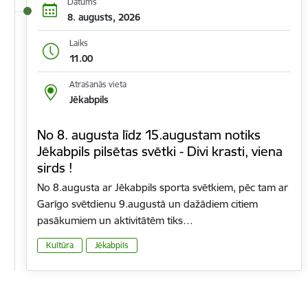
Datums
8. augusts, 2026
Laiks
11.00
Atrašanās vieta
Jēkabpils
No 8. augusta līdz 15.augustam notiks
Jēkabpils pilsētas svētki - Divi krasti, viena
sirds !
No 8.augusta ar Jēkabpils sporta svētkiem, pēc tam ar
Garīgo svētdienu 9.augustā un dažādiem citiem
pasākumiem un aktivitātēm tiks…
Kultūra
Jēkabpils