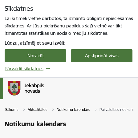
Pāriet uz lapas saturu
Sīkdatnes
Spied
lai meklētu
Enter
Lai šī tīmekļvietne darbotos, tā izmanto obligāti nepieciešamās
sīkdatnes. Ar Jūsu piekrišanu papildus šajā vietnē var tikt
izmantotas statistikas un sociālo mediju sīkdatnes.
Lūdzu, atzīmējiet savu izvēli:
Noraidīt
Apstiprināt visas
Pārvaldīt sīkdatnes
Sākums
Aktualitātes
Notikumu kalendārs
Pašvaldības notikumi
Notikumu kalendārs