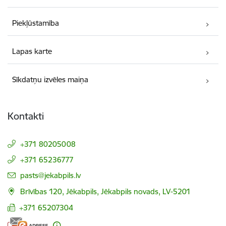
Piekļūstamība
Lapas karte
Sīkdatņu izvēles maiņa
Kontakti
+371 80205008
+371 65236777
E-pasts:
pasts@jekabpils.lv
Brīvības 120, Jēkabpils, Jēkabpils novads, LV-5201
+371 65207304