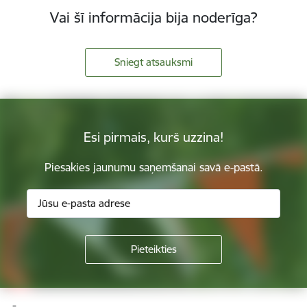
Vai šī informācija bija noderīga?
Sniegt atsauksmi
Esi pirmais, kurš uzzina!
Piesakies jaunumu saņemšanai savā e-pastā.
Kājene