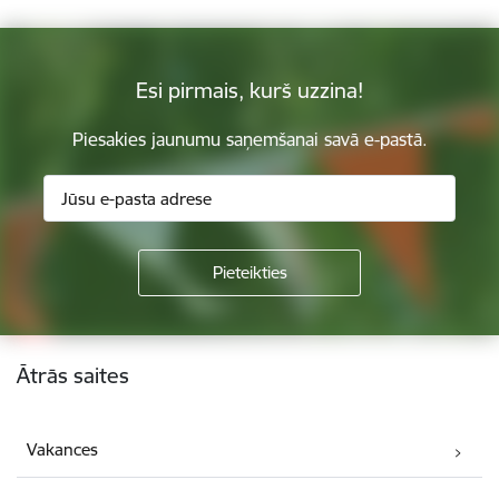
Esi pirmais, kurš uzzina!
Piesakies jaunumu saņemšanai savā e-pastā.
Kājene
Ātrās saites
Vakances