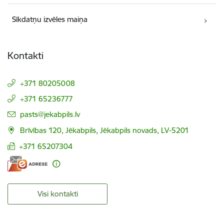
Sīkdatņu izvēles maiņa
Kontakti
+371 80205008
+371 65236777
E-pasts:
pasts@jekabpils.lv
Brīvības 120, Jēkabpils, Jēkabpils novads, LV-5201
+371 65207304
Visi kontakti