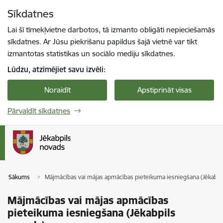
Pāriet uz lapas saturu
Sīkdatnes
Spied
lai meklētu
Enter
Lai šī tīmekļvietne darbotos, tā izmanto obligāti nepieciešamās
sīkdatnes. Ar Jūsu piekrišanu papildus šajā vietnē var tikt
izmantotas statistikas un sociālo mediju sīkdatnes.
Lūdzu, atzīmējiet savu izvēli:
Noraidīt
Apstiprināt visas
Pārvaldīt sīkdatnes
Sākums
Mājmācības vai mājas apmācības pieteikuma iesniegšana (Jēkabpi
Mājmācības vai mājas apmācības
pieteikuma iesniegšana (Jēkabpils