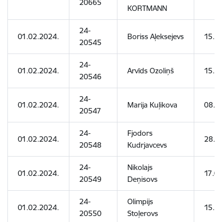
20665
KORTMANN
24-
01.02.2024.
Boriss Aļeksejevs
15.0
20545
24-
01.02.2024.
Arvīds Ozoliņš
15.0
20546
24-
01.02.2024.
Marija Kuļikova
08.0
20547
24-
Fjodors
01.02.2024.
28.0
20548
Kudrjavcevs
24-
Nikolajs
01.02.2024.
17.0
20549
Deņisovs
24-
Olimpijs
01.02.2024.
15.1
20550
Stoļerovs