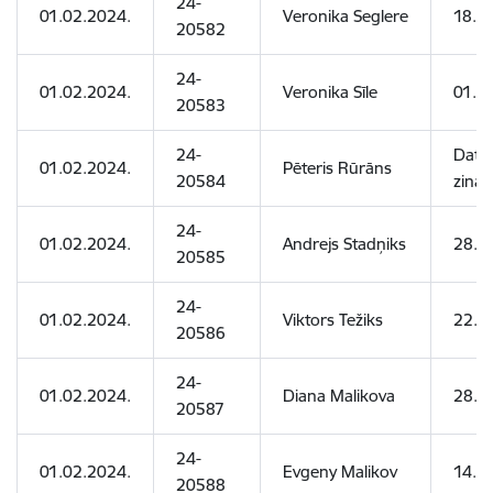
24-
01.02.2024.
Veronika Seglere
18.11
20582
24-
01.02.2024.
Veronika Sīle
01.0
20583
24-
Dati 
01.02.2024.
Pēteris Rūrāns
20584
zinām
24-
01.02.2024.
Andrejs Stadņiks
28.0
20585
24-
01.02.2024.
Viktors Težiks
22.0
20586
24-
01.02.2024.
Diana Malikova
28.1
20587
24-
01.02.2024.
Evgeny Malikov
14.1
20588