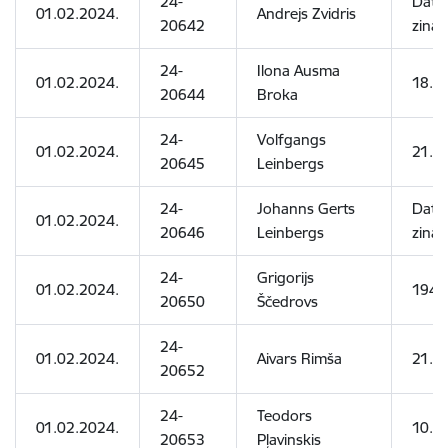
24-
Dati 
01.02.2024.
Andrejs Zvidris
20642
zinām
24-
Ilona Ausma
01.02.2024.
18.0
20644
Broka
24-
Volfgangs
01.02.2024.
21.0
20645
Leinbergs
24-
Johanns Gerts
Dati 
01.02.2024.
20646
Leinbergs
zinām
24-
Grigorijs
01.02.2024.
1945
20650
Ščedrovs
24-
01.02.2024.
Aivars Rimša
21.0
20652
24-
Teodors
01.02.2024.
10.0
20653
Pļavinskis