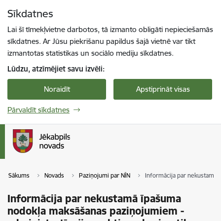
Pāriet uz lapas saturu
Sīkdatnes
Spied
lai meklētu
Enter
Lai šī tīmekļvietne darbotos, tā izmanto obligāti nepieciešamās
sīkdatnes. Ar Jūsu piekrišanu papildus šajā vietnē var tikt
izmantotas statistikas un sociālo mediju sīkdatnes.
Lūdzu, atzīmējiet savu izvēli:
Noraidīt
Apstiprināt visas
Pārvaldīt sīkdatnes
Sākums
Novads
Paziņojumi par NĪN
Informācija par nekustamā ī
Informācija par nekustamā īpašuma
nodokļa maksāšanas paziņojumiem -