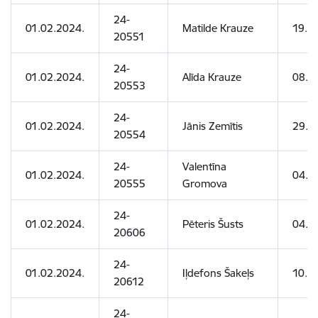
24-
01.02.2024.
Matilde Krauze
19.11
20551
24-
01.02.2024.
Alīda Krauze
08.0
20553
24-
01.02.2024.
Jānis Zemītis
29.0
20554
24-
Valentīna
01.02.2024.
04.0
20555
Gromova
24-
01.02.2024.
Pēteris Šusts
04.0
20606
24-
01.02.2024.
Iļdefons Šakeļs
10.0
20612
24-