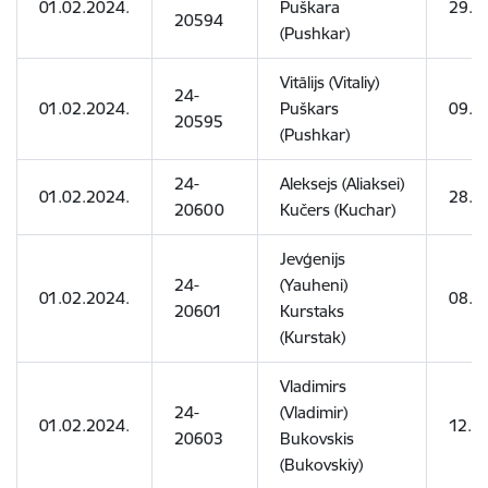
01.02.2024.
Puškara
29.0
20594
(Pushkar)
Vitālijs (Vitaliy)
24-
01.02.2024.
Puškars
09.0
20595
(Pushkar)
24-
Aleksejs (Aliaksei)
01.02.2024.
28.0
20600
Kučers (Kuchar)
Jevģenijs
24-
(Yauheni)
01.02.2024.
08.0
20601
Kurstaks
(Kurstak)
Vladimirs
24-
(Vladimir)
01.02.2024.
12.0
20603
Bukovskis
(Bukovskiy)