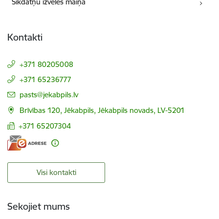
Sīkdatņu izvēles maiņa
Kontakti
+371 80205008
+371 65236777
E-pasts:
pasts@jekabpils.lv
Brīvības 120, Jēkabpils, Jēkabpils novads, LV-5201
+371 65207304
Visi kontakti
Sekojiet mums