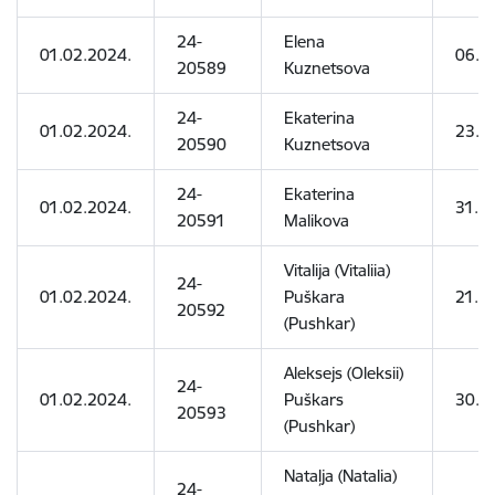
24-
Elena
01.02.2024.
06.0
20589
Kuznetsova
24-
Ekaterina
01.02.2024.
23.1
20590
Kuznetsova
24-
Ekaterina
01.02.2024.
31.0
20591
Malikova
Vitalija (Vitaliia)
24-
01.02.2024.
Puškara
21.0
20592
(Pushkar)
Aleksejs (Oleksii)
24-
01.02.2024.
Puškars
30.0
20593
(Pushkar)
Nataļja (Natalia)
24-