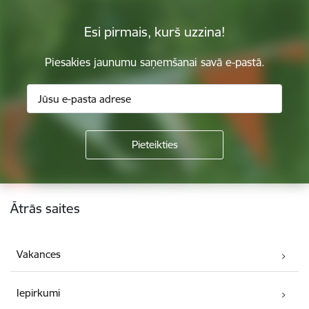
Esi pirmais, kurš uzzina!
Piesakies jaunumu saņemšanai savā e-pastā.
Kājene
Ātrās saites
Vakances
Iepirkumi