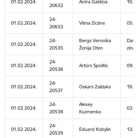
01.02.2024.
Antra Galdiņa
10.0
20632
24-
01.02.2024.
Vilma Zicāne
05.0
20633
24-
Bergs Veronika
Dati 
01.02.2024.
20535
Ženija Oten
zinām
24-
01.02.2024.
Artūrs Spolītis
09.0
20536
24-
01.02.2024.
Oskars Zaldaks
19.11
20537
24-
Alexey
01.02.2024.
02.11
20538
Kuzmenko
24-
01.02.2024.
Eduard Kobylin
13.10
20539