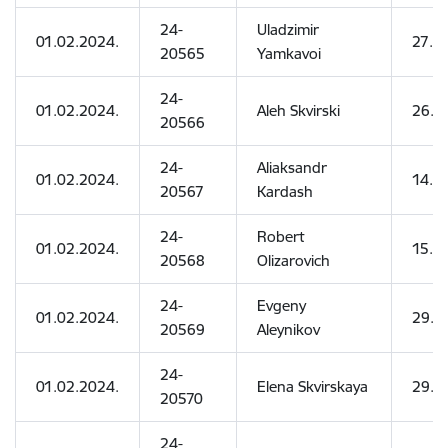
24-
Uladzimir
01.02.2024.
27.0
20565
Yamkavoi
24-
01.02.2024.
Aleh Skvirski
26.0
20566
24-
Aliaksandr
01.02.2024.
14.1
20567
Kardash
24-
Robert
01.02.2024.
15.0
20568
Olizarovich
24-
Evgeny
01.02.2024.
29.0
20569
Aleynikov
24-
01.02.2024.
Elena Skvirskaya
29.0
20570
24-