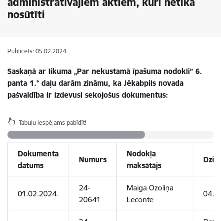
administratīvajiem aktiem, kuri netika
nosūtīti
Publicēts: 05.02.2024.
Saskaņā ar likuma „Par nekustamā īpašuma nodokli” 6.
panta 1.⁶ daļu darām zināmu, ka Jēkabpils novada
pašvaldība ir izdevusi sekojošus dokumentus:
Tabulu iespējams pabīdīt!
Dokumenta
Nodokļa
Numurs
Dzim
datums
maksātājs
24-
Maiga Ozoliņa
01.02.2024.
04.0
20641
Leconte