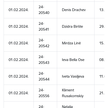
24-
01.02.2024.
Denis Drachev
13.0
20540
24-
01.02.2024.
Dzidra Biršte
29.0
20541
24-
01.02.2024.
Mirdza Linē
15.11
20542
24-
01.02.2024.
Ieva Bella Ose
08.0
20543
24-
01.02.2024.
Iveta Vasiļjeva
11.0
20544
24-
Kliment
01.02.2024.
21.07
20556
Rusakomskiy
24-
Natalia