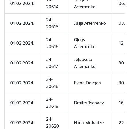
01.02.2024.
06.0
20614
Artemenko
24-
01.02.2024.
Jūlija Artemenko
03.0
20615
24-
Oļegs
01.02.2024.
12.12
20616
Artemenko
24-
Jeļizaveta
01.02.2024.
30.0
20617
Artemenko
24-
01.02.2024.
Elena Dovgan
30.0
20618
24-
01.02.2024.
Dmitry Tsapaev
16.0
20619
24-
01.02.2024.
Nana Melkadze
22.0
20620