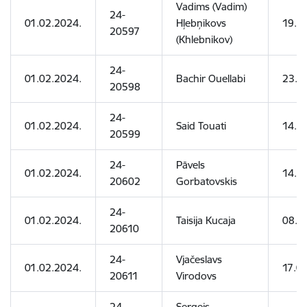
Vadims (Vadim)
24-
01.02.2024.
Hļebņikovs
19.1
20597
(Khlebnikov)
24-
01.02.2024.
Bachir Ouellabi
23.0
20598
24-
01.02.2024.
Said Touati
14.0
20599
24-
Pāvels
01.02.2024.
14.1
20602
Gorbatovskis
24-
01.02.2024.
Taisija Kucaja
08.1
20610
24-
Vjačeslavs
01.02.2024.
17.0
20611
Virodovs
24-
Sergejs