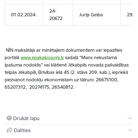
24-
01.02.2024.
Jurijs Geiba
29.0
20672
NĪN maksātājs ar minētajiem dokumentiem var iepazīties
portālā
www.epakalpojumi.lv
sadaļā "Mans nekustamā
īpašuma nodoklis" vai klātienē Jēkabpils novada pašvaldības
telpās Jēkabpilī, Brīvības ielā 45 (2. stāvs 209. kab.), iepriekš
piezvanot nodokļu ekonomistam uz tālruni: 26675100,
65207312,
20274175, 26540812.
Drukāt lapu
Dalīties