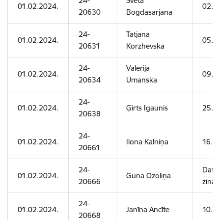
24-
Sveta
01.02.2024.
02.0
20630
Bogdasarjana
24-
Tatjana
01.02.2024.
05.1
20631
Korzhevska
24-
Valērija
01.02.2024.
09.0
20634
Umanska
24-
01.02.2024.
Ģirts Igaunis
25.0
20638
24-
01.02.2024.
Ilona Kalniņa
16.0
20661
24-
Dati 
01.02.2024.
Guna Ozoliņa
20666
zinā
24-
01.02.2024.
Janīna Ancīte
10.0
20668