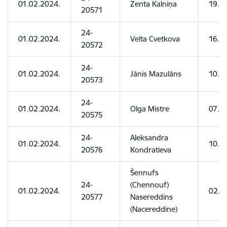
01.02.2024.
Zenta Kalniņa
19.0
20571
24-
01.02.2024.
Velta Cvetkova
16.1
20572
24-
01.02.2024.
Jānis Mazulāns
10.0
20573
24-
01.02.2024.
Olga Mistre
07.08
20575
24-
Aleksandra
01.02.2024.
10.0
20576
Kondratieva
Šennufs
24-
(Chennouf)
01.02.2024.
02.0
20577
Nasereddins
(Nacereddine)