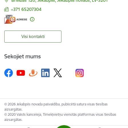
Brīvības 120, Jēkabpils, Jēkabpils novads, LV-5201
+371 65207304
Visi kontakti
Sekojiet mums
© 2026 Jekabpils novada pašvaldība, publicētā satura visas tiesības
aizsargātas.
© 2020 Valsts kanceleja, Tīmekļvietņu vienotās platformas visas tiesības
aizsargātas.