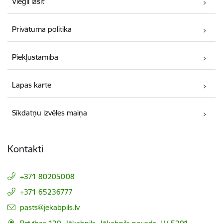
Viegli lasīt
Privātuma politika
Piekļūstamība
Lapas karte
Sīkdatņu izvēles maiņa
Kontakti
+371 80205008
+371 65236777
E-pasts:
pasts@jekabpils.lv