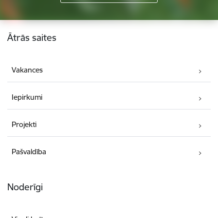
Kājene
Ātrās saites
Vakances
Iepirkumi
Projekti
Pašvaldība
Noderīgi