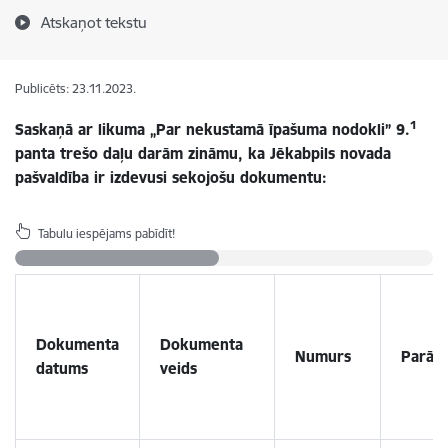
Atskaņot tekstu
Publicēts: 23.11.2023.
1
Saskaņā ar likuma „Par nekustamā īpašuma nodokli” 9.
panta trešo daļu darām zināmu, ka Jēkabpils novada
pašvaldība ir izdevusi sekojošu dokumentu:
Tabulu iespējams pabīdīt!
Dokumenta
Dokumenta
Numurs
Parād
datums
veids