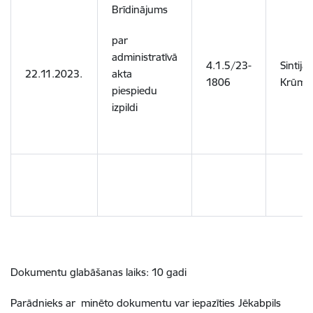
Brīdinājums
par
administratīvā
4.1.5/23-
Sintija
22.11.2023.
akta
1806
Krūmi
piespiedu
izpildi
Dokumentu glabāšanas laiks: 10 gadi
Parādnieks ar
minēto dokumentu var iepazīties
Jēkabpils