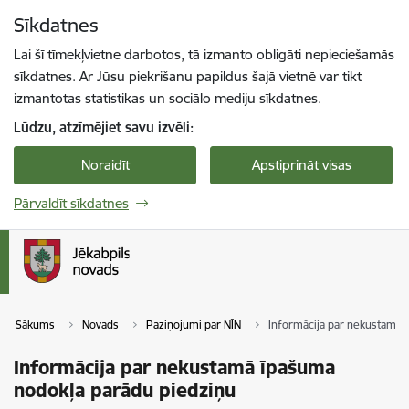
Pāriet uz lapas saturu
Sīkdatnes
Spied
lai meklētu
Enter
Lai šī tīmekļvietne darbotos, tā izmanto obligāti nepieciešamās
sīkdatnes. Ar Jūsu piekrišanu papildus šajā vietnē var tikt
izmantotas statistikas un sociālo mediju sīkdatnes.
Lūdzu, atzīmējiet savu izvēli:
Noraidīt
Apstiprināt visas
Pārvaldīt sīkdatnes
Sākums
Novads
Paziņojumi par NĪN
Informācija par nekustamā 
Informācija par nekustamā īpašuma
nodokļa parādu piedziņu