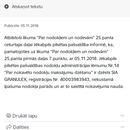
Atskaņot tekstu
Publicēts: 05.11.2018.
Atbilstoši likuma “Par nodokļiem un nodevām” 25.panta
ceturtajai daļai Jēkabpils pilsētas pašvaldība informē, ka,
pamatojoties uz likuma “Par nodokļiem un nodevām”
25.panta pirmās daļas 7.punktu, ar 05.11.2018. Jēkabpils
pilsētas pašvaldības nodokļu administrācijas lēmumu Nr.14
“Par nokavēto nodokļu maksājumu dzēšanu” ir dzēsts SIA
GRANULEX, reģistrācijas Nr. 40003983943, nekustamā
īpašuma nodokļa parāds un ar to saistītā nokavējuma nauda.
Drukāt lapu
Dalīties