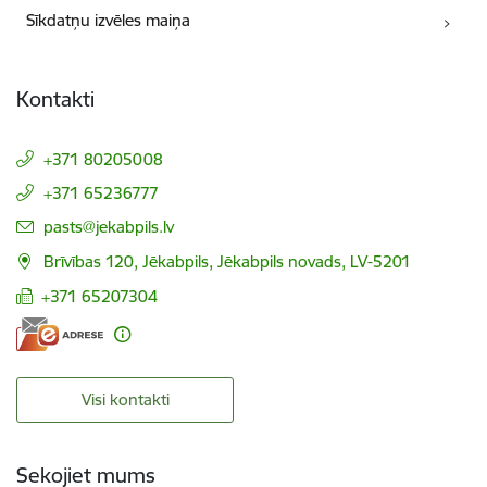
Sīkdatņu izvēles maiņa
Kontakti
+371 80205008
+371 65236777
E-pasts:
pasts@jekabpils.lv
Brīvības 120, Jēkabpils, Jēkabpils novads, LV-5201
+371 65207304
Visi kontakti
Sekojiet mums