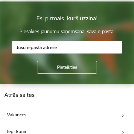
Esi pirmais, kurš uzzina!
Piesakies jaunumu saņemšanai savā e-pastā.
Kājene
Ātrās saites
Vakances
Iepirkumi