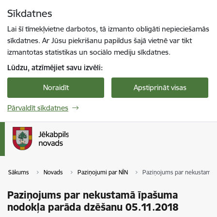
Pāriet uz lapas saturu
Sīkdatnes
Spied
lai meklētu
Enter
Lai šī tīmekļvietne darbotos, tā izmanto obligāti nepieciešamās
sīkdatnes. Ar Jūsu piekrišanu papildus šajā vietnē var tikt
izmantotas statistikas un sociālo mediju sīkdatnes.
Lūdzu, atzīmējiet savu izvēli:
Noraidīt
Apstiprināt visas
Pārvaldīt sīkdatnes
Sākums
Novads
Paziņojumi par NĪN
Paziņojums par nekustamā 
Paziņojums par nekustamā īpašuma
nodokļa parāda dzēšanu 05.11.2018