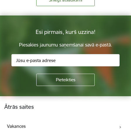
Esi pirmais, kurš uzzina!
Piesakies jaunumu saņemšanai savā e-pastā.
Kājene
Ātrās saites
Vakances