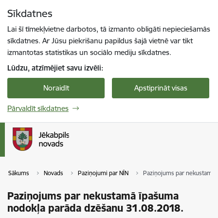
Pāriet uz lapas saturu
Sīkdatnes
Spied
lai meklētu
Enter
Lai šī tīmekļvietne darbotos, tā izmanto obligāti nepieciešamās
sīkdatnes. Ar Jūsu piekrišanu papildus šajā vietnē var tikt
izmantotas statistikas un sociālo mediju sīkdatnes.
Lūdzu, atzīmējiet savu izvēli:
Noraidīt
Apstiprināt visas
Pārvaldīt sīkdatnes
Sākums
Novads
Paziņojumi par NĪN
Paziņojums par nekustamā 
Paziņojums par nekustamā īpašuma
nodokļa parāda dzēšanu 31.08.2018.