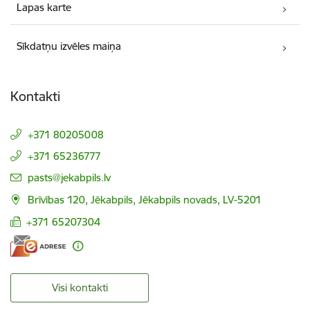
Lapas karte
Sīkdatņu izvēles maiņa
Kontakti
+371 80205008
+371 65236777
E-pasts:
pasts@jekabpils.lv
Brīvības 120, Jēkabpils, Jēkabpils novads, LV-5201
+371 65207304
Visi kontakti