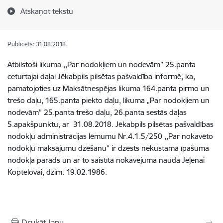
Atskaņot tekstu
Publicēts: 31.08.2018.
Atbilstoši likuma ,,Par nodokļiem un nodevām” 25.panta
ceturtajai daļai Jēkabpils pilsētas pašvaldība informē, ka,
pamatojoties uz Maksātnespējas likuma 164.panta pirmo un
trešo daļu, 165.panta piekto daļu, likuma „Par nodokļiem un
nodevām” 25.panta trešo daļu, 26.panta sestās daļas
5.apakšpunktu, ar 31.08.2018. Jēkabpils pilsētas pašvaldības
nodokļu administrācijas lēmumu Nr.4.1.5/250 ,,Par nokavēto
nodokļu maksājumu dzēšanu” ir dzēsts nekustamā īpašuma
nodokļa parāds un ar to saistītā nokavējuma nauda Jeļenai
Koptelovai, dzim. 19.02.1986.
Drukāt lapu