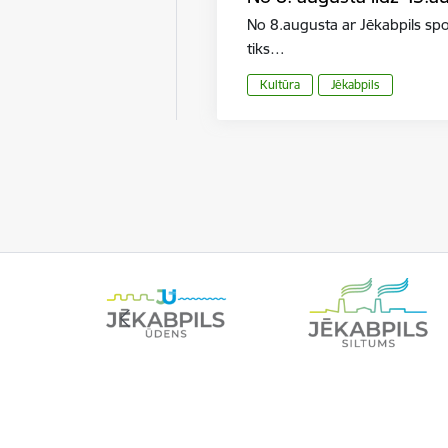
No 8.augusta ar Jēkabpils sp
tiks…
Kultūra
Jēkabpils