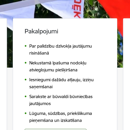
Pakalpojumi
Par palīdzību dzīvokļa jautājumu
risināšanā
Nekustamā īpašuma nodokļu
atvieglojumu piešķiršana
Iesniegumi dažādu atļauju, izziņu
saņemšanai
Sarakste ar būvvaldi būvniecības
jautājumos
Lūguma, sūdzības, priekšlikuma
pieņemšana un izskatīšana