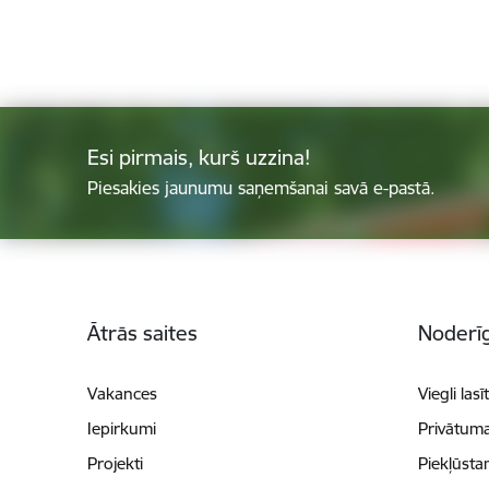
Esi pirmais, kurš uzzina!
Piesakies jaunumu saņemšanai savā e-pastā.
Kājene
Ātrās saites
Noderīg
Vakances
Viegli lasī
Iepirkumi
Privātuma
Projekti
Piekļūsta