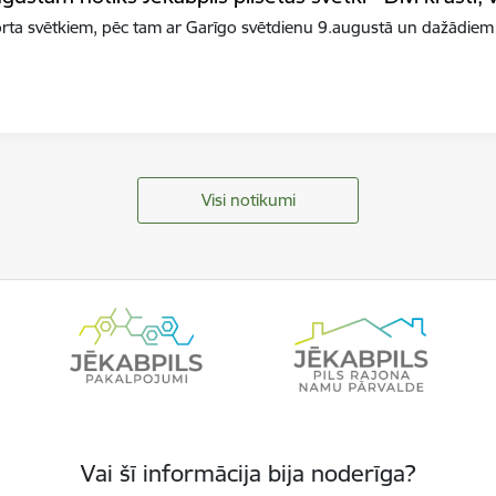
orta svētkiem, pēc tam ar Garīgo svētdienu 9.augustā un dažādiem
Visi notikumi
Vai šī informācija bija noderīga?