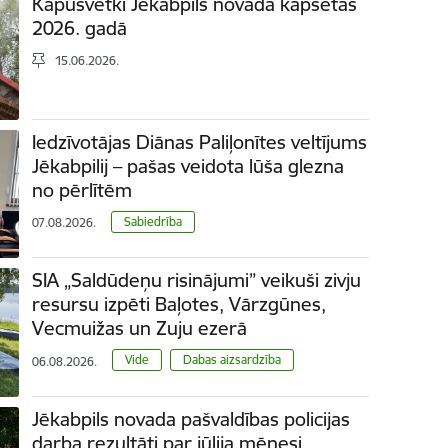
Kapusvētki Jēkabpils novada kapsētās
2026. gadā
15.06.2026.
Iedzīvotājas Diānas Paliļonītes veltījums
Jēkabpilij – pašas veidota lūša glezna
no pērlītēm
Sabiedrība
07.08.2026.
SIA „Saldūdeņu risinājumi” veikuši zivju
resursu izpēti Baļotes, Vārzgūnes,
Vecmuižas un Zuju ezerā
Vide
Dabas aizsardzība
06.08.2026.
Jēkabpils novada pašvaldības policijas
darba rezultāti par jūlija mēnesi