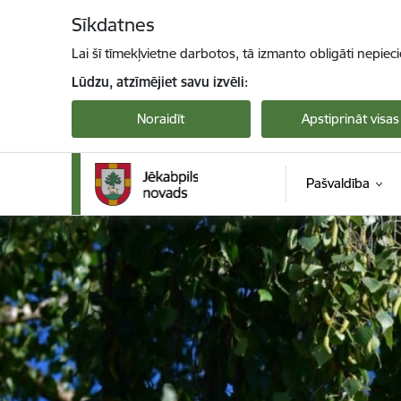
Pāriet uz lapas saturu
Sīkdatnes
Lai šī tīmekļvietne darbotos, tā izmanto obligāti nepiec
Lūdzu, atzīmējiet savu izvēli:
Noraidīt
Apstiprināt visas
Pašvaldība
Jekabpils novada pašvaldība