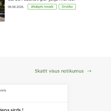
Jēkabpils novads
Drošība
06.08.2026.
Skatīt visus notikumus
vieta
iena sirds !