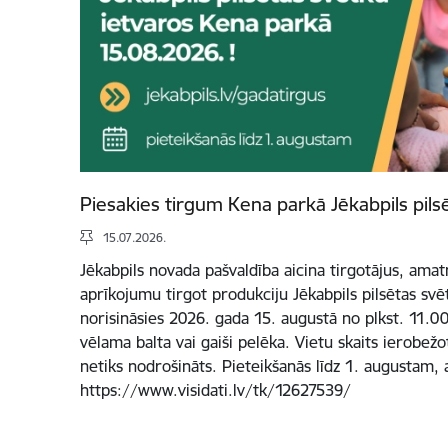
Piesakies tirgum Kena parkā Jēkabpils pils
15.07.2026.
Jēkabpils novada pašvaldība aicina tirgotājus, ama
aprīkojumu tirgot produkciju Jēkabpils pilsētas svē
norisināsies 2026. gada 15. augustā no plkst. 11.00 
vēlama balta vai gaiši pelēka. Vietu skaits ierobež
netiks nodrošināts. Pieteikšanās līdz 1. augustam, 
https://www.visidati.lv/tk/12627539/