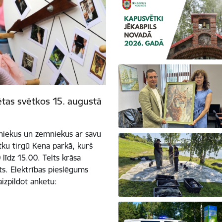
ētas svētkos 15. augustā
tniekus un zemniekus ar savu
tku tirgū Kena parkā, kurš
līdz 15.00. Telts krāsa
ots. Elektrības pieslēgums
aizpildot anketu: