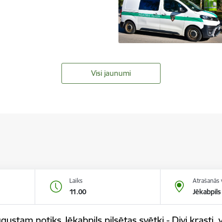
Visi jaunumi
Laiks
Atrašanās 
11.00
Jēkabpils
gustam notiks Jēkabpils pilsētas svētki - Divi krasti, v