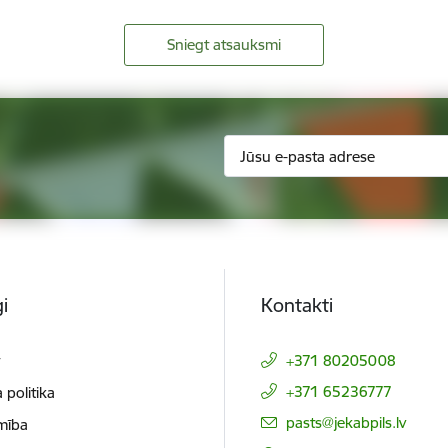
Sniegt atsauksmi
i
Kontakti
t
+371 80205008
+371 65236777
 politika
E-pasts:
pasts@jekabpils.lv
mība