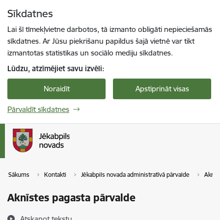
Pāriet uz lapas saturu
Sīkdatnes
Spied
lai meklētu
Enter
Lai šī tīmekļvietne darbotos, tā izmanto obligāti nepieciešamās
sīkdatnes. Ar Jūsu piekrišanu papildus šajā vietnē var tikt
izmantotas statistikas un sociālo mediju sīkdatnes.
Lūdzu, atzīmējiet savu izvēli:
Noraidīt
Apstiprināt visas
Pārvaldīt sīkdatnes
Sākums
Kontakti
Jēkabpils novada administratīvā pārvalde
Aknīs
Aknīstes pagasta pārvalde
Atskaņot tekstu