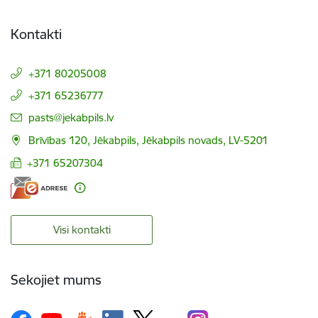
Kontakti
+371 80205008
+371 65236777
E-pasts:
pasts@jekabpils.lv
Brīvības 120, Jēkabpils, Jēkabpils novads, LV-5201
+371 65207304
Visi kontakti
Sekojiet mums