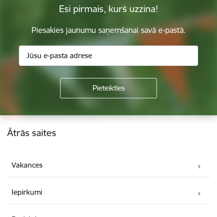
Esi pirmais, kurš uzzina!
Piesakies jaunumu saņemšanai savā e-pastā.
Kājene
Ātrās saites
Vakances
Iepirkumi