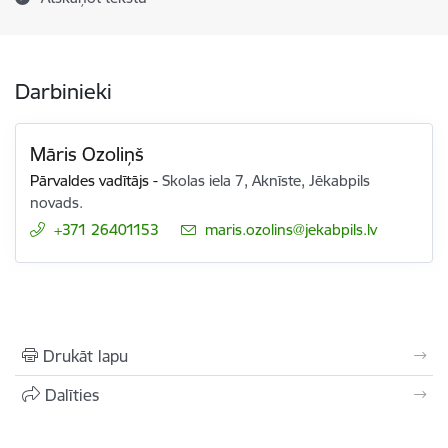
Darbinieki
Māris Ozoliņš
Pārvaldes vadītājs
-
Skolas iela 7, Aknīste, Jēkabpils
novads.
+371 26401153
E-pasts:
maris.ozolins@jekabpils.lv
Drukāt lapu
Dalīties