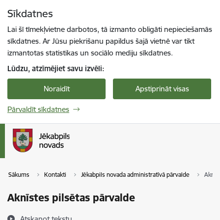
Pāriet uz lapas saturu
Sīkdatnes
Spied
lai meklētu
Enter
Lai šī tīmekļvietne darbotos, tā izmanto obligāti nepieciešamās
sīkdatnes. Ar Jūsu piekrišanu papildus šajā vietnē var tikt
izmantotas statistikas un sociālo mediju sīkdatnes.
Lūdzu, atzīmējiet savu izvēli:
Noraidīt
Apstiprināt visas
Pārvaldīt sīkdatnes
Sākums
Kontakti
Jēkabpils novada administratīvā pārvalde
Aknīs
Aknīstes pilsētas pārvalde
Atskaņot tekstu