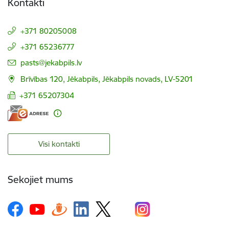
Kontakti
+371 80205008
+371 65236777
E-pasts:
pasts@jekabpils.lv
Brīvības 120, Jēkabpils, Jēkabpils novads, LV-5201
+371 65207304
Visi kontakti
Sekojiet mums