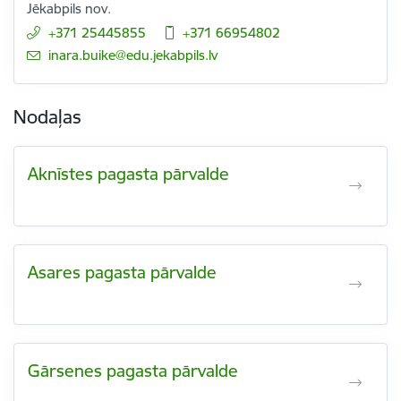
Jēkabpils nov.
+371 25445855
+371 66954802
E-pasts:
inara.buike@edu.jekabpils.lv
Nodaļas
Aknīstes pagasta pārvalde
Asares pagasta pārvalde
Gārsenes pagasta pārvalde