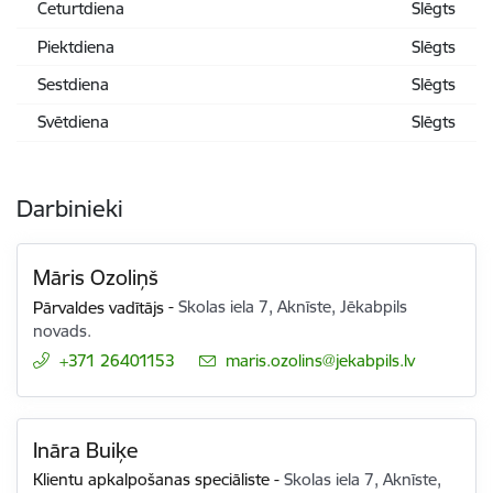
Ceturtdiena
Slēgts
Piektdiena
Slēgts
Sestdiena
Slēgts
Svētdiena
Slēgts
Darbinieki
Māris Ozoliņš
Pārvaldes vadītājs
-
Skolas iela 7, Aknīste, Jēkabpils
novads.
+371 26401153
E-pasts:
maris.ozolins@jekabpils.lv
Ināra Buiķe
Klientu apkalpošanas speciāliste
-
Skolas iela 7, Aknīste,