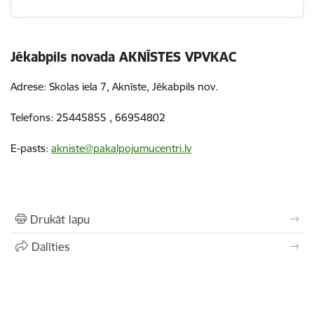
Jēkabpils novada AKNĪSTES VPVKAC
Adrese: Skolas iela 7, Aknīste, Jēkabpils nov.
Telefons:
25445855
,
66954802
E-pasts:
akniste@pakalpojumucentri.lv
Drukāt lapu
Dalīties