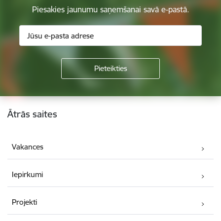
Piesakies jaunumu saņemšanai savā e-pastā.
Kājene
Ātrās saites
Vakances
Iepirkumi
Projekti