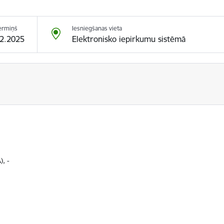
ermiņš
Iesniegšanas vieta
12.2025
Elektronisko iepirkumu sistēmā
), -