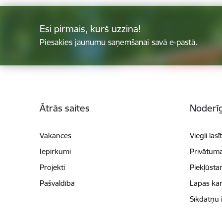
Esi pirmais, kurš uzzina!
Piesakies jaunumu saņemšanai savā e-pastā.
Kājene
Ātrās saites
Noderīg
Vakances
Viegli lasī
Iepirkumi
Privātuma
Projekti
Piekļūsta
Pašvaldība
Lapas kar
Sīkdatņu 