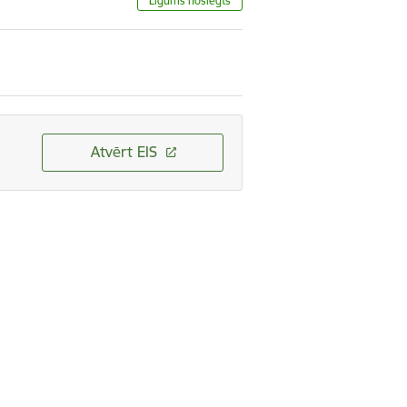
Līgums noslēgts
Atvērt EIS