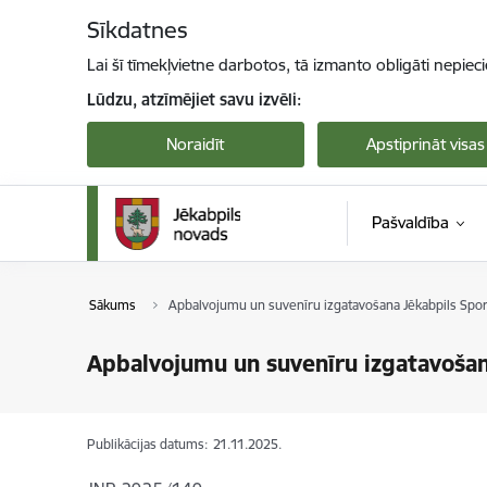
Pāriet uz lapas saturu
Sīkdatnes
Lai šī tīmekļvietne darbotos, tā izmanto obligāti nepiec
Lūdzu, atzīmējiet savu izvēli:
Noraidīt
Apstiprināt visas
Pašvaldība
Sākums
Apbalvojumu un suvenīru izgatavošana Jēkabpils Spor
Apbalvojumu un suvenīru izgatavošan
Publikācijas datums:
21.11.2025.