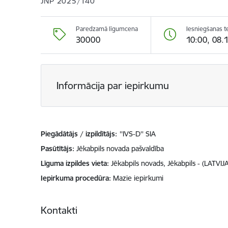
JNP 2025/140
Paredzamā līgumcena
Iesniegšanas t
30000
10:00, 08.
Informācija par iepirkumu
Piegādātājs / izpildītājs:
''IVS-D'' SIA
Pasūtītājs
Jēkabpils novada pašvaldība
Līguma izpildes vieta
Jēkabpils novads, Jēkabpils - (LATVIJA
Iepirkuma procedūra
Mazie iepirkumi
Kontakti