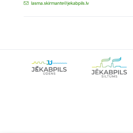
E-pasts:
lasma.skirmante@jekabpils.lv