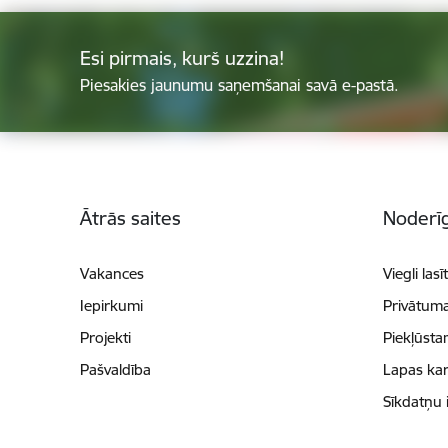
Esi pirmais, kurš uzzina!
Piesakies jaunumu saņemšanai savā e-pastā.
Kājene
Ātrās saites
Noderīg
Vakances
Viegli lasī
Iepirkumi
Privātuma
Projekti
Piekļūsta
Pašvaldība
Lapas kar
Sīkdatņu 