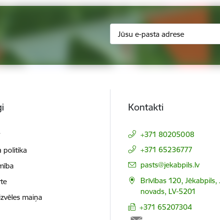
i
Kontakti
t
+371 80205008
+371 65236777
 politika
E-pasts:
pasts@jekabpils.lv
mība
Brīvības 120, Jēkabpils,
te
novads, LV-5201
izvēles maiņa
+371 65207304