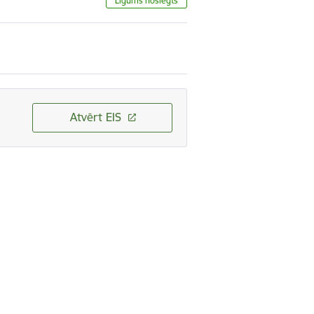
Līgums noslēgts
Atvērt EIS