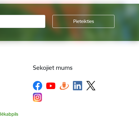
Sekojiet mums
 Jēkabpils