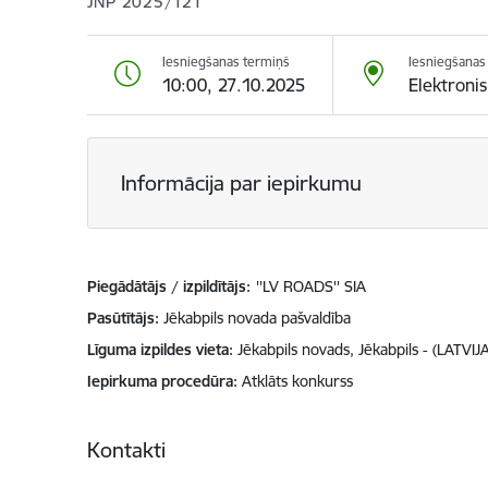
JNP 2025/121
Iesniegšanas termiņš
Iesniegšanas 
10:00, 27.10.2025
Elektroni
Informācija par iepirkumu
Piegādātājs / izpildītājs:
''LV ROADS'' SIA
Pasūtītājs
Jēkabpils novada pašvaldība
Līguma izpildes vieta
Jēkabpils novads, Jēkabpils - (LATVIJA
Iepirkuma procedūra
Atklāts konkurss
Kontakti