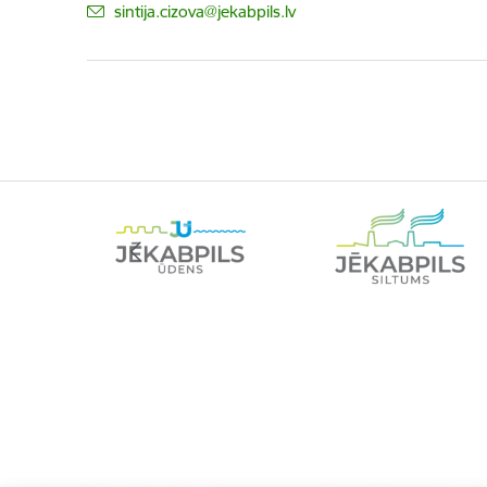
E-pasts:
sintija.cizova@jekabpils.lv