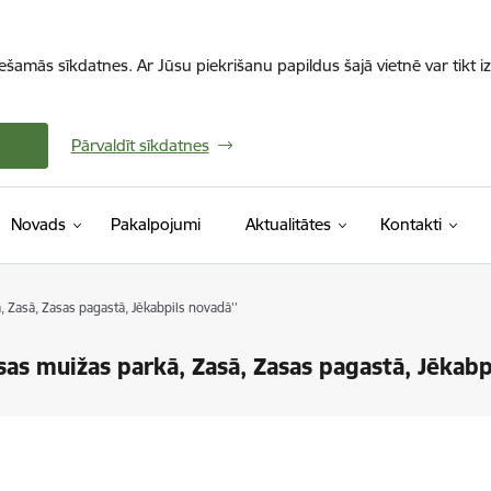
iešamās sīkdatnes. Ar Jūsu piekrišanu papildus šajā vietnē var tikt i
Pārvaldīt sīkdatnes
Novads
Pakalpojumi
Aktualitātes
Kontakti
 Zasā, Zasas pagastā, Jēkabpils novadā''
sas muižas parkā, Zasā, Zasas pagastā, Jēkabp