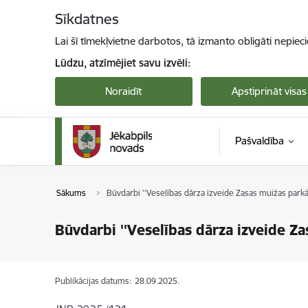
Pāriet uz lapas saturu
Sīkdatnes
Lai šī tīmekļvietne darbotos, tā izmanto obligāti nepiec
Lūdzu, atzīmējiet savu izvēli:
Noraidīt
Apstiprināt visas
Pašvaldība
Sākums
Būvdarbi ''Veselības dārza izveide Zasas muižas parkā,
Būvdarbi ''Veselības dārza izveide Za
Publikācijas datums:
28.09.2025.