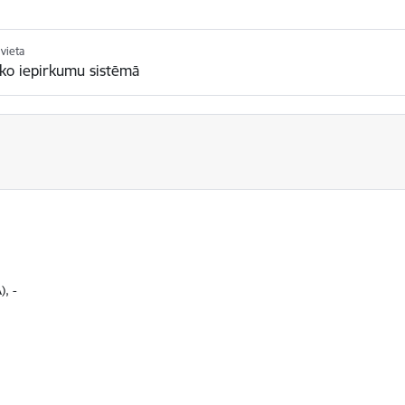
vieta
sko iepirkumu sistēmā
), -