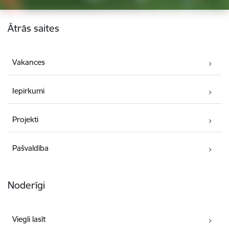
Kājene
Ātrās saites
Vakances
Iepirkumi
Projekti
Pašvaldība
Noderīgi
Viegli lasīt