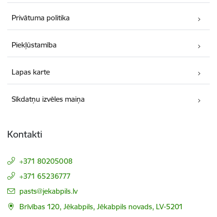
Privātuma politika
Piekļūstamība
Lapas karte
Sīkdatņu izvēles maiņa
Kontakti
+371 80205008
+371 65236777
E-pasts:
pasts@jekabpils.lv
Brīvības 120, Jēkabpils, Jēkabpils novads, LV-5201