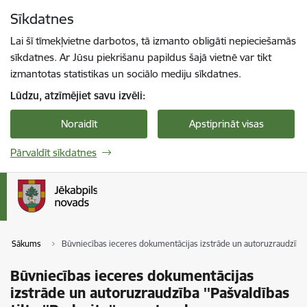
Pāriet uz lapas saturu
Sīkdatnes
Spied
lai meklētu
Enter
Lai šī tīmekļvietne darbotos, tā izmanto obligāti nepieciešamās
sīkdatnes. Ar Jūsu piekrišanu papildus šajā vietnē var tikt
izmantotas statistikas un sociālo mediju sīkdatnes.
Lūdzu, atzīmējiet savu izvēli:
Noraidīt
Apstiprināt visas
Pārvaldīt sīkdatnes
Sākums
Būvniecības ieceres dokumentācijas izstrāde un autoruzraudzība ''P
Būvniecības ieceres dokumentācijas
izstrāde un autoruzraudzība ''Pašvaldības