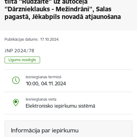
tilta ''Rudzaite'' uz autoceļa
''Dārznieklauks - Mežindrāni'', Salas
pagastā, Jēkabpils novadā atjaunošana
Publikācijas datums:
17.10.2024.
JNP 2024/78
Līgums noslēgts
Iesniegšanas termiņš
10:00, 04.11.2024
Iesniegšanas vieta
Elektronisko iepirkumu sistēmā
Informācija par iepirkumu