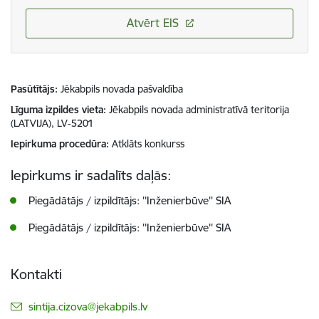
Atvērt EIS
Pasūtītājs
Jēkabpils novada pašvaldība
Līguma izpildes vieta
Jēkabpils novada administratīvā teritorija
(LATVIJA), LV-5201
Iepirkuma procedūra
Atklāts konkurss
Iepirkums ir sadalīts daļās:
Piegādātājs / izpildītājs: ''Inženierbūve'' SIA
Piegādātājs / izpildītājs: ''Inženierbūve'' SIA
Kontakti
E-pasts:
sintija.cizova@jekabpils.lv