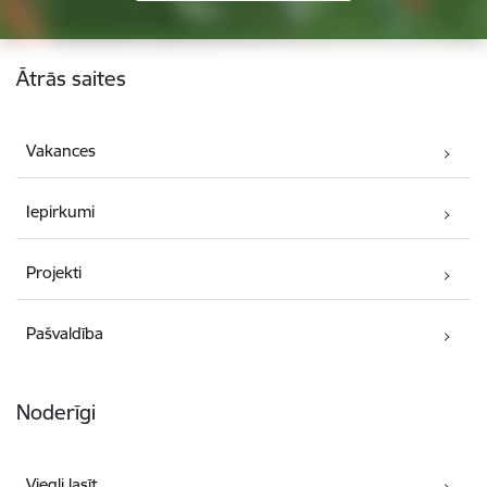
Kājene
Ātrās saites
Vakances
Iepirkumi
Projekti
Pašvaldība
Noderīgi
Viegli lasīt