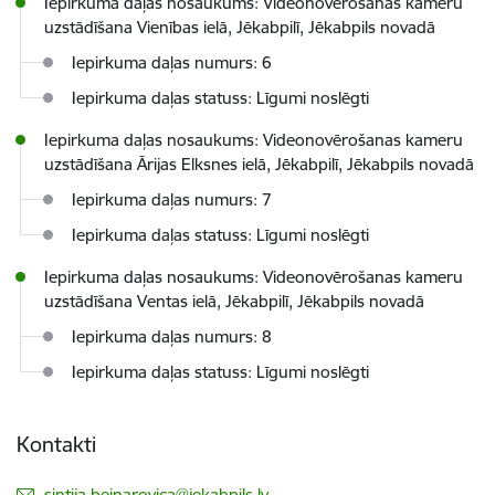
Iepirkuma daļas nosaukums: Videonovērošanas kameru
uzstādīšana Vienības ielā, Jēkabpilī, Jēkabpils novadā
Iepirkuma daļas numurs: 6
Iepirkuma daļas statuss: Līgumi noslēgti
Iepirkuma daļas nosaukums: Videonovērošanas kameru
uzstādīšana Ārijas Elksnes ielā, Jēkabpilī, Jēkabpils novadā
Iepirkuma daļas numurs: 7
Iepirkuma daļas statuss: Līgumi noslēgti
Iepirkuma daļas nosaukums: Videonovērošanas kameru
uzstādīšana Ventas ielā, Jēkabpilī, Jēkabpils novadā
Iepirkuma daļas numurs: 8
Iepirkuma daļas statuss: Līgumi noslēgti
Kontakti
E-pasts:
sintija.beinarovica@jekabpils.lv