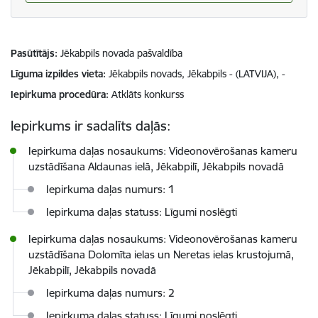
Pasūtītājs
Jēkabpils novada pašvaldība
Līguma izpildes vieta
Jēkabpils novads, Jēkabpils - (LATVIJA), -
Iepirkuma procedūra
Atklāts konkurss
Iepirkums ir sadalīts daļās:
Iepirkuma daļas nosaukums: Videonovērošanas kameru
uzstādīšana Aldaunas ielā, Jēkabpilī, Jēkabpils novadā
Iepirkuma daļas numurs: 1
Iepirkuma daļas statuss: Līgumi noslēgti
Iepirkuma daļas nosaukums: Videonovērošanas kameru
uzstādīšana Dolomīta ielas un Neretas ielas krustojumā,
Jēkabpilī, Jēkabpils novadā
Iepirkuma daļas numurs: 2
Iepirkuma daļas statuss: Līgumi noslēgti