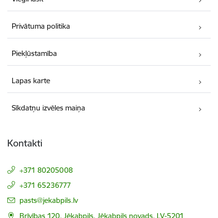
Privātuma politika
Piekļūstamība
Lapas karte
Sīkdatņu izvēles maiņa
Kontakti
+371 80205008
+371 65236777
E-pasts:
pasts@jekabpils.lv
Brīvības 120, Jēkabpils, Jēkabpils novads, LV-5201