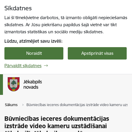
Pāriet uz lapas saturu
Sīkdatnes
Spied
lai meklētu
Enter
Lai šī tīmekļvietne darbotos, tā izmanto obligāti nepieciešamās
sīkdatnes. Ar Jūsu piekrišanu papildus šajā vietnē var tikt
izmantotas statistikas un sociālo mediju sīkdatnes.
Lūdzu, atzīmējiet savu izvēli:
Noraidīt
Apstiprināt visas
Pārvaldīt sīkdatnes
Sākums
Būvniecības ieceres dokumentācijas izstrāde video kameru uzstādī
Būvniecības ieceres dokumentācijas
izstrāde video kameru uzstādīšanai