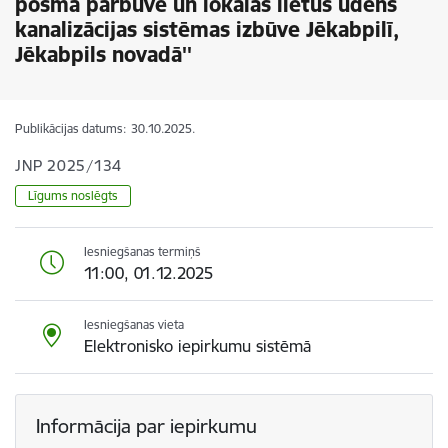
posma pārbūve un lokālās lietus ūdens
kanalizācijas sistēmas izbūve Jēkabpilī,
Jēkabpils novadā''
Publikācijas datums:
30.10.2025.
JNP 2025/134
Līgums noslēgts
Iesniegšanas termiņš
11:00, 01.12.2025
Iesniegšanas vieta
Elektronisko iepirkumu sistēmā
Informācija par iepirkumu