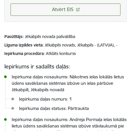
Atvērt EIS
Pasūtītājs
Jēkabpils novada pašvaldība
Līguma izpildes vieta
Jēkabpils novads, Jēkabpils - (LATVIJA), -
Iepirkuma procedūra
Atklāts konkurss
Iepirkums ir sadalīts daļās:
Iepirkuma daļas nosaukums: Nākotnes ielas lokālās lietus
ūdens savākšanas sistēmas izbūve un ielas pārbūve
Jēkabpilī, Jēkabpils novadā
Iepirkuma daļas numurs: 1
Iepirkuma daļas statuss: Pārtraukta
Iepirkuma daļas nosaukums: Andreja Pormaļa ielas lokālās
lietus ūdens savākšanas sistēmas izbūve stāvlaukumā pie