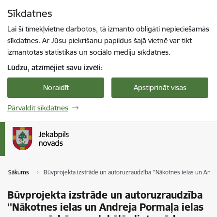
Pāriet uz lapas saturu
Sīkdatnes
Spied
lai meklētu
Enter
Lai šī tīmekļvietne darbotos, tā izmanto obligāti nepieciešamās
sīkdatnes. Ar Jūsu piekrišanu papildus šajā vietnē var tikt
izmantotas statistikas un sociālo mediju sīkdatnes.
Lūdzu, atzīmējiet savu izvēli:
Noraidīt
Apstiprināt visas
Pārvaldīt sīkdatnes
Sākums
Būvprojekta izstrāde un autoruzraudzība ''Nākotnes ielas un Andre
Būvprojekta izstrāde un autoruzraudzība
''Nākotnes ielas un Andreja Pormaļa ielas