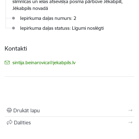
slimnīcas un ielas atsevišķa posma pārbūve Jēkabpilī,
Jēkabpils novadā
Iepirkuma daļas numurs: 2
Iepirkuma daļas statuss: Līgumi noslēgti
Kontakti
E-pasts:
sintija.beinarovica@jekabpils.lv
Drukāt lapu
Dalīties