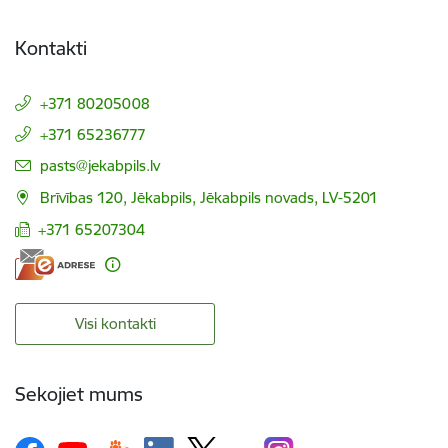
Kontakti
+371 80205008
+371 65236777
E-pasts:
pasts@jekabpils.lv
Brīvības 120, Jēkabpils, Jēkabpils novads, LV-5201
+371 65207304
Visi kontakti
Sekojiet mums