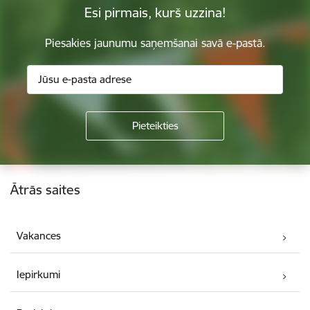
Esi pirmais, kurš uzzina!
Piesakies jaunumu saņemšanai savā e-pastā.
Kājene
Ātrās saites
Vakances
Iepirkumi