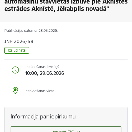
automašīnu stāvvietas izbūve pie Aknīstes
estrādes Aknīstē, Jēkabpils novadā''
Publikācijas datums:
28.05.2026.
JNP 2026/59
Izsludināts
Iesniegšanas termiņš
10:00, 29.06.2026
Iesniegšanas vieta
Informācija par iepirkumu