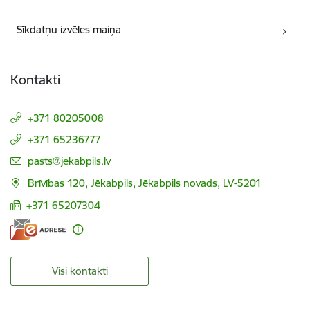
Sīkdatņu izvēles maiņa
Kontakti
+371 80205008
+371 65236777
E-pasts:
pasts@jekabpils.lv
Brīvības 120, Jēkabpils, Jēkabpils novads, LV-5201
+371 65207304
Visi kontakti