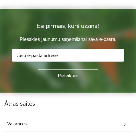
Esi pirmais, kurš uzzina!
Piesakies jaunumu saņemšanai savā e-pastā.
Kājene
Ātrās saites
Vakances