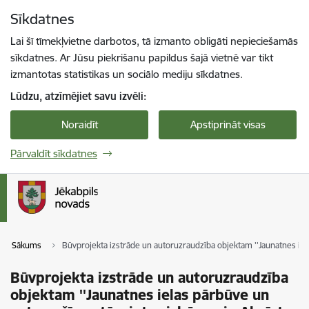
Pāriet uz lapas saturu
Sīkdatnes
Spied
lai meklētu
Enter
Lai šī tīmekļvietne darbotos, tā izmanto obligāti nepieciešamās
sīkdatnes. Ar Jūsu piekrišanu papildus šajā vietnē var tikt
izmantotas statistikas un sociālo mediju sīkdatnes.
Lūdzu, atzīmējiet savu izvēli:
Noraidīt
Apstiprināt visas
Pārvaldīt sīkdatnes
Sākums
Būvprojekta izstrāde un autoruzraudzība objektam ''Jaunatnes iel
Būvprojekta izstrāde un autoruzraudzība
objektam ''Jaunatnes ielas pārbūve un