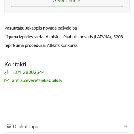
Atvērt EIS
Pasūtītājs
Jēkabpils novada pašvaldība
Līguma izpildes vieta
Aknīste, Jēkabpils novads (LATVIJA), 5208
Iepirkuma procedūra
Atklāts konkurss
Kontakti
+371 28302544
E-pasts:
antra.cevere@jekabpils.lv
Drukāt lapu