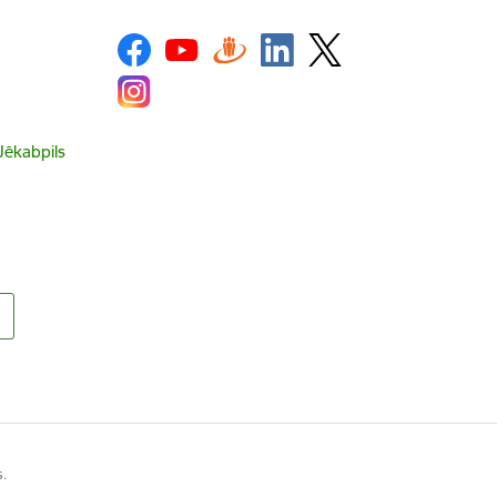
 Jēkabpils
s.