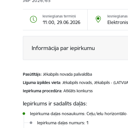
JNP 2026/65
Iesniegšanas termiņš
Iesniegšanas 
11:00, 29.06.2026
Elektroni
Informācija par iepirkumu
Pasūtītājs
Jēkabpils novada pašvaldība
Līguma izpildes vieta
Jēkabpils novads, Jēkabpils - (LATVIJA
Iepirkuma procedūra
Atklāts konkurss
Iepirkums ir sadalīts daļās:
Iepirkuma daļas nosaukums: Ceļu/ielu horizontālo
Iepirkuma daļas numurs: 1