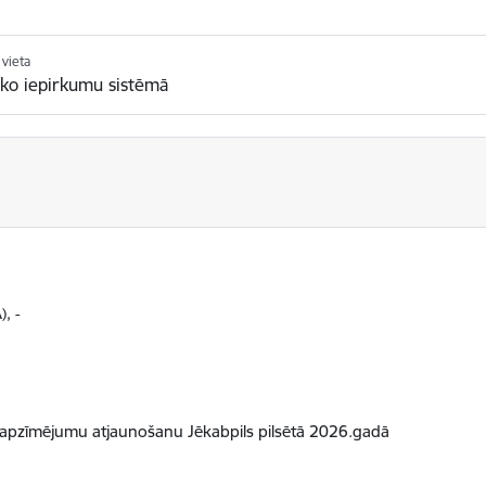
vieta
sko iepirkumu sistēmā
), -
 apzīmējumu atjaunošanu Jēkabpils pilsētā 2026.gadā