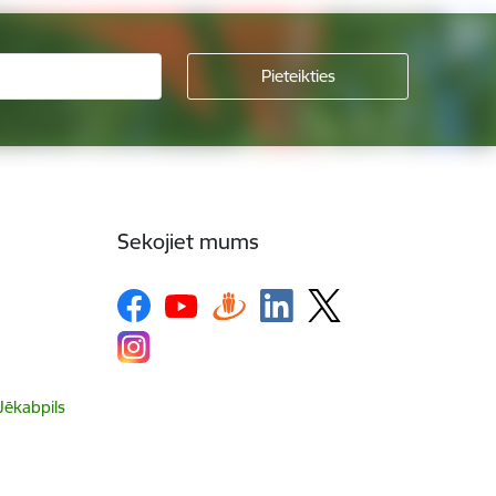
Sekojiet mums
 Jēkabpils