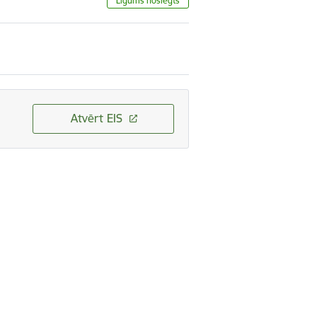
Līgums noslēgts
Atvērt EIS