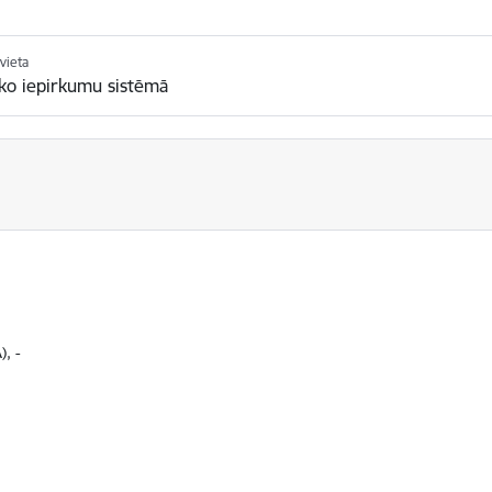
vieta
sko iepirkumu sistēmā
), -