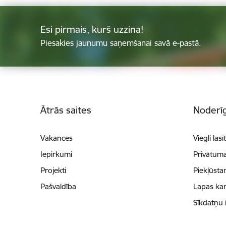
Esi pirmais, kurš uzzina!
Piesakies jaunumu saņemšanai savā e-pastā.
Kājene
Ātrās saites
Noderīg
Vakances
Viegli lasī
Iepirkumi
Privātuma
Projekti
Piekļūsta
Pašvaldība
Lapas kar
Sīkdatņu 