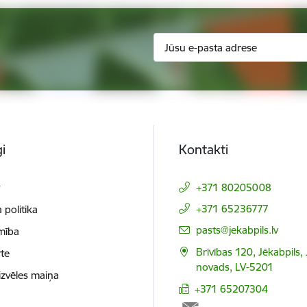
i
Kontakti
t
+371 80205008
+371 65236777
 politika
E-pasts:
pasts@jekabpils.lv
mība
Brīvības 120, Jēkabpils,
te
novads, LV-5201
izvēles maiņa
+371 65207304