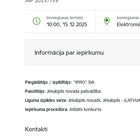
JNP 2025/139
Iesniegšanas termiņš
Iesniegšanas 
10:00, 15.12.2025
Elektroni
Informācija par iepirkumu
Piegādātājs / izpildītājs:
''iPRO'' SIA
Pasūtītājs
Jēkabpils novada pašvaldība
Līguma izpildes vieta
Jēkabpils novads, Jēkabpils - (LATVIJA
Iepirkuma procedūra
Atklāts konkurss
Kontakti