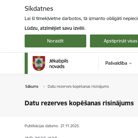
Pāriet uz lapas saturu
Sīkdatnes
Lai šī tīmekļvietne darbotos, tā izmanto obligāti nepiec
Lūdzu, atzīmējiet savu izvēli:
Noraidīt
Apstiprināt visas
Pašvaldība
Sākums
Datu rezerves kopēšanas risinājums
Datu rezerves kopēšanas risinājums
Publikācijas datums:
27.11.2025.