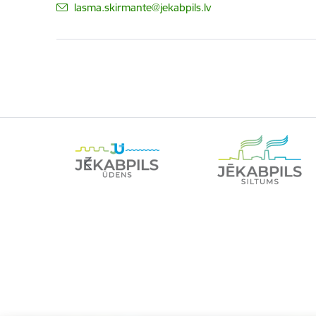
E-pasts:
lasma.skirmante@jekabpils.lv