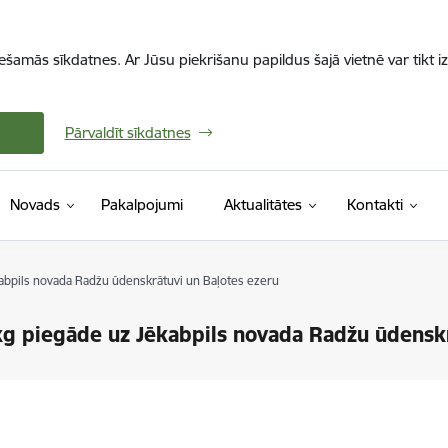
iešamās sīkdatnes. Ar Jūsu piekrišanu papildus šajā vietnē var tikt i
Pārvaldīt sīkdatnes
Novads
Pakalpojumi
Aktualitātes
Kontakti
ēkabpils novada Radžu ūdenskrātuvi un Baļotes ezeru
 kg piegāde uz Jēkabpils novada Radžu ūdensk