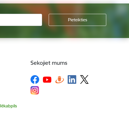
Sekojiet mums
 Jēkabpils