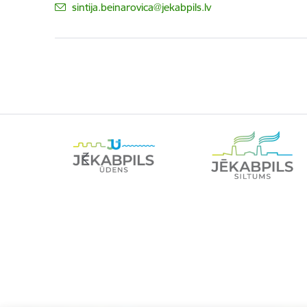
E-pasts:
sintija.beinarovica@jekabpils.lv