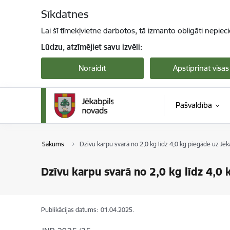
Pāriet uz lapas saturu
Sīkdatnes
Lai šī tīmekļvietne darbotos, tā izmanto obligāti nepiec
Lūdzu, atzīmējiet savu izvēli:
Noraidīt
Apstiprināt visas
Pašvaldība
Sākums
Dzīvu karpu svarā no 2,0 kg līdz 4,0 kg piegāde uz J
Dzīvu karpu svarā no 2,0 kg līdz 4,0
Publikācijas datums:
01.04.2025.