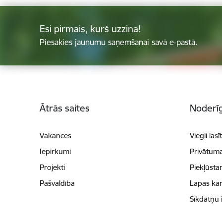
Esi pirmais, kurš uzzina!
Piesakies jaunumu saņemšanai savā e-pastā.
Kājene
Ātrās saites
Noderīg
Vakances
Viegli lasī
Iepirkumi
Privātuma
Projekti
Piekļūsta
Pašvaldība
Lapas kar
Sīkdatņu 