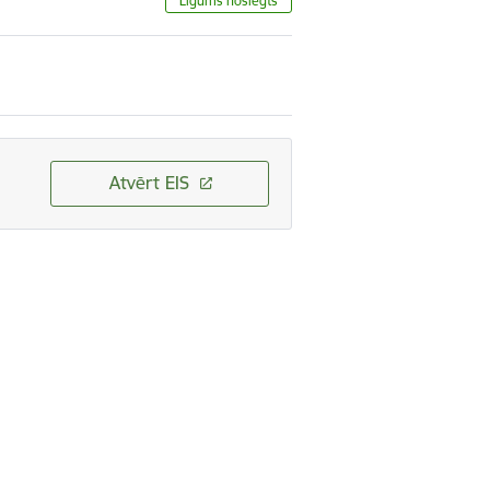
Līgums noslēgts
Atvērt EIS