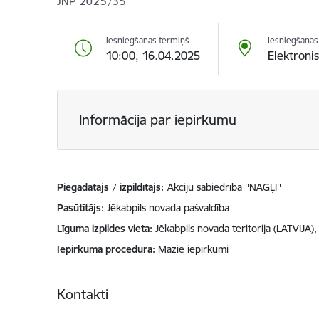
JNP 2025/35
Iesniegšanas termiņš
Iesniegšanas 
10:00, 16.04.2025
Elektroni
Informācija par iepirkumu
Piegādātājs / izpildītājs:
Akciju sabiedrība ''NAGĻI''
Pasūtītājs
Jēkabpils novada pašvaldība
Līguma izpildes vieta
Jēkabpils novada teritorija (LATVIJA)
Iepirkuma procedūra
Mazie iepirkumi
Kontakti