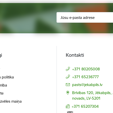
i
Kontakti
t
+371 80205008
+371 65236777
 politika
E-pasts:
pasts@jekabpils.lv
mība
Brīvības 120, Jēkabpils,
te
novads, LV-5201
izvēles maiņa
+371 65207304