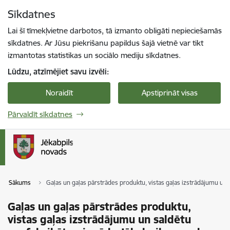
Pāriet uz lapas saturu
Sīkdatnes
Spied
lai meklētu
Enter
Lai šī tīmekļvietne darbotos, tā izmanto obligāti nepieciešamās
sīkdatnes. Ar Jūsu piekrišanu papildus šajā vietnē var tikt
izmantotas statistikas un sociālo mediju sīkdatnes.
Lūdzu, atzīmējiet savu izvēli:
Noraidīt
Apstiprināt visas
Pārvaldīt sīkdatnes
Sākums
Gaļas un gaļas pārstrādes produktu, vistas gaļas izstrādājumu un
Gaļas un gaļas pārstrādes produktu,
vistas gaļas izstrādājumu un saldētu