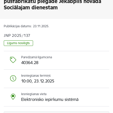
pusfabrikātu piegāde Jēkabpils novada
Sociālajam dienestam
Publikācijas datums:
23.11.2025.
JNP 2025/137
Līgums noslēgts
Paredzamā līgumcena
40364.28
Iesniegšanas termiņš
10:00, 23.12.2025
Iesniegšanas vieta
Elektronisko iepirkumu sistēmā