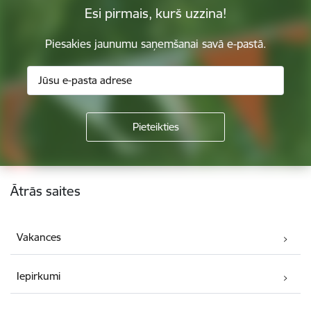
Esi pirmais, kurš uzzina!
Piesakies jaunumu saņemšanai savā e-pastā.
Kājene
Ātrās saites
Vakances
Iepirkumi