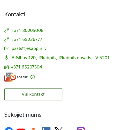
Kontakti
+371 80205008
+371 65236777
E-pasts:
pasts@jekabpils.lv
Brīvības 120, Jēkabpils, Jēkabpils novads, LV-5201
+371 65207304
Visi kontakti
Sekojiet mums