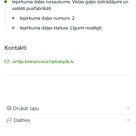
Iepirkuma daļas nosaukums: Vistas gaļas izstrādājumi un
saldēti pusfabrikāti
Iepirkuma daļas numurs: 2
Iepirkuma daļas statuss: Līgumi noslēgti
Kontakti
E-pasts:
sintija.beinarovica@jekabpils.lv
Drukāt lapu
Dalīties