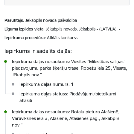
Pasūtītājs
Jēkabpils novada pašvaldība
Līguma izpildes vieta
Jēkabpils novads, Jēkabpils - (LATVIJA), -
Iepirkuma procedūra
Atklāts konkurss
Iepirkums ir sadalīts daļās:
Iepirkuma daļas nosaukums: Viesītes ''Mīlestības saliņas''
piedzīvojumu parka šķēršļu trase, Robežu iela 25, Viesīte,
Jēkabpils nov.''
Iepirkuma daļas numurs: 1
Iepirkuma daļas statuss: Piedāvājumi/pieteikumi
atlasīti
Iepirkuma daļas nosaukums: Rotaļu pietura Atašienē,
Varavīksnes iela 3, Atašiene, Atašienes pag., Jēkabpils
nov.''