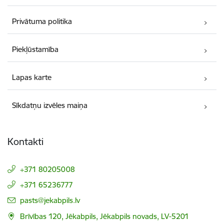
Privātuma politika
Piekļūstamība
Lapas karte
Sīkdatņu izvēles maiņa
Kontakti
+371 80205008
+371 65236777
E-pasts:
pasts@jekabpils.lv
Brīvības 120, Jēkabpils, Jēkabpils novads, LV-5201