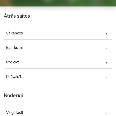
Kājene
Ātrās saites
Vakances
Iepirkumi
Projekti
Pašvaldība
Noderīgi
Viegli lasīt