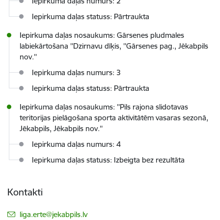
Iepirkuma daļas numurs: 2
Iepirkuma daļas statuss: Pārtraukta
Iepirkuma daļas nosaukums: Gārsenes pludmales
labiekārtošana ''Dzirnavu dīķis, ''Gārsenes pag., Jēkabpils
nov.''
Iepirkuma daļas numurs: 3
Iepirkuma daļas statuss: Pārtraukta
Iepirkuma daļas nosaukums: ''Pils rajona slidotavas
teritorijas pielāgošana sporta aktivitātēm vasaras sezonā,
Jēkabpils, Jēkabpils nov.''
Iepirkuma daļas numurs: 4
Iepirkuma daļas statuss: Izbeigta bez rezultāta
Kontakti
E-pasts:
liga.erte@jekabpils.lv