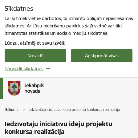
Pāriet uz lapas saturu
Sīkdatnes
Spied
lai meklētu
Enter
Lai šī tīmekļvietne darbotos, tā izmanto obligāti nepieciešamās
sīkdatnes. Ar Jūsu piekrišanu papildus šajā vietnē var tikt
izmantotas statistikas un sociālo mediju sīkdatnes.
Lūdzu, atzīmējiet savu izvēli:
Noraidīt
Apstiprināt visas
Pārvaldīt sīkdatnes
Sākums
Iedzīvotāju iniciatīvu ideju projektu konkursa realizācija
Iedzīvotāju iniciatīvu ideju projektu
konkursa realizācija