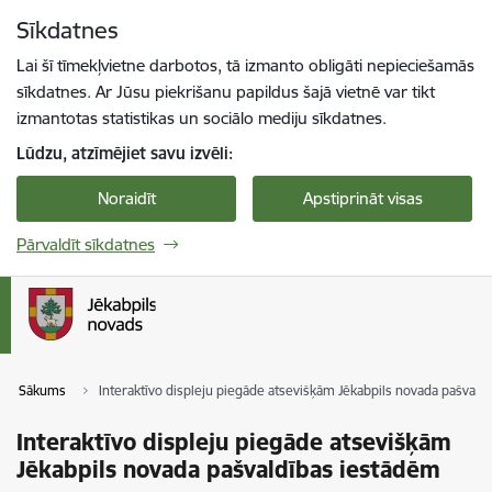
Pāriet uz lapas saturu
Sīkdatnes
Spied
lai meklētu
Enter
Lai šī tīmekļvietne darbotos, tā izmanto obligāti nepieciešamās
sīkdatnes. Ar Jūsu piekrišanu papildus šajā vietnē var tikt
izmantotas statistikas un sociālo mediju sīkdatnes.
Lūdzu, atzīmējiet savu izvēli:
Noraidīt
Apstiprināt visas
Pārvaldīt sīkdatnes
Sākums
Interaktīvo displeju piegāde atsevišķām Jēkabpils novada pašvald
Interaktīvo displeju piegāde atsevišķām
Jēkabpils novada pašvaldības iestādēm