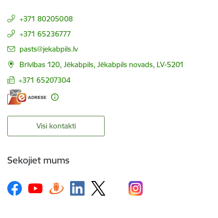
+371 80205008
+371 65236777
E-pasts:
pasts@jekabpils.lv
Brīvības 120, Jēkabpils, Jēkabpils novads, LV-5201
+371 65207304
Visi kontakti
Sekojiet mums