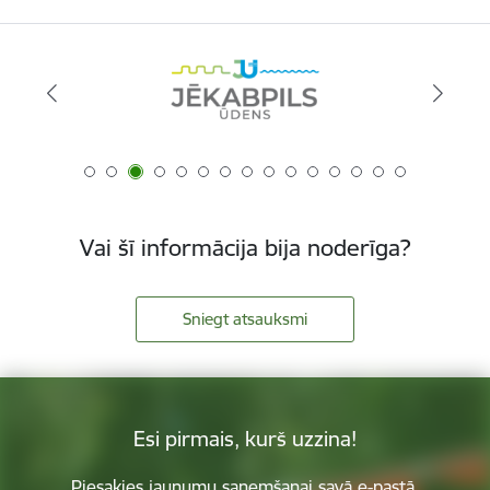
Vai šī informācija bija noderīga?
Sniegt atsauksmi
Esi pirmais, kurš uzzina!
Piesakies jaunumu saņemšanai savā e-pastā.