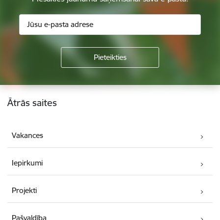
Kājene
Ātrās saites
Vakances
Iepirkumi
Projekti
Pašvaldība