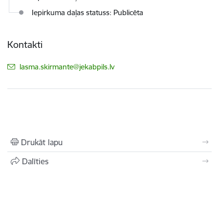
Iepirkuma daļas statuss: Publicēta
Kontakti
E-pasts:
lasma.skirmante@jekabpils.lv
Drukāt lapu
Dalīties