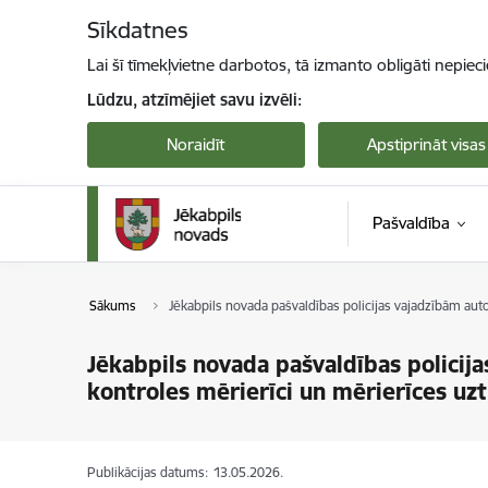
Pāriet uz lapas saturu
Sīkdatnes
Lai šī tīmekļvietne darbotos, tā izmanto obligāti nepiec
Lūdzu, atzīmējiet savu izvēli:
Noraidīt
Apstiprināt visas
Pašvaldība
Sākums
Jēkabpils novada pašvaldības policijas vajadzībām a
Jēkabpils novada pašvaldības polici
kontroles mērierīci un mērierīces uz
Publikācijas datums:
13.05.2026.