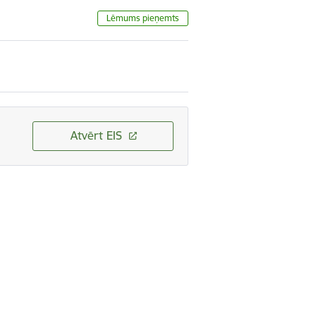
Lēmums pieņemts
Atvērt EIS