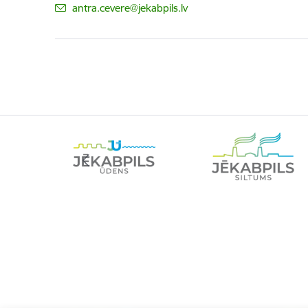
E-pasts:
antra.cevere@jekabpils.lv