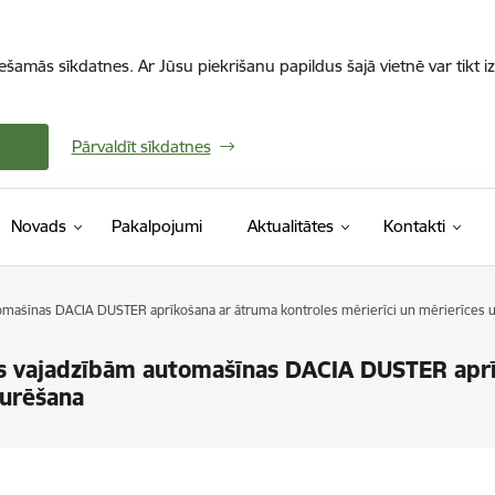
iešamās sīkdatnes. Ar Jūsu piekrišanu papildus šajā vietnē var tikt i
Pārvaldīt sīkdatnes
Novads
Pakalpojumi
Aktualitātes
Kontakti
utomašīnas DACIA DUSTER aprīkošana ar ātruma kontroles mērierīci un mērierīces 
jas vajadzībām automašīnas DACIA DUSTER apr
turēšana