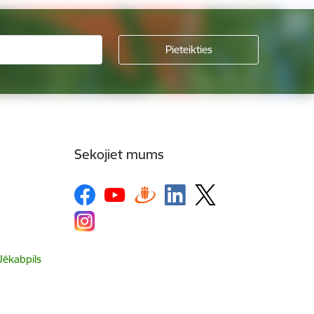
Sekojiet mums
 Jēkabpils