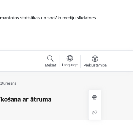
zmantotas statistikas un sociālo mediju sīkdatnes.
Language
Meklēt
Piekļūstamība
uzturēšana
īkošana ar ātruma