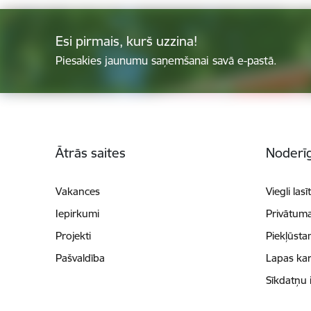
Esi pirmais, kurš uzzina!
Piesakies jaunumu saņemšanai savā e-pastā.
Kājene
Ātrās saites
Noderīg
Vakances
Viegli lasī
Iepirkumi
Privātuma
Projekti
Piekļūsta
Pašvaldība
Lapas kar
Sīkdatņu 