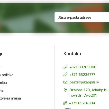
i
Kontakti
t
+371 80205008
+371 65236777
 politika
E-pasts:
pasts@jekabpils.lv
mība
Brīvības 120, Jēkabpils,
te
novads, LV-5201
izvēles maiņa
+371 65207304