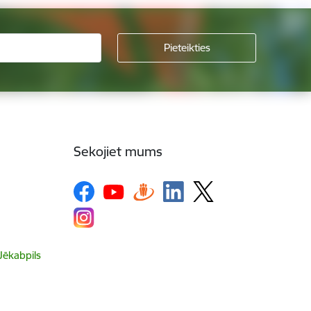
Sekojiet mums
 Jēkabpils