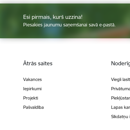
Esi pirmais, kurš uzzina!
Piesakies jaunumu saņemšanai savā e-pastā.
Kājene
Ātrās saites
Noderīg
Vakances
Viegli lasī
Iepirkumi
Privātuma
Projekti
Piekļūsta
Pašvaldība
Lapas kar
Sīkdatņu 