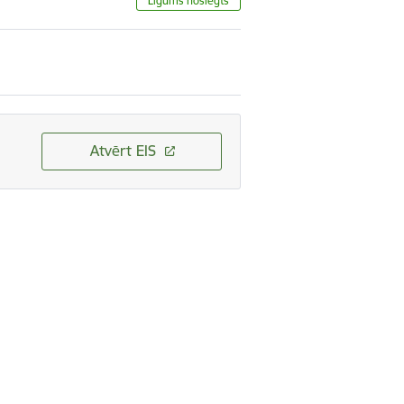
Līgums noslēgts
Atvērt EIS