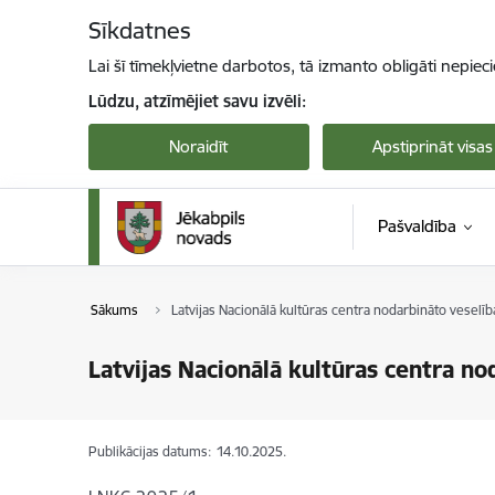
Pāriet uz lapas saturu
Sīkdatnes
Lai šī tīmekļvietne darbotos, tā izmanto obligāti nepiec
Lūdzu, atzīmējiet savu izvēli:
Noraidīt
Apstiprināt visas
Pašvaldība
Sākums
Latvijas Nacionālā kultūras centra nodarbināto veselī
Latvijas Nacionālā kultūras centra n
Publikācijas datums:
14.10.2025.