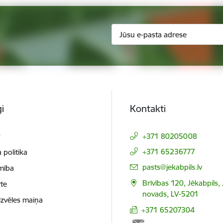
i
Kontakti
t
+371 80205008
+371 65236777
 politika
E-pasts:
pasts@jekabpils.lv
mība
Brīvības 120, Jēkabpils,
te
novads, LV-5201
izvēles maiņa
+371 65207304