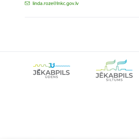
E-pasts:
linda.roze@lnkc.gov.lv