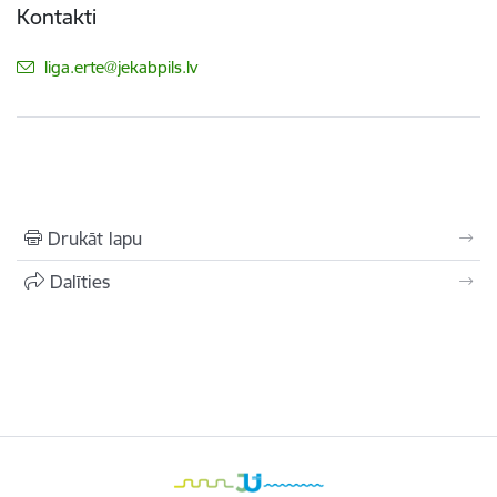
Kontakti
E-pasts:
liga.erte@jekabpils.lv
Drukāt lapu
Dalīties