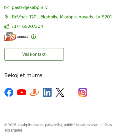
E-pasts:
pasts@jekabpils.lv
Brīvības 120, Jēkabpils, Jēkabpils novads, LV-5201
+371 65207304
Visi kontakti
Sekojiet mums
© 2026 Jekabpils novada pašvaldība, publicētā satura visas tiesības
aizsargātas.