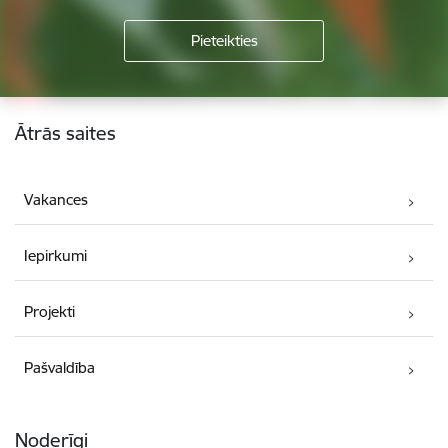
Kājene
Ātrās saites
Vakances
Iepirkumi
Projekti
Pašvaldība
Noderīgi