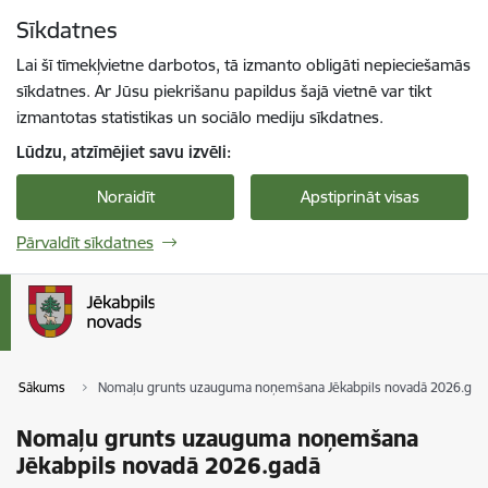
Pāriet uz lapas saturu
Sīkdatnes
Spied
lai meklētu
Enter
Lai šī tīmekļvietne darbotos, tā izmanto obligāti nepieciešamās
sīkdatnes. Ar Jūsu piekrišanu papildus šajā vietnē var tikt
izmantotas statistikas un sociālo mediju sīkdatnes.
Lūdzu, atzīmējiet savu izvēli:
Noraidīt
Apstiprināt visas
Pārvaldīt sīkdatnes
Sākums
Nomaļu grunts uzauguma noņemšana Jēkabpils novadā 2026.gad
Nomaļu grunts uzauguma noņemšana
Jēkabpils novadā 2026.gadā