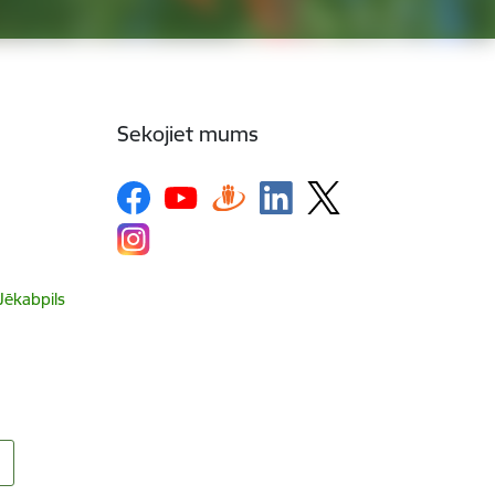
Sekojiet mums
 Jēkabpils