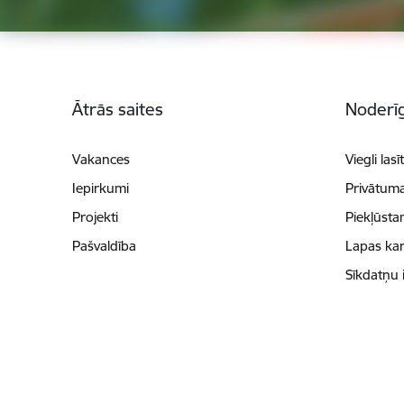
Kājene
Ātrās saites
Noderīg
Vakances
Viegli lasī
Iepirkumi
Privātuma
Projekti
Piekļūsta
Pašvaldība
Lapas kar
Sīkdatņu 