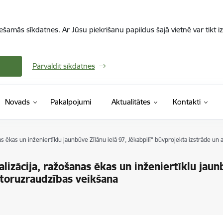
iešamās sīkdatnes. Ar Jūsu piekrišanu papildus šajā vietnē var tikt i
Pārvaldīt sīkdatnes
Novads
Pakalpojumi
Aktualitātes
Kontakti
nas ēkas un inženiertīklu jaunbūve Zīlānu ielā 97, Jēkabpilī" būvprojekta izstrāde u
lizācija, ražošanas ēkas un inženiertīklu jaun
utoruzraudzības veikšana