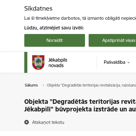
Pāriet uz lapas saturu
Sīkdatnes
Lai šī tīmekļvietne darbotos, tā izmanto obligāti nepiec
Lūdzu, atzīmējiet savu izvēli:
Noraidīt
Apstiprināt visas
Pašvaldība
Sākums
Objekta "Degradētās teritorijas revitalizācija, ražoša
Objekta "Degradētās teritorijas revita
Jēkabpilī" būvprojekta izstrāde un a
Atskaņot tekstu