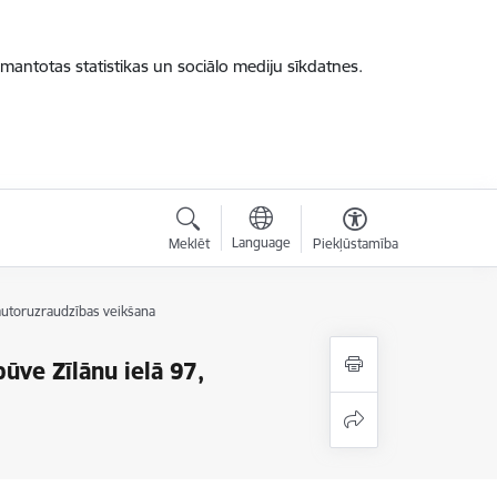
zmantotas statistikas un sociālo mediju sīkdatnes.
Language
Meklēt
Piekļūstamība
n autoruzraudzības veikšana
būve Zīlānu ielā 97,