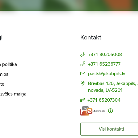
i
Kontakti
t
+371 80205008
+371 65236777
 politika
E-pasts:
pasts@jekabpils.lv
mība
Brīvības 120, Jēkabpils,
te
novads, LV-5201
izvēles maiņa
+371 65207304
Visi kontakti