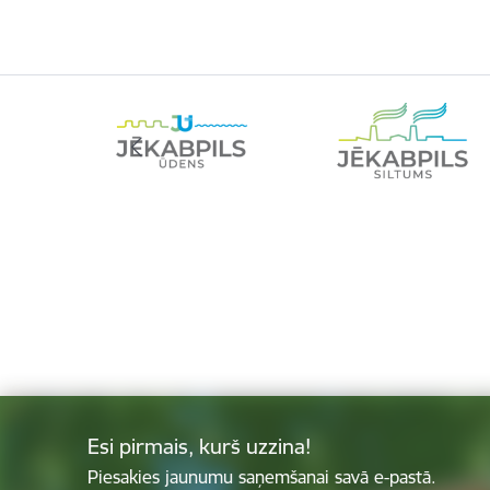
Esi pirmais, kurš uzzina!
Piesakies jaunumu saņemšanai savā e-pastā.