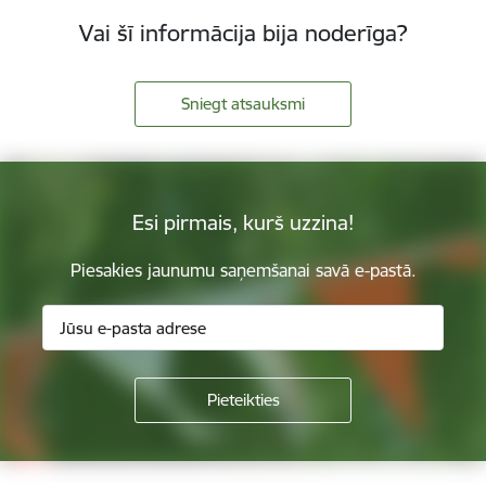
Vai šī informācija bija noderīga?
Sniegt atsauksmi
Esi pirmais, kurš uzzina!
Piesakies jaunumu saņemšanai savā e-pastā.
Kājene