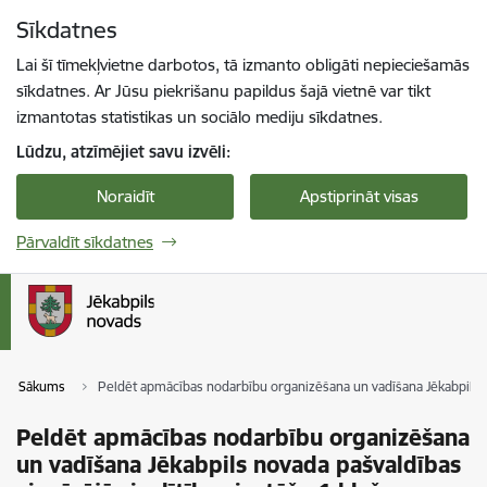
Pāriet uz lapas saturu
Sīkdatnes
Spied
lai meklētu
Enter
Lai šī tīmekļvietne darbotos, tā izmanto obligāti nepieciešamās
sīkdatnes. Ar Jūsu piekrišanu papildus šajā vietnē var tikt
izmantotas statistikas un sociālo mediju sīkdatnes.
Lūdzu, atzīmējiet savu izvēli:
Noraidīt
Apstiprināt visas
Pārvaldīt sīkdatnes
Sākums
Peldēt apmācības nodarbību organizēšana un vadīšana Jēkabpils no
Peldēt apmācības nodarbību organizēšana
un vadīšana Jēkabpils novada pašvaldības