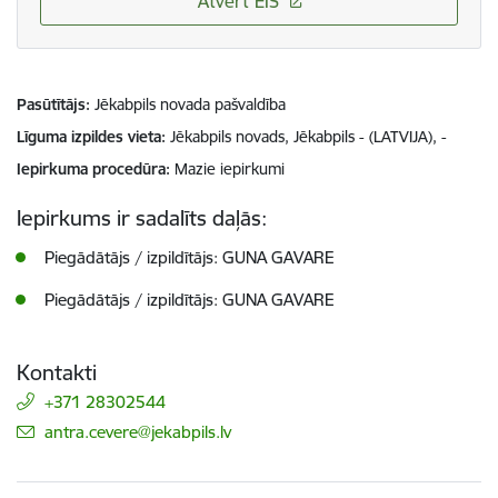
Atvērt EIS
Pasūtītājs
Jēkabpils novada pašvaldība
Līguma izpildes vieta
Jēkabpils novads, Jēkabpils - (LATVIJA), -
Iepirkuma procedūra
Mazie iepirkumi
Iepirkums ir sadalīts daļās:
Piegādātājs / izpildītājs: GUNA GAVARE
Piegādātājs / izpildītājs: GUNA GAVARE
Kontakti
+371 28302544
E-pasts:
antra.cevere@jekabpils.lv