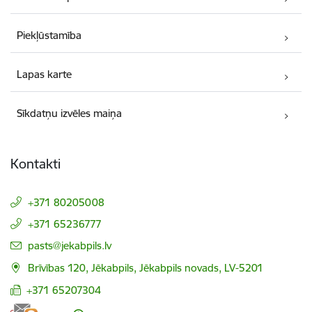
Piekļūstamība
Lapas karte
Sīkdatņu izvēles maiņa
Kontakti
+371 80205008
+371 65236777
E-pasts:
pasts@jekabpils.lv
Brīvības 120, Jēkabpils, Jēkabpils novads, LV-5201
+371 65207304