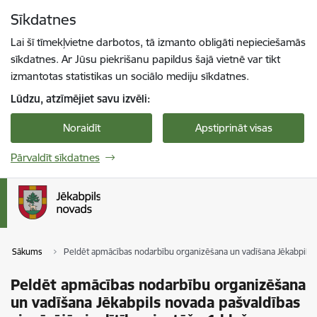
Pāriet uz lapas saturu
Sīkdatnes
Spied
lai meklētu
Enter
Lai šī tīmekļvietne darbotos, tā izmanto obligāti nepieciešamās
sīkdatnes. Ar Jūsu piekrišanu papildus šajā vietnē var tikt
izmantotas statistikas un sociālo mediju sīkdatnes.
Lūdzu, atzīmējiet savu izvēli:
Noraidīt
Apstiprināt visas
Pārvaldīt sīkdatnes
Sākums
Peldēt apmācības nodarbību organizēšana un vadīšana Jēkabpils no
Peldēt apmācības nodarbību organizēšana
un vadīšana Jēkabpils novada pašvaldības