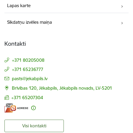
Lapas karte
Sīkdatņu izvēles maiņa
Kontakti
+371 80205008
+371 65236777
E-pasts:
pasts@jekabpils.lv
Brīvības 120, Jēkabpils, Jēkabpils novads, LV-5201
+371 65207304
Visi kontakti