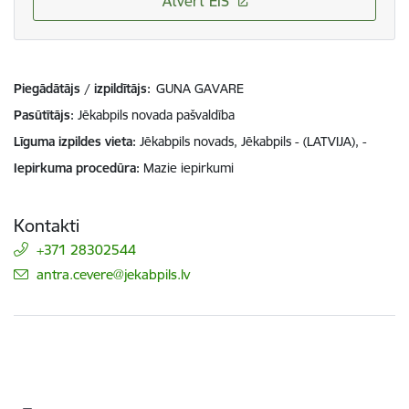
Atvērt EIS
Piegādātājs / izpildītājs:
GUNA GAVARE
Pasūtītājs
Jēkabpils novada pašvaldība
Līguma izpildes vieta
Jēkabpils novads, Jēkabpils - (LATVIJA), -
Iepirkuma procedūra
Mazie iepirkumi
Kontakti
+371 28302544
E-pasts:
antra.cevere@jekabpils.lv