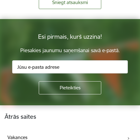
Sniegt atsauksmi
Esi pirmais, kurš uzzina!
Piesakies jaunumu saņemšanai savā e-pastā.
Kājene
Ātrās saites
Vakances